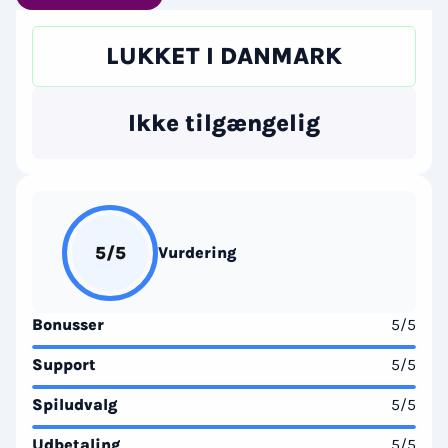
LUKKET I DANMARK
Ikke tilgængelig
5
/5
Vurdering
Bonusser
5/5
Support
5/5
Spiludvalg
5/5
Udbetaling
5/5