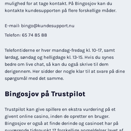
mulighed for at tage kontakt. På Bingosjov kan du
kontakte kundesupporten på flere forskellige måder.
E-mail: bingo@kundesupport.nu
Telefon: 65 74 85 88
Telefontiderne er hver mandag-fredag kl. 10-17, samt
lørdag, søndag og helligdage kl. 13-15. Hvis du synes
bedre om live chat, så kan du også skrive til dem
derigennem. Her sidder der nogle klar til at svare på dine
spørgsmål med det samme.
Bingosjov på Trustpilot
Trustpilot kan give spillere en ekstra vurdering på et
givent online casino, inden de opretter en bruger.
Bingosjov er også at finde derinde og casinoet har på
nuværende tidspunkt 17 forskellige anmeldelser lavet af