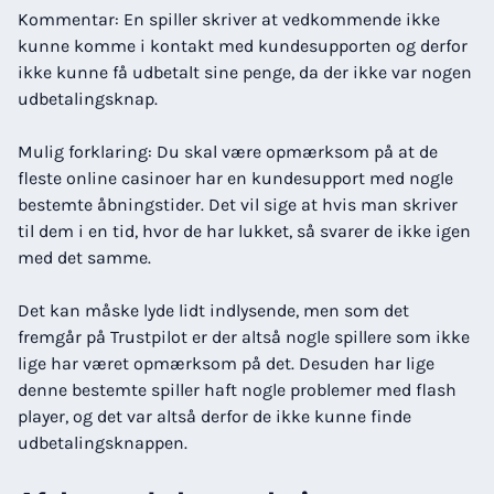
Kommentar: En spiller skriver at vedkommende ikke
kunne komme i kontakt med kundesupporten og derfor
ikke kunne få udbetalt sine penge, da der ikke var nogen
udbetalingsknap.
Mulig forklaring: Du skal være opmærksom på at de
fleste online casinoer har en kundesupport med nogle
bestemte åbningstider. Det vil sige at hvis man skriver
til dem i en tid, hvor de har lukket, så svarer de ikke igen
med det samme.
Det kan måske lyde lidt indlysende, men som det
fremgår på Trustpilot er der altså nogle spillere som ikke
lige har været opmærksom på det. Desuden har lige
denne bestemte spiller haft nogle problemer med flash
player, og det var altså derfor de ikke kunne finde
udbetalingsknappen.