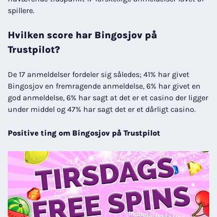
spillere.
Hvilken score har Bingosjov på
Trustpilot?
De 17 anmeldelser fordeler sig således; 41% har givet
Bingosjov en fremragende anmeldelse, 6% har givet en
god anmeldelse, 6% har sagt at det er et casino der ligger
under middel og 47% har sagt det er et dårligt casino.
Positive ting om Bingosjov på Trustpilot