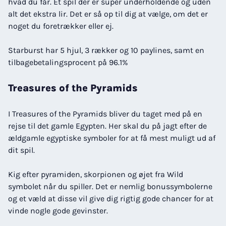
hvad du får. Et spil der er super underholdende og uden
alt det ekstra lir. Det er så op til dig at vælge, om det er
noget du foretrækker eller ej.
Starburst har 5 hjul, 3 rækker og 10 paylines, samt en
tilbagebetalingsprocent på 96.1%
Treasures of the Pyramids
I Treasures of the Pyramids bliver du taget med på en
rejse til det gamle Egypten. Her skal du på jagt efter de
ældgamle egyptiske symboler for at få mest muligt ud af
dit spil.
Kig efter pyramiden, skorpionen og øjet fra Wild
symbolet når du spiller. Det er nemlig bonussymbolerne
og et væld at disse vil give dig rigtig gode chancer for at
vinde nogle gode gevinster.