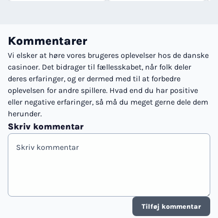
Kommentarer
Vi elsker at høre vores brugeres oplevelser hos de danske
casinoer. Det bidrager til fællesskabet, når folk deler
deres erfaringer, og er dermed med til at forbedre
oplevelsen for andre spillere. Hvad end du har positive
eller negative erfaringer, så må du meget gerne dele dem
herunder.
Skriv kommentar
Tilføj kommentar