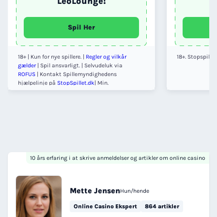
LeoLounge!
Spil Her
18+ | Kun for nye spillere. |
Regler og vilkår
18+. Stopspillet
gælder
| Spil ansvarligt. | Selvudeluk via
ROFUS
| Kontakt Spillemyndighedens
hjælpelinje på
StopSpillet.dk
| Min.
indbetaling er 100 kr. og maks. bonus er 1.000
kr. Indbetalingen omsættes 10x indenfor 60
dage. F.eks. Indbetal 1.000 kr. og omsæt for
10.000 kr. og modtag 1.000 kr. Kun
spilleautomater kan bruges til omsætning.
Aktiveres ved indbetaling under “mine
tilbud” indenfor 30 dage efter oprettelse.
10 års erfaring i at skrive anmeldelser og artikler om online casino
Mette Jensen
Hun/hende
Online Casino Ekspert
864 artikler