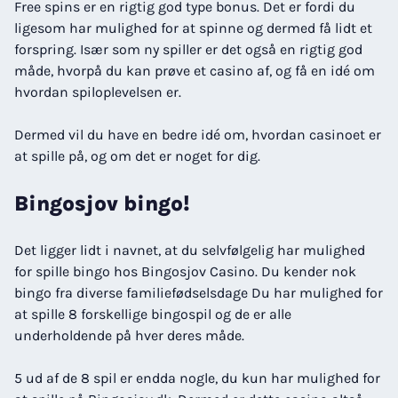
Free spins er en rigtig god type bonus. Det er fordi du
ligesom har mulighed for at spinne og dermed få lidt et
forspring. Især som ny spiller er det også en rigtig god
måde, hvorpå du kan prøve et casino af, og få en idé om
hvordan spiloplevelsen er.
Dermed vil du have en bedre idé om, hvordan casinoet er
at spille på, og om det er noget for dig.
Bingosjov bingo!
Det ligger lidt i navnet, at du selvfølgelig har mulighed
for spille bingo hos Bingosjov Casino. Du kender nok
bingo fra diverse familiefødselsdage Du har mulighed for
at spille 8 forskellige bingospil og de er alle
underholdende på hver deres måde.
5 ud af de 8 spil er endda nogle, du kun har mulighed for