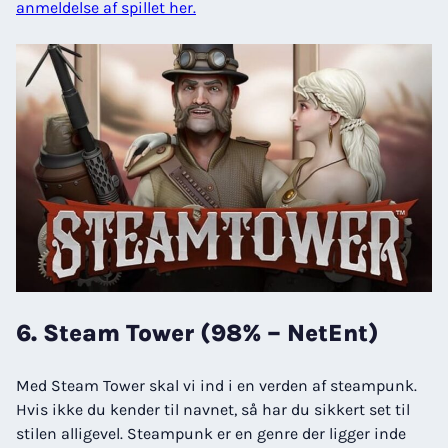
anmeldelse af spillet her.
6. Steam Tower (98% – NetEnt)
Med Steam Tower skal vi ind i en verden af steampunk.
Hvis ikke du kender til navnet, så har du sikkert set til
stilen alligevel. Steampunk er en genre der ligger inde