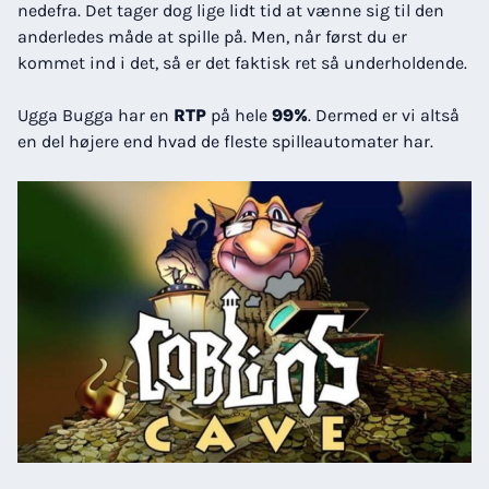
nedefra. Det tager dog lige lidt tid at vænne sig til den
anderledes måde at spille på. Men, når først du er
kommet ind i det, så er det faktisk ret så underholdende.
Ugga Bugga har en
RTP
på hele
99%
. Dermed er vi altså
en del højere end hvad de fleste spilleautomater har.