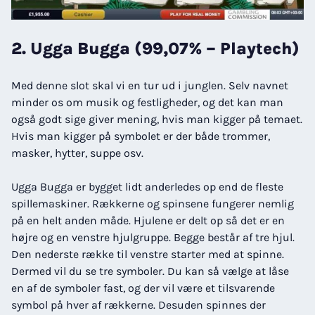
2. Ugga Bugga (99,07% – Playtech)
Med denne slot skal vi en tur ud i junglen. Selv navnet
minder os om musik og festligheder, og det kan man
også godt sige giver mening, hvis man kigger på temaet.
Hvis man kigger på symbolet er der både trommer,
masker, hytter, suppe osv.
Ugga Bugga er bygget lidt anderledes op end de fleste
spillemaskiner. Rækkerne og spinsene fungerer nemlig
på en helt anden måde. Hjulene er delt op så det er en
højre og en venstre hjulgruppe. Begge består af tre hjul.
Den nederste række til venstre starter med at spinne.
Dermed vil du se tre symboler. Du kan så vælge at låse
en af de symboler fast, og der vil være et tilsvarende
symbol på hver af rækkerne. Desuden spinnes der