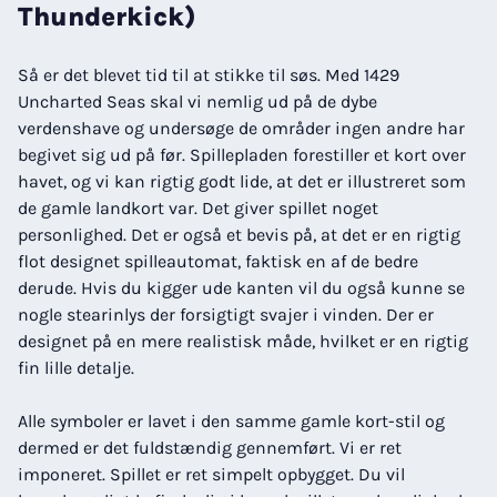
Thunderkick)
Så er det blevet tid til at stikke til søs. Med 1429
Uncharted Seas skal vi nemlig ud på de dybe
verdenshave og undersøge de områder ingen andre har
begivet sig ud på før. Spillepladen forestiller et kort over
havet, og vi kan rigtig godt lide, at det er illustreret som
de gamle landkort var. Det giver spillet noget
personlighed. Det er også et bevis på, at det er en rigtig
flot designet spilleautomat, faktisk en af de bedre
derude. Hvis du kigger ude kanten vil du også kunne se
nogle stearinlys der forsigtigt svajer i vinden. Der er
designet på en mere realistisk måde, hvilket er en rigtig
fin lille detalje.
Alle symboler er lavet i den samme gamle kort-stil og
dermed er det fuldstændig gennemført. Vi er ret
imponeret. Spillet er ret simpelt opbygget. Du vil