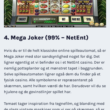
4. Mega Joker (99% – NetEnt)
Hvis du er til de helt klassiske online spilleautomat, så er
Mega Joker med stor sandsynlighed noget for dig. Det
ligner egentlig at vi befinder os i et NetEnt casino. Der er
nemlig potteplanter og et mønstret tapet i baggrunden.
Selve spilleautomaten ligner også dem du finder på et
fysisk casino. Alle symbolerne er repræsenteret på
skærmen, samt hvilken værdi de har. Derudover vil du se
hjulene og de gevinstlinjer spillet har.
Temaet tager inspiration fra tegnefilm, og blanding med
de slags vintage maskiner som vi ser på skærmen, så er