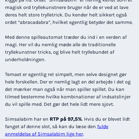
magisk ord tryllekunstnere bruger når de er ved at lave
deres helt store trylletrick. Du kender helt sikkert også
ordet “abracadabra”, hvilket egentlig betyder det samme.
Med denne spilleautomat træder du ind i en verden af
magi. Her vil du nemlig møde alle de traditionelle
tryllekunstner tricks, og blive helt tryllebundet af
underholdningen.
Temaet er egentlig ret simpelt, men selve designet gør
hele forskellen. Der er nemlig lagt en del arbejde i det og
det mærker man også når man spiller spillet. Du kan
tilmed bestemme hvilke kombinationer af indsatslinjer
du vil spille med. Det gør det hele lidt mere sjovt.
Simsalabim har en
RTP på 97,5%
. Hvis du er blevet lidt
fanget af denne slot, så kan du læse den
fulde
anmeldelse af Simsalabim lige her
.