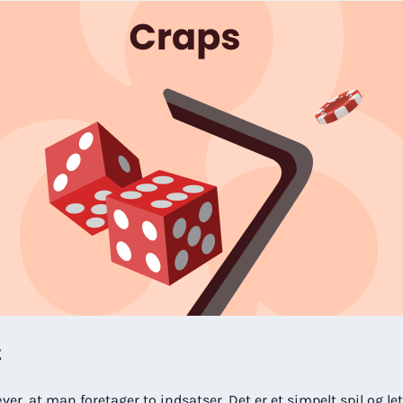
t
æver, at man foretager to indsatser. Det er et simpelt spil og l