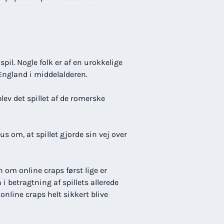
pil. Nogle folk er af en urokkelige
 i England i middelalderen.
lev det spillet af de romerske
s om, at spillet gjorde sin vej over
en om online craps først lige er
i betragtning af spillets allerede
nline craps helt sikkert blive