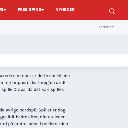
US
FREE SPINS
NYHEDER
Forfattere
erede casinoer er dette spillet, der
eri og hopperi, der foregår rundt
ille Craps, da det kan spilles
e øvrige bordspil. Spillet er dog
 lidt bedre efter, når du leder.
ind på andre sider. I mellemtiden