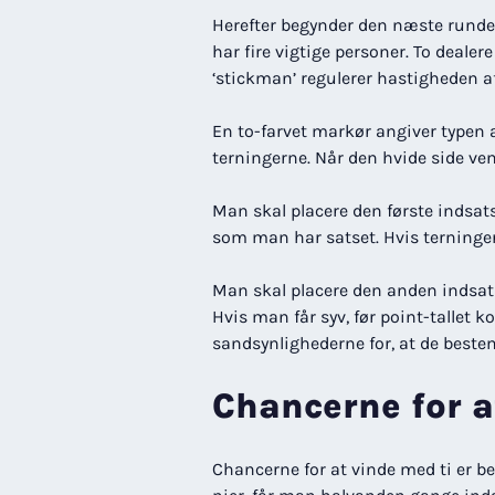
Herefter begynder den næste runde a
har fire vigtige personer. To dealer
‘stickman’ regulerer hastigheden af 
En to-farvet markør angiver typen a
terningerne. Når den hvide side ve
Man skal placere den første indsats,
som man har satset. Hvis terningerne
Man skal placere den anden indsats 
Hvis man får syv, før point-tallet 
sandsynlighederne for, at de best
Chancerne for a
Chancerne for at vinde med ti er b