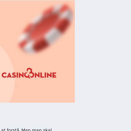
et at forstå. Men man skal