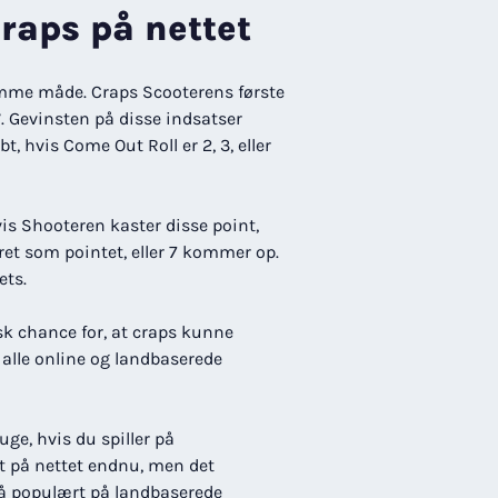
raps på nettet
 samme måde. Craps Scooterens første
”. Gevinsten på disse indsatser
t, hvis Come Out Roll er 2, 3, eller
Hvis Shooteren kaster disse point,
ret som pointet, eller 7 kommer op.
ets.
tisk chance for, at craps kunne
å alle online og landbaserede
uge, hvis du spiller på
dt på nettet endnu, men det
så populært på landbaserede