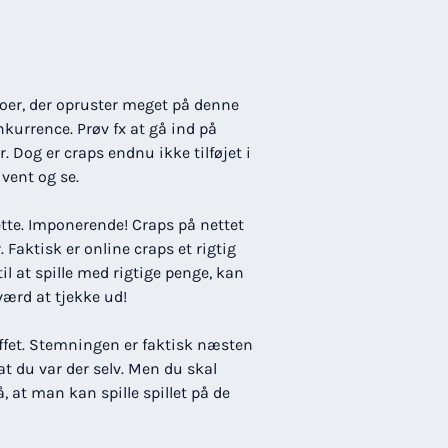
inoer, der opruster meget på denne
kurrence. Prøv fx at gå ind på
r. Dog er craps endnu ikke tilføjet i
vent og se.
ette. Imponerende! Craps på nettet
 Faktisk er online craps et rigtig
til at spille med rigtige penge, kan
værd at tjekke ud!
kuffet. Stemningen er faktisk næsten
 at du var der selv. Men du skal
å, at man kan spille spillet på de