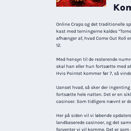
Kom
Online Craps og det traditionelle s
kast med terningerne kaldes “Tome O
afhænger af, hvad Come Out Roll er. P
12.
Med hensyn til de resterende numre 4
skal han eller hun fortsætte med at
Hvis Pointet kommer før 7, så vinder
Uanset hvad, så sker der ingenting i 
fortsætte hele natten. Det er en sikk
casinoer. Som tidligere nævnt er det
Her på siden vil vi løbende opdatere
landbaserede casinoer, og det samm
forventer vi vil komme. Det er som