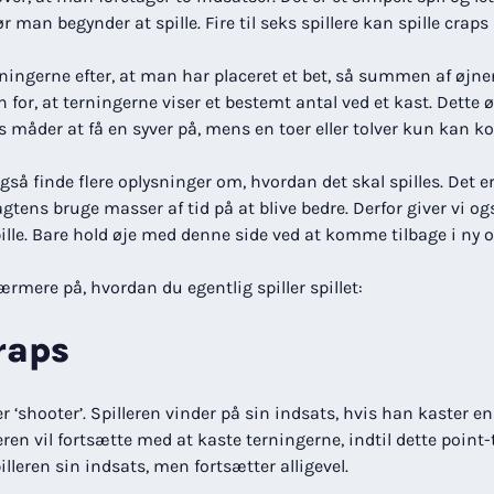
r man begynder at spille. Fire til seks spillere kan spille crap
rningerne efter, at man har placeret et bet, så summen af øjne
or, at terningerne viser et bestemt antal ved et kast. Dette 
ks måder at få en syver på, mens en toer eller tolver kun kan
 også finde flere oplysninger om, hvordan det skal spilles. De
gtens bruge masser af tid på at blive bedre. Derfor giver vi o
pille. Bare hold øje med denne side ved at komme tilbage i ny 
ærmere på, hvordan du egentlig spiller spillet:
raps
r ‘shooter’. Spilleren vinder på sin indsats, hvis han kaster en 
oteren vil fortsætte med at kaste terningerne, indtil dette poi
lleren sin indsats, men fortsætter alligevel.