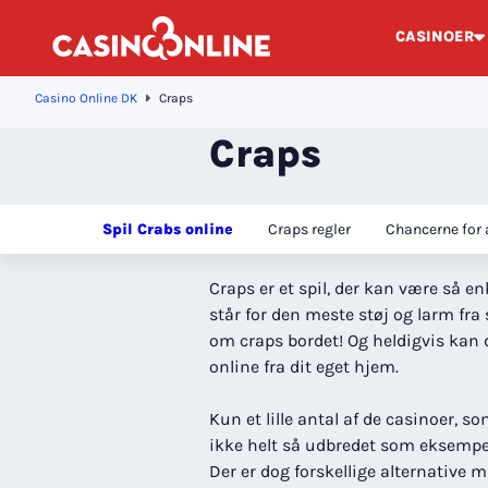
CASINOER
Casino Online DK
Craps
Craps
Spil Crabs online
Craps regler
Chancerne for a
Craps er et spil, der kan være så en
står for den meste støj og larm fra 
om craps bordet! Og heldigvis kan 
online fra dit eget hjem.
Kun et lille antal af de casinoer, 
ikke helt så udbredet som eksempelv
Der er dog forskellige alternative