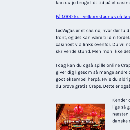
kan du jo bruge lidt tid på et cas
Få 1.000 kr. i velkomstbonus på fø
LeoVegas er et casino, hvor der ful
front, og det kan være til din ford
casinoet via links ovenfor. Du vil n
skrivende stund. Men mon ikke det 
I dag kan du også spille online Cra
giver dig ligesom så mange andre cas
godt eksempel herpå. Hvis du aldrig 
du prøve gratis Craps. Dette er ogs
Kender d
lige så 
næsten p
danske 