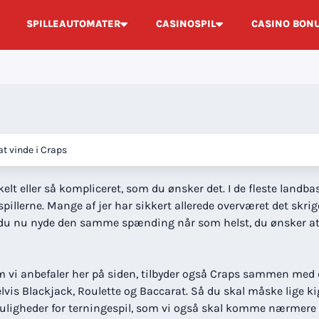
SPILLEAUTOMATER
CASINOSPIL
CASINO BON
t vinde i Craps
kelt eller så kompliceret, som du ønsker det. I de fleste landbas
spillerne. Mange af jer har sikkert allerede overværet det skrig
du nu nyde den samme spænding når som helst, du ønsker at sp
som vi anbefaler her på siden, tilbyder også Craps sammen med d
is Blackjack, Roulette og Baccarat. Så du skal måske lige kigge
 muligheder for terningespil, som vi også skal komme nærmere 