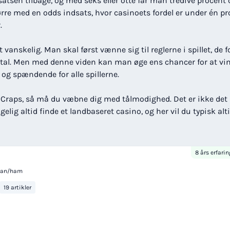
atsen tilbage, og med seks eller otte får man tredive procent
ørre med en odds indsats, hvor casinoets fordel er under én p
.
t vanskelig. Man skal først vænne sig til reglerne i spillet, de 
tal. Men med denne viden kan man øge ens chancer for at vind
 og spændende for alle spillerne.
ille Craps, så må du væbne dig med tålmodighed. Det er ikke de
elig altid finde et landbaseret casino, og her vil du typisk al
8 års erfari
an/ham
19 artikler