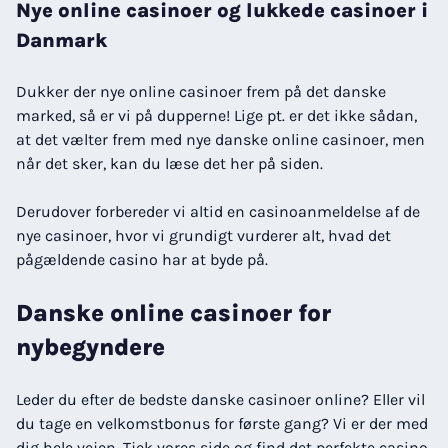
Nye online casinoer og lukkede casinoer i
Danmark
Dukker der nye online casinoer frem på det danske
marked, så er vi på dupperne! Lige pt. er det ikke sådan,
at det vælter frem med nye danske online casinoer, men
når det sker, kan du læse det her på siden.
Derudover forbereder vi altid en casinoanmeldelse af de
nye casinoer, hvor vi grundigt vurderer alt, hvad det
pågældende casino har at byde på.
Danske online casinoer for
nybegyndere
Leder du efter de bedste danske casinoer online? Eller vil
du tage en velkomstbonus for første gang? Vi er der med
dig hele vejen. Tjek vores side og find det perfekte casino