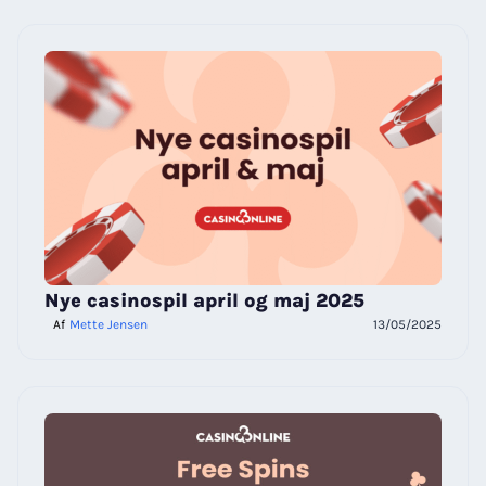
Nye casinospil april og maj 2025
Af
Mette Jensen
13/05/2025