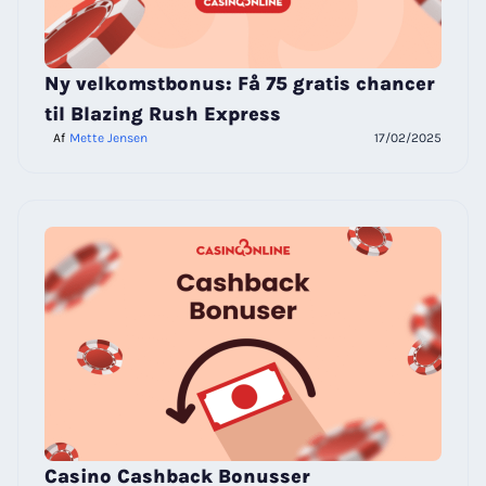
Ny velkomstbonus: Få 75 gratis chancer
til Blazing Rush Express
Af
Mette Jensen
17/02/2025
Casino Cashback Bonusser