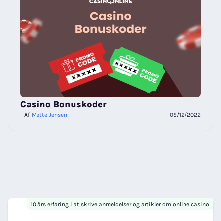
Casino Bonuskoder
Af
Mette Jensen
05/12/2022
10 års erfaring i at skrive anmeldelser og artikler om online casino