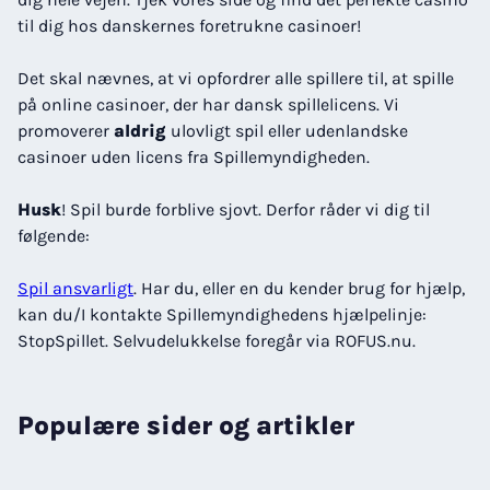
til dig hos danskernes foretrukne casinoer!
Det skal nævnes, at vi opfordrer alle spillere til, at spille
på online casinoer, der har dansk spillelicens. Vi
promoverer
aldrig
ulovligt spil eller udenlandske
casinoer uden licens fra Spillemyndigheden.
Husk
! Spil burde forblive sjovt. Derfor råder vi dig til
følgende:
Spil ansvarligt
. Har du, eller en du kender brug for hjælp,
kan du/I kontakte Spillemyndighedens hjælpelinje:
StopSpillet. Selvudelukkelse foregår via ROFUS.nu.
Populære sider og artikler