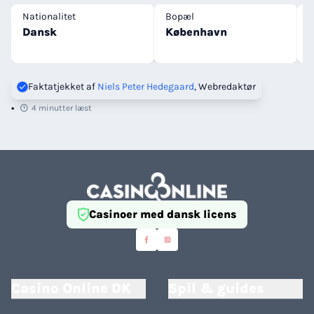
Nationalitet
Bopæl
U
Dansk
København
Faktatjekket af
Niels Peter Hedegaard
, Webredaktør
•
4 minutter læst
Casinoer med dansk licens
Casino Online DK
Spil & guides