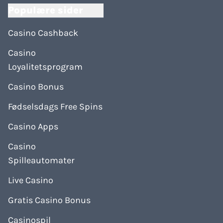
Populære sider
Casino Cashback
Casino
Loyalitetsprogram
Casino Bonus
Fødselsdags Free Spins
Casino Apps
Casino
Spilleautomater
Live Casino
Gratis Casino Bonus
Casinospil