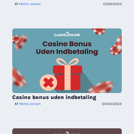
Af
Mette Jensen
13/09/2023
Casino bonus uden indbetaling
Af
Mette Jensen
04/03/2024