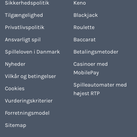
Sikkerhedspolitik
Keno
Tilgængelighed
Blackjack
Privatlivspolitik
Roulette
Ansvarligt spil
Baccarat
Spilleloven i Danmark
Betalingsmetoder
Nyheder
Casinoer med
MobilePay
Vilkår og betingelser
Spilleautomater med
Cookies
højest RTP
Vurderingskriterier
Forretningsmodel
Sitemap