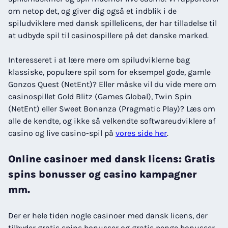
om netop det, og giver dig også et indblik i de
spiludviklere med dansk spillelicens, der har tilladelse til
at udbyde spil til casinospillere på det danske marked.
Interesseret i at lære mere om spiludviklerne bag
klassiske, populære spil som for eksempel gode, gamle
Gonzos Quest (NetEnt)? Eller måske vil du vide mere om
casinospillet Gold Blitz (Games Global), Twin Spin
(NetEnt) eller Sweet Bonanza (Pragmatic Play)? Læs om
alle de kendte, og ikke så velkendte softwareudviklere af
casino og live casino-spil på
vores side her
.
Online casinoer med dansk licens: Gratis
spins bonusser og casino kampagner
mm.
Der er hele tiden nogle casinoer med dansk licens, der
tilbyder gratis spins bonusser og gratis penge bonusser