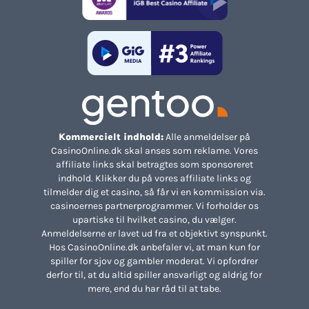
Kommercielt indhold:
Alle anmeldelser på
CasinoOnline.dk skal anses som reklame. Vores
affiliate links skal betragtes som sponsoreret
indhold. Klikker du på vores affiliate links og
tilmelder dig et casino, så får vi en kommission via.
casinoernes partnerprogrammer. Vi forholder os
upartiske til hvilket casino, du vælger.
Anmeldelserne er lavet ud fra et objektivt synspunkt.
Hos CasinoOnline.dk anbefaler vi, at man kun for
spiller for sjov og gambler moderat. Vi opfordrer
derfor til, at du altid spiller ansvarligt og aldrig for
mere, end du har råd til at tabe.