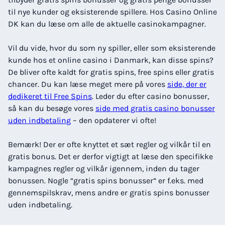
til nye kunder og eksisterende spillere. Hos Casino Online
DK kan du læse om alle de aktuelle casinokampagner.
Vil du vide, hvor du som ny spiller, eller som eksisterende
kunde hos et online casino i Danmark, kan disse spins?
De bliver ofte kaldt for gratis spins, free spins eller gratis
chancer. Du kan læse meget mere på vores
side, der er
dedikeret til Free Spins
. Leder du efter casino bonusser,
så kan du besøge vores
side med gratis casino bonusser
uden indbetaling
– den opdaterer vi ofte!
Bemærk! Der er ofte knyttet et sæt regler og vilkår til en
gratis bonus. Det er derfor vigtigt at læse den specifikke
kampagnes regler og vilkår igennem, inden du tager
bonussen. Nogle “gratis spins bonusser” er f.eks. med
gennemspilskrav, mens andre er gratis spins bonusser
uden indbetaling.