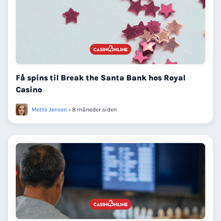
Få spins til Break the Santa Bank hos Royal
Casino
Mette Jensen
• 8 måneder siden