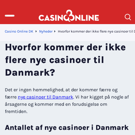
Casino Online DK
Nyheder
Hvorfor kommer der ikke flere nye casinoer ti
Hvorfor kommer der ikke
flere nye casinoer til
Danmark?
Det er ingen hemmelighed, at der kommer færre og
færre
nye casinoer til Danmark
. Vi har kigget på nogle af
årsagerne og kommer med en forudsigelse om
fremtiden.
Antallet af nye casinoer i Danmark