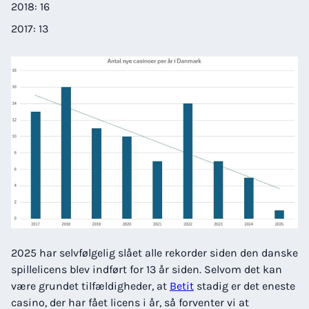
2018: 16
2017: 13
2025 har selvfølgelig slået alle rekorder siden den danske
spillelicens blev indført for 13 år siden. Selvom det kan
være grundet tilfældigheder, at
Betit
stadig er det eneste
casino, der har fået licens i år, så forventer vi at