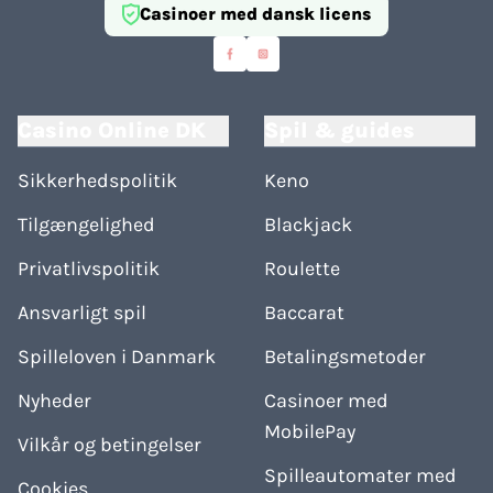
Casinoer med dansk licens
Casino Online DK
Spil & guides
Sikkerhedspolitik
Keno
Tilgængelighed
Blackjack
Privatlivspolitik
Roulette
Ansvarligt spil
Baccarat
Spilleloven i Danmark
Betalingsmetoder
Nyheder
Casinoer med
MobilePay
Vilkår og betingelser
Spilleautomater med
Cookies