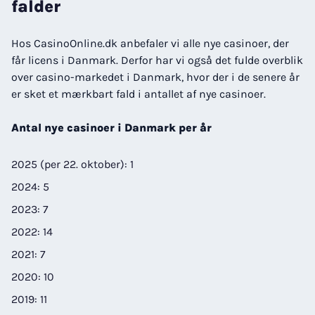
falder
Hos CasinoOnline.dk anbefaler vi alle nye casinoer, der
får licens i Danmark. Derfor har vi også det fulde overblik
over casino-markedet i Danmark, hvor der i de senere år
er sket et mærkbart fald i antallet af nye casinoer.
Antal nye casinoer i Danmark per år
2025 (per 22. oktober): 1
2024: 5
2023: 7
2022: 14
2021: 7
2020: 10
2019: 11