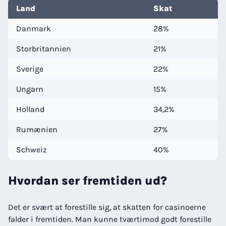
Land
Skat
Danmark
28%
Storbritannien
21%
Sverige
22%
Ungarn
15%
Holland
34,2%
Rumænien
27%
Schweiz
40%
Hvordan ser fremtiden ud?
Det er svært at forestille sig, at skatten for casinoerne
falder i fremtiden. Man kunne tværtimod godt forestille