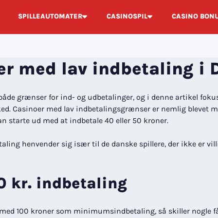
SPILLEAUTOMATER
CASINOSPIL
CASINO BON
er med lav indbetaling 
r både grænser for ind- og udbetalinger, og i denne artikel fok
ked. Casinoer med lav indbetalingsgrænser er nemlig blevet 
an starte ud med at indbetale 40 eller 50 kroner.
g henvender sig især til de danske spillere, der ikke er villig
 kr. indbetaling
med 100 kroner som minimumsindbetaling, så skiller nogle få 