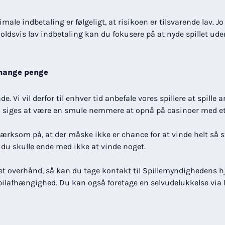
ale indbetaling er følgeligt, at risikoen er tilsvarende lav. J
holdsvis lav indbetaling kan du fokusere på at nyde spillet ude
 mange penge
 Vi vil derfor til enhver tid anbefale vores spillere at spille 
kan siges at være en smule nemmere at opnå på casinoer med et
ærksom på, at der måske ikke er chance for at vinde helt så s
s du skulle ende med ikke at vinde noget.
get overhånd, så kan du tage kontakt til Spillemyndighedens hjæl
pilafhængighed. Du kan også foretage en selvudelukkelse via