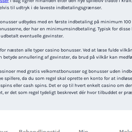
sser
i dag ligner hinanden efter den nye spillelov trådte i kra
vis til udtryk i de laveste indbetalingsgrænser.
e bonusser udbydes med en første indbetaling på minimum 100 k
nusserne, der har en minimumsindbetaling. Typisk for disse
 udbetalt eventuelle gevinster.
d for næsten alle typer casino bonusser. Ved at læse fulde vilk
an betyde annullering af gevinster, da brud på vilkår kan medfø
casinoer med gratis velkomstbonusser og bonusser uden indbet
 spillere, da du som regel skal oprette en konto for at indløse
 spins eller cash spins. Det er op til hvert enkelt casino om d
, er det som regel tydeligt beskrevet dér hvor tilbuddet er præse