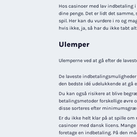
Hos casinoer med lav indbetaling i
dine penge. Det er lidt det samme, 
spil. Her kan du vurdere i ro og mag
hvis ikke, ja, så har du ikke tabt al
Ulemper
Ulemperne ved at gå efter de lavest
De laveste indbetalingsmuligheder 
den bedste idé udelukkende at gå e
Du kan også risikere at blive begræ
betalingsmetoder forskellige øvre 
disse sorteres efter minimumsgræ
Er du ikke helt klar på at spille om
casinoer med dansk licens. Mange af
foretage en indbetaling. På den måd