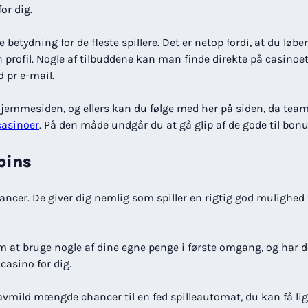
or dig.
betydning for de fleste spillere. Det er netop fordi, at du løben
en profil. Nogle af tilbuddene kan man finde direkte på casin
d pr e-mail.
jemmesiden, og ellers kan du følge med her på siden, da team
casinoer
. På den måde undgår du at gå glip af de gode til bo
pins
ncer. De giver dig nemlig som spiller en rigtig god mulighed f
at bruge nogle af dine egne penge i første omgang, og har derf
casino for dig.
gavmild mængde chancer til en fed spilleautomat, du kan få lig