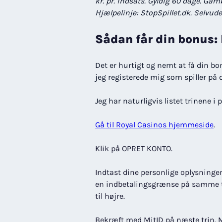
kr. pr. indsats. Gyldig 60 dage. Gamb
Hjælpelinje:
StopSpillet.dk. Selvud
Sådan får din bonus: 
Det er hurtigt og nemt at få din bon
jeg registerede mig som spiller på 
Jeg har naturligvis listet trinene i 
Gå til Royal Casinos hjemmeside
.
Klik på OPRET KONTO.
Indtast dine personlige oplysninger
en indbetalingsgrænse på samme tr
til højre.
Bekræft med MitID på næste trin. Mi