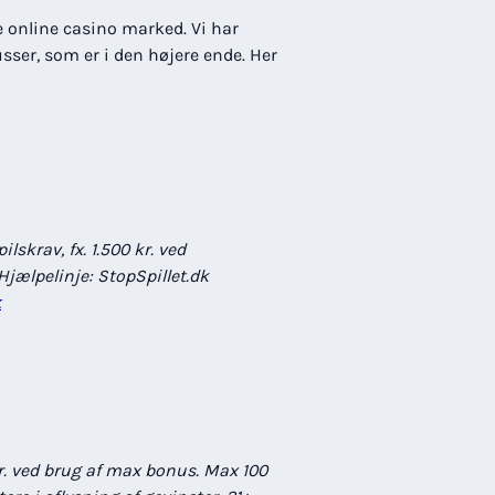
 online casino marked. Vi har
sser, som er i den højere ende. Her
skrav, fx. 1.500 kr. ved
Hjælpelinje: StopSpillet.dk
k
 kr. ved brug af max bonus.
Max 100