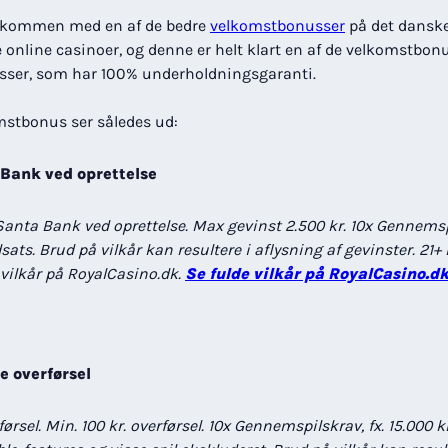
velkommen med en af de bedre
velkomstbonusser
på det danske
online casinoer, og denne er helt klart en af de velkomstbonu
usser, som har 100% underholdningsgaranti.
mstbonus ser således ud:
 Bank ved oprettelse
 Santa Bank ved oprettelse. Max gevinst 2.500 kr. 10x Gennemspil
dsats. Brud på vilkår kan resultere i aflysning af gevinster.
21+ 
 vilkår på RoyalCasino.dk.
Se fulde vilkår på RoyalCasino.d
te overførsel
rførsel. Min. 100 kr. overførsel. 10x Gennemspilskrav, fx. 15.000