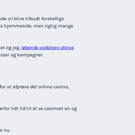
de vil blive tilbudt forskellige
oets hjemmeside, men rigtig mange
et og jeg,
løbende opdatere aktive
nusser og kampagner.
or at afprøve det online casino,
or lidt tid til at se casinoet an og
e nu.