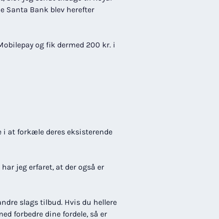
he Santa Bank blev herefter
 Mobilepay og fik dermed 200 kr. i
 i at forkæle deres eksisterende
har jeg erfaret, at der også er
dre slags tilbud. Hvis du hellere
ed forbedre dine fordele, så er