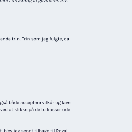
ere i aflysning af gevinster. 21+.
ende trin. Trin som jeg fulgte, da
også både acceptere vilkår og lave
ed at klikke på de to kasser ude
blev jeg sendt tilbage til Royal