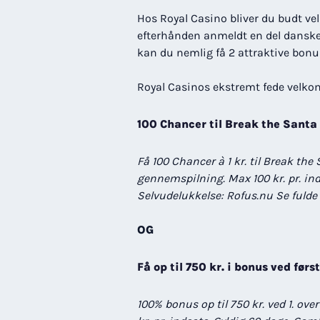
Hos Royal Casino bliver du budt 
efterhånden anmeldt en del danske 
kan du nemlig få 2 attraktive bon
Royal Casinos ekstremt fede velko
100 Chancer til Break the Santa
Få 100
Chancer à 1 kr. til Break the
gennemspilning.
Max 100 kr. pr. in
Selvudelukkelse: Rofus.nu Se fulde
OG
Få op til 750 kr. i bonus ved førs
100% bonus op til 750 kr. ved 1. ove