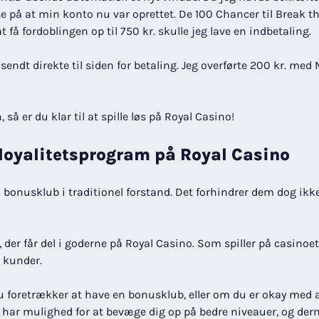
se på at min konto nu var oprettet. De 100 Chancer til Break t
t få fordoblingen op til 750 kr. skulle jeg lave en indbetaling.
sendt direkte til siden for betaling. Jeg overførte 200 kr. med
 så er du klar til at spille løs på Royal Casino!
loyalitetsprogram på Royal Casino
 bonusklub i traditionel forstand. Det forhindrer dem dog ikke
 der får del i goderne på Royal Casino. Som spiller på casinoet 
e kunder.
 foretrækker at have en bonusklub, eller om du er okay med an
 har mulighed for at bevæge dig op på bedre niveauer, og derm