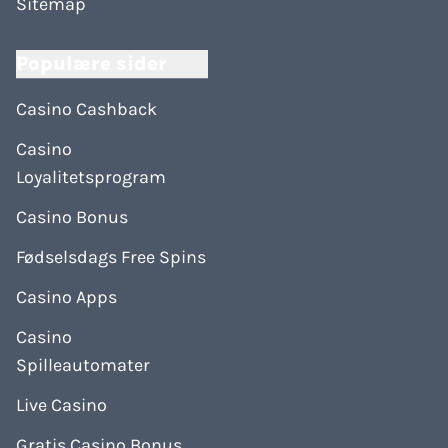
Sitemap
Populære sider
Casino Cashback
Casino
Loyalitetsprogram
Casino Bonus
Fødselsdags Free Spins
Casino Apps
Casino
Spilleautomater
Live Casino
Gratis Casino Bonus