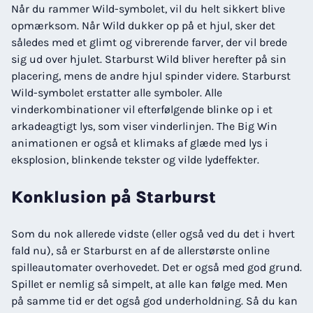
Når du rammer Wild-symbolet, vil du helt sikkert blive
opmærksom. Når Wild dukker op på et hjul, sker det
således med et glimt og vibrerende farver, der vil brede
sig ud over hjulet. Starburst Wild bliver herefter på sin
placering, mens de andre hjul spinder videre. Starburst
Wild-symbolet erstatter alle symboler. Alle
vinderkombinationer vil efterfølgende blinke op i et
arkadeagtigt lys, som viser vinderlinjen. The Big Win
animationen er også et klimaks af glæde med lys i
eksplosion, blinkende tekster og vilde lydeffekter.
Konklusion på Starburst
Som du nok allerede vidste (eller også ved du det i hvert
fald nu), så er Starburst en af de allerstørste online
spilleautomater overhovedet. Det er også med god grund.
Spillet er nemlig så simpelt, at alle kan følge med. Men
på samme tid er det også god underholdning. Så du kan