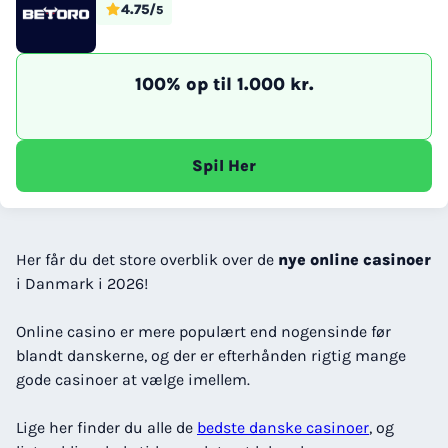
4.75/
5
100% op til 1.000 kr.
Spil Her
Her får du det store overblik over de
nye online casinoer
i Danmark i 2026!
Online casino er mere populært end nogensinde før
blandt danskerne, og der er efterhånden rigtig mange
gode casinoer at vælge imellem.
Lige her finder du alle de
bedste danske casinoer
, og