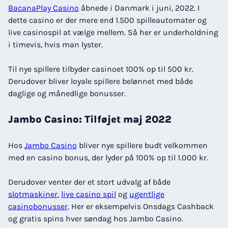
BacanaPlay Casino
åbnede i Danmark i juni, 2022. I
dette casino er der mere end 1.500 spilleautomater og
live casinospil at vælge mellem. Så her er underholdning
i timevis, hvis man lyster.
Til nye spillere tilbyder casinoet 100% op til 500 kr.
Derudover bliver loyale spillere belønnet med både
daglige og månedlige bonusser.
Jambo Casino: Tilføjet maj 2022
Hos
Jambo Casino
bliver nye spillere budt velkommen
med en casino bonus, der lyder på 100% op til 1.000 kr.
Derudover venter der et stort udvalg af både
slotmaskiner
,
live casino spil
og
ugentlige
casinobonusser
. Her er eksempelvis Onsdags Cashback
og gratis spins hver søndag hos Jambo Casino.