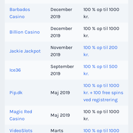
Barbados
December
100 % op til 1000
Casino
2019
kr.
December
100 % op til 1000
Billion Casino
2019
kr.
November
100 % op til 200
Jackie Jackpot
2019
kr.
September
100 % op til 500
Ice36
2019
kr.
100 % op til 1000
Pip.dk
Maj 2019
kr. + 100 free spins
ved registrering
Magic Red
100 % op til 1000
Maj 2019
Casino
kr.
VideoSlots
Marts
100 % op til 1000