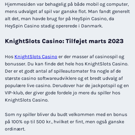
Hjemmesiden var behagelig på både mobil og computer,
mens udvalget af spil var ganske flot. Man fandt generelt
alt det, man havde brug for på HeySpin Casino, da
HeySpin Casino stadig opererede i Danmark.
KnightSlots Casino: Tilføjet marts 2023
Hos
KnightSlots Casino
er der masser af casinospil og
bonusser. Du kan finde det hele hos KnightSlots Casino.
Der er et godt antal af spilleautomater fra nogle af de
største casino softwareudviklere og et bredt udvalg af
populære live casino. Derudover har de jackpotspil og en
VIP-klub, der giver gode fordele jo mere du spiller hos
KnightSlots Casino.
Som ny spiller bliver du budt velkommen med en bonus
på 100% op til 500 kr., hvilket er fint, men også ganske
ordinært.