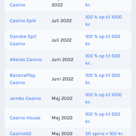
Casino
2022
kr.
100 % op til 1000
Casino Epik
Juli 2022
kr.
Danske Spil
100 % op til 500
Juli 2022
Casino
kr.
100 % op til 500
44aces Casino
Juni 2022
kr.
BacanaPlay
100 % op til 500
Juni 2022
Casino
kr.
100 % op til 1000
Jambo Casino
Maj 2022
kr.
100 % op til 500
Casino House
Maj 2022
kr.
CasinoGO
Maj 2022
50 spins + 100 kr.