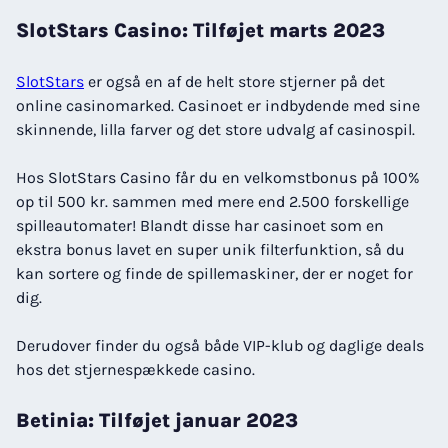
SlotStars Casino: Tilføjet marts 2023
SlotStars
er også en af de helt store stjerner på det
online casinomarked. Casinoet er indbydende med sine
skinnende, lilla farver og det store udvalg af casinospil.
Hos SlotStars Casino får du en velkomstbonus på 100%
op til 500 kr. sammen med mere end 2.500 forskellige
spilleautomater! Blandt disse har casinoet som en
ekstra bonus lavet en super unik filterfunktion, så du
kan sortere og finde de spillemaskiner, der er noget for
dig.
Derudover finder du også både VIP-klub og daglige deals
hos det stjernespækkede casino.
Betinia: Tilføjet januar 2023