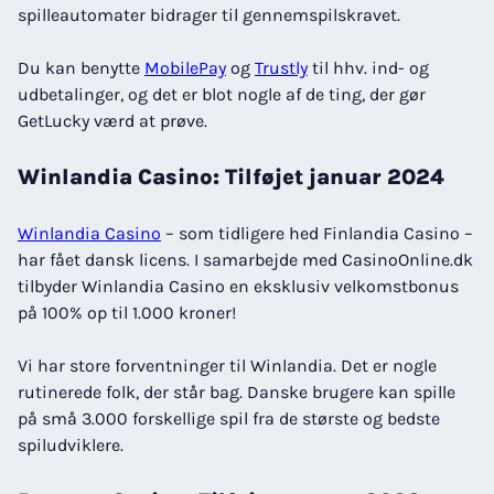
spilleautomater bidrager til gennemspilskravet.
Du kan benytte
MobilePay
og
Trustly
til hhv. ind- og
udbetalinger, og det er blot nogle af de ting, der gør
GetLucky værd at prøve.
Winlandia Casino: Tilføjet januar 2024
Winlandia Casino
– som tidligere hed Finlandia Casino –
har fået dansk licens. I samarbejde med CasinoOnline.dk
tilbyder Winlandia Casino en eksklusiv velkomstbonus
på 100% op til 1.000 kroner!
Vi har store forventninger til Winlandia. Det er nogle
rutinerede folk, der står bag. Danske brugere kan spille
på små 3.000 forskellige spil fra de største og bedste
spiludviklere.