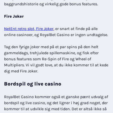
baggrundshistorie og virkelig gode bonus features.
Fire Joker
NetEnt retro slot, Fire Joker
, er snart at finde på alle
online casinoer, og RoyalBet Casino er ingen undtagelse.
Tag den fyrige joker med på et par spins på den helt
gammeldags, trehjulede spillemaskine, og fisk efter
bonus features som Re-Spin of Fire og Wheel of
Multipliers. Vi vil godt love, at du ikke kommer til at kede
dig med Fire Joker.
Bordspil og live casino
RoyalBet Casino kommer også et ganske pænt udvalg af
bordspil og live casino, og det ligner i høj grad noget, der
kommer til at udvikle sig med tiden. Det er altså ikke så