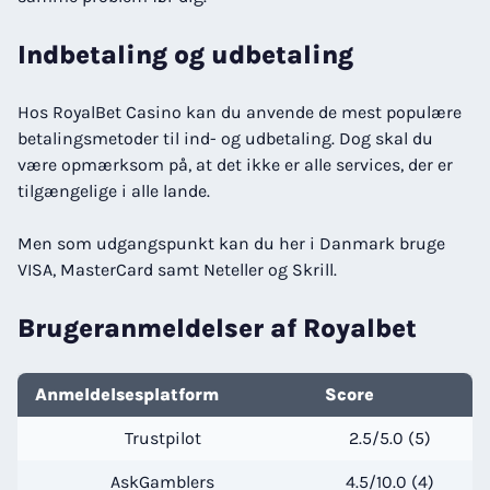
Indbetaling og udbetaling
Hos RoyalBet Casino kan du anvende de mest populære
betalingsmetoder til ind- og udbetaling. Dog skal du
være opmærksom på, at det ikke er alle services, der er
tilgængelige i alle lande.
Men som udgangspunkt kan du her i Danmark bruge
VISA, MasterCard samt Neteller og Skrill.
Brugeranmeldelser af Royalbet
Anmeldelsesplatform
Score
Trustpilot
2.5/5.0 (5)
AskGamblers
4.5/10.0 (4)