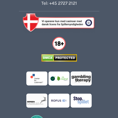
Tel: +45 2727 2121