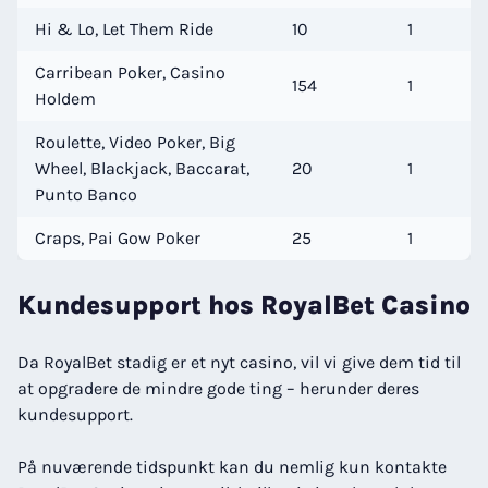
Hi & Lo, Let Them Ride
10
1
Carribean Poker, Casino
154
1
Holdem
Roulette, Video Poker, Big
Wheel, Blackjack, Baccarat,
20
1
Punto Banco
Craps, Pai Gow Poker
25
1
Kundesupport hos RoyalBet Casino
Da RoyalBet stadig er et nyt casino, vil vi give dem tid til
at opgradere de mindre gode ting – herunder deres
kundesupport.
På nuværende tidspunkt kan du nemlig kun kontakte