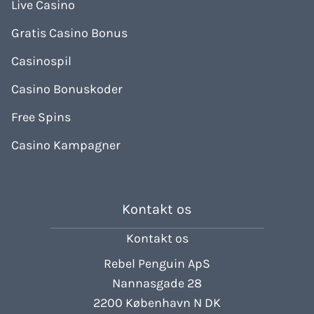
Live Casino
Gratis Casino Bonus
Casinospil
Casino Bonuskoder
Free Spins
Casino Kampagner
Kontakt os
Kontakt os
Rebel Penguin ApS
Nannasgade 28
2200 København N DK