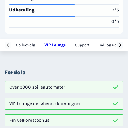
Udbetaling
3/5
0/5
onus
Spiludvalg
VIP Lounge
Support
Ind- og udbetali
Fordele
Over 3000 spilleautomater
VIP Lounge og løbende kampagner
Fin velkomstbonus