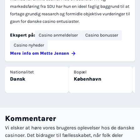
markedsføring fra SDU har hun en ideel faglig baggrund til at
fortage grundig reasarch og formidle objektive vurderinger til
gavn for danske casino entusiaster.
Ekspert på:
Casino anmeldelser
Casino bonusser
Casino nyheder
Mere info om
Mette Jensen
Nationalitet
Bopæl
U
Dansk
København
Kommentarer
Vi elsker at høre vores brugeres oplevelser hos de danske
casinoer. Det bidrager til fællesskabet, når folk deler