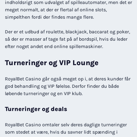
indholdsrigt som udvalget af spilleautomater, men det er
meget normalt, at der er flertal af online slots,
simpelthen fordi der findes mange flere.
Der er et udbud af roulette, blackjack, baccarat og poker,
så der er masser af tage fat på af bordspil, hvis du leder
efter noget andet end online spillemaskiner.
Turneringer og VIP Lounge
RoyalBet Casino går også meget op i, at deres kunder får
god behandling og VIP følelse. Derfor finder du både
løbende turneringer og en VIP klub.
Turneringer og deals
RoyalBet Casino omtaler selv deres daglige turneringer
som stedet at være, hvis du savner lidt spænding i