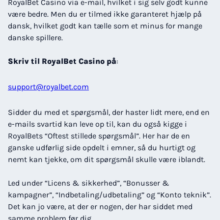
RoyalBet Casino via e-mail, hvilket i sig selv godt kunne
være bedre. Men du er tilmed ikke garanteret hjælp på
dansk, hvilket godt kan tælle som et minus for mange
danske spillere.
Skriv til RoyalBet Casino på
:
support@royalbet.com
Sidder du med et spørgsmål, der haster lidt mere, end en
e-mails svartid kan leve op til, kan du også kigge i
RoyalBets “Oftest stillede spørgsmål”. Her har de en
ganske udførlig side opdelt i emner, så du hurtigt og
nemt kan tjekke, om dit spørgsmål skulle være iblandt.
Led under “Licens & sikkerhed”, “Bonusser &
kampagner”, “Indbetaling/udbetaling” og “Konto teknik”.
Det kan jo være, at der er nogen, der har siddet med
samme problem før dig.