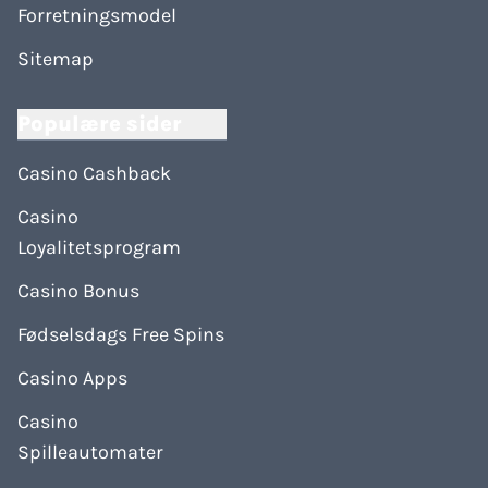
Forretningsmodel
Sitemap
Populære sider
Casino Cashback
Casino
Loyalitetsprogram
Casino Bonus
Fødselsdags Free Spins
Casino Apps
Casino
Spilleautomater