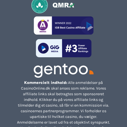
Kommercielt indhold:
Alle anmeldelser på
CasinoOnline.dk skal anses som reklame. Vores
affiliate links skal betragtes som sponsoreret
indhold. Klikker du på vores affiliate links og
tilmelder dig et casino, så får vi en kommission via.
casinoernes partnerprogrammer. Vi forholder os
upartiske til hvilket casino, du vælger.
Anmeldelserne er lavet ud fra et objektivt synspunkt.