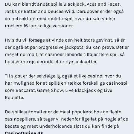
Du kan blandt andet spille Blackjack, Aces and Faces,
Jacks or Better and Deuces Wild. Derudover er der også
en hel sektion med roulettespil, hvor du kan vælge
imellem 16 forskellige versioner.
Hvis du vil forsøge at vinde den helt store gevinst, så er
der også et par progressive jackpots, du kan prøve. Det er
meget normalt, at casinoer løbende tilføjer flere spil, så
hold gerne øje derinde efter nye jackpotter.
Til sidst er der selvfølgelig også et live casino, hvor du
har mulighed for at spille en række forskellige casinospil
som Baccarat, Game Show, Live Blackjack og Live
Roulette.
Da spilleautomater er de mest populære hos de fleste
casinospillere, så tager vi nedenfor lige fat på nogle af de
bedste og mest underholdende slots du kan finde på
CasinoOnline.dk
.