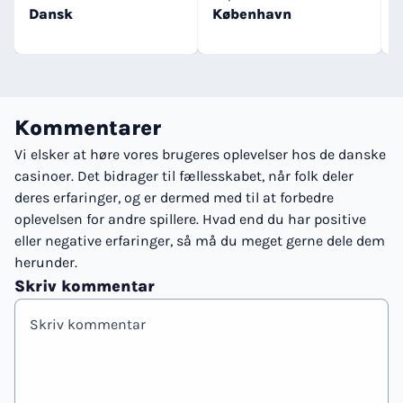
Dansk
København
Kommentarer
Vi elsker at høre vores brugeres oplevelser hos de danske
casinoer. Det bidrager til fællesskabet, når folk deler
deres erfaringer, og er dermed med til at forbedre
oplevelsen for andre spillere. Hvad end du har positive
eller negative erfaringer, så må du meget gerne dele dem
herunder.
Skriv kommentar