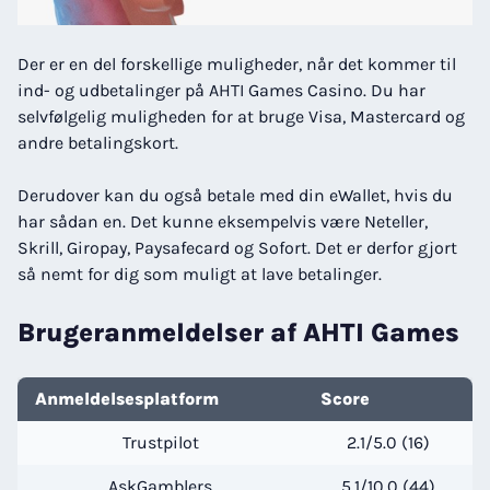
Der er en del forskellige muligheder, når det kommer til
ind- og udbetalinger på AHTI Games Casino. Du har
selvfølgelig muligheden for at bruge Visa, Mastercard og
andre betalingskort.
Derudover kan du også betale med din eWallet, hvis du
har sådan en. Det kunne eksempelvis være Neteller,
Skrill, Giropay, Paysafecard og Sofort. Det er derfor gjort
så nemt for dig som muligt at lave betalinger.
Brugeranmeldelser af AHTI Games
Anmeldelsesplatform
Score
Trustpilot
2.1/5.0 (16)
AskGamblers
5.1/10.0 (44)