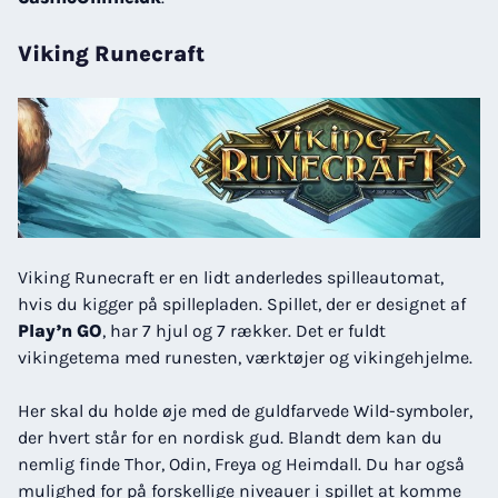
Viking Runecraft
Viking Runecraft er en lidt anderledes spilleautomat,
hvis du kigger på spillepladen. Spillet, der er designet af
Play’n GO
, har 7 hjul og 7 rækker. Det er fuldt
vikingetema med runesten, værktøjer og vikingehjelme.
Her skal du holde øje med de guldfarvede Wild-symboler,
der hvert står for en nordisk gud. Blandt dem kan du
nemlig finde Thor, Odin, Freya og Heimdall. Du har også
mulighed for på forskellige niveauer i spillet at komme