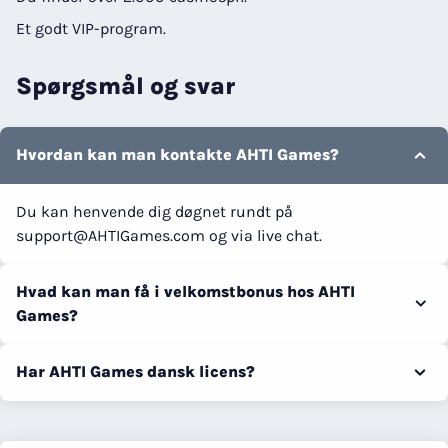
Et godt VIP-program.
Spørgsmål og svar
Hvordan kan man kontakte AHTI Games?
Du kan henvende dig døgnet rundt på
support@AHTIGames.com og via live chat.
Hvad kan man få i velkomstbonus hos AHTI
Games?
Har AHTI Games dansk licens?