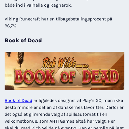
både ind i Valhalla og Ragnarok.
Viking Runecraft har en tilbagebetalingsprocent på
96,7%.
Book of Dead
Book of Dead
er ligeledes designet af Play’n GO, men ikke
desto mindre er det en af danskernes favoritter. Derfor er
det også et glimrende valg af spilleautomat til en
velkomstbonus, som AHTI Games altså har valgt. Her
skal du med Rich Wilde på eventyr. Han er nemlig på jagt