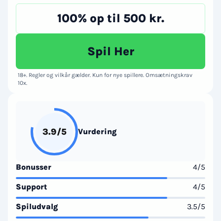
100% op til 500 kr.
Spil Her
18+. Regler og vilkår gælder. Kun for nye spillere. Omsætningskrav
10x.
3.9
/5
Vurdering
Bonusser
4/5
Support
4/5
Spiludvalg
3.5/5