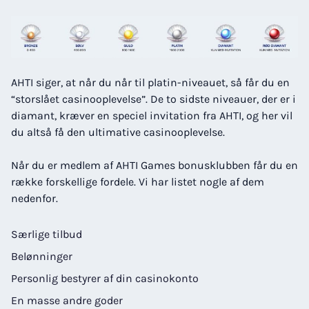
AHTI siger, at når du når til platin-niveauet, så får du en
“storslået casinooplevelse”. De to sidste niveauer, der er i
diamant, kræver en speciel invitation fra AHTI, og her vil
du altså få den ultimative casinooplevelse.
Når du er medlem af AHTI Games bonusklubben får du en
række forskellige fordele. Vi har listet nogle af dem
nedenfor.
Særlige tilbud
Belønninger
Personlig bestyrer af din casinokonto
En masse andre goder