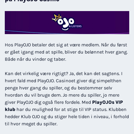
Hos PlayOJO betaler det sig at vœre medlem. Når du først
er gået igang med at spille, bliver du belønnet hver gang.
Både når du vinder og taber.
Kan det virkelig være rigtigt? Ja, det kan det sagtens. I
hvert fald med PlayOJO. Casinoet giver dig simpelthen
penge hver gang du spiller, og du bestemmer selv
hvordan du vil bruge dem. Jo mere du spiller, jo mere
giver PlayOJO dig også flere fordele. Med
PlayOJOs VIP
klub
har du mulighed for at stige til VIP status. Klubben
hedder Klub OJO og du stiger hele tiden i niveau, i forhold
til hvor meget du spiller.