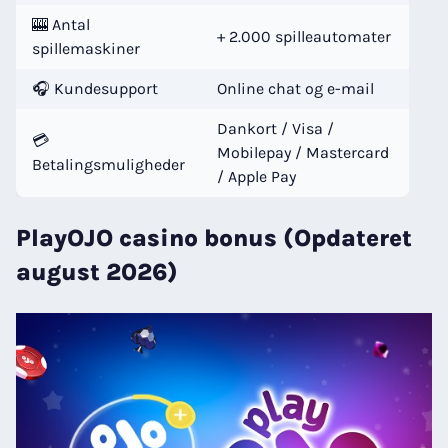
🎰 Antal
+ 2.000 spilleautomater
spillemaskiner
🎧 Kundesupport
Online chat og e-mail
Dankort / Visa /
💳
Mobilepay / Mastercard
Betalingsmuligheder
/ Apple Pay
PlayOJO casino bonus (Opdateret
august 2026)