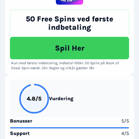
50 Free Spins ved første
indbetaling
Spil Her
Kun med første indbetaling. Indbetal 100kr. 50 Spins på Book of
Dead. Spin-værdi: 2kr. Regler og vilkår gælder. 18+
4.8
/5
Vurdering
Bonusser
5/5
Support
4/5