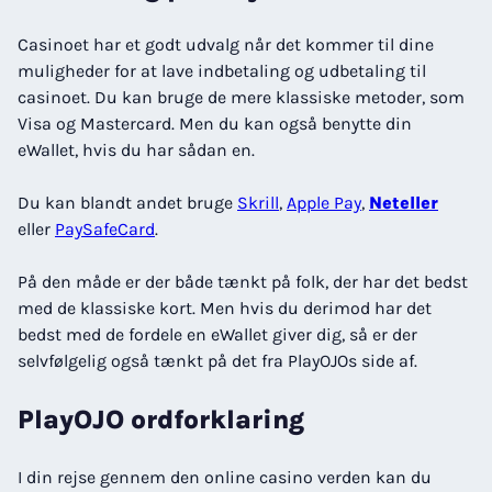
Casinoet har et godt udvalg når det kommer til dine
muligheder for at lave indbetaling og udbetaling til
casinoet. Du kan bruge de mere klassiske metoder, som
Visa og Mastercard. Men du kan også benytte din
eWallet, hvis du har sådan en.
Du kan blandt andet bruge
Skrill
,
Apple Pay
,
Neteller
eller
PaySafeCard
.
På den måde er der både tænkt på folk, der har det bedst
med de klassiske kort. Men hvis du derimod har det
bedst med de fordele en eWallet giver dig, så er der
selvfølgelig også tænkt på det fra PlayOJOs side af.
PlayOJO ordforklaring
I din rejse gennem den online casino verden kan du