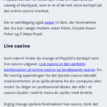
udvalg af blackjack, som er et af de helt store kortspil på
det online casino marked.
Der er selvfølgelig også
poker
til dem, der foretrækker
det. Du kan vælge imellem Joker Poker, Double Down
Poker og 2 Ways Royal.
Live casino
Som nævnt finder du mange af PlayOJO’s bordspil som
live casino udgaver.
Live casino er den perfekte
kombination af online casino og landbaseret casino
. Du
får nemlig spændingen fra det fysiske casino blandet
med komforten af at spille direkte fra din computer eller
mobil. Du følger en professionel dealer, der står i et
casino studie i realtid, mens du spiller med direkte.
Rigtig mange spillere foretrækker live casino, fordi det