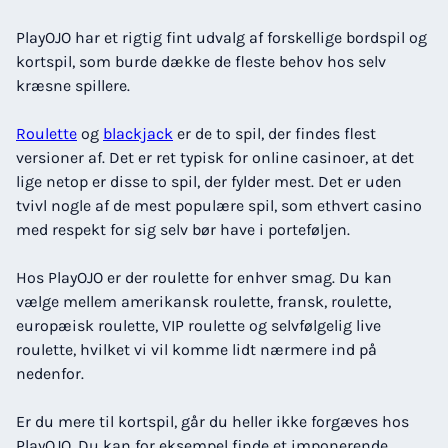
PlayOJO har et rigtig fint udvalg af forskellige bordspil og
kortspil, som burde dække de fleste behov hos selv
kræsne spillere.
Roulette
og
blackjack
er de to spil, der findes flest
versioner af. Det er ret typisk for online casinoer, at det
lige netop er disse to spil, der fylder mest. Det er uden
tvivl nogle af de mest populære spil, som ethvert casino
med respekt for sig selv bør have i porteføljen.
Hos PlayOJO er der roulette for enhver smag. Du kan
vælge mellem amerikansk roulette, fransk, roulette,
europæisk roulette, VIP roulette og selvfølgelig live
roulette, hvilket vi vil komme lidt nærmere ind på
nedenfor.
Er du mere til kortspil, går du heller ikke forgæves hos
PlayOJO. Du kan for eksempel finde et imponerende