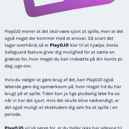
PlayOJO mener at det skal vœre sjovt at spille, men at det
også noget der kommer med et ansvar. Så snart det
tager overhånd, så er
PlayOJO
klar til at hjœlpe. Deres
Safeguard feature giver dig mulighed for at sœtte en
grœnse for, hvor meget du kan indsœtte på din konto pr.
dag, uge osv.
Hvis du vœlger at gøre brug af det, kan PlayOJO også
løbende gøre dig opmœrksom på, hvor meget tid du har
brugt på at spille. Tiden kan jo lige pludselig løbe fra os
når vi har det sjovt. Hvis det skulle blive nødvendigt, er
det også muligt at ekskludere dig selv fra at spille i en
periode.
PlayOJO
vil så sørge for, at du heller ikke har adgang til