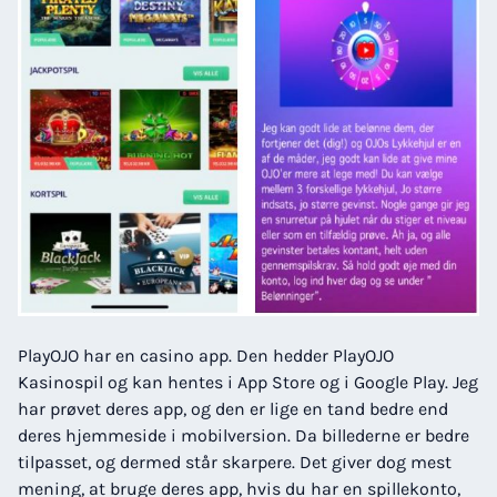
PlayOJO har en casino app. Den hedder PlayOJO
Kasinospil og kan hentes i App Store og i Google Play. Jeg
har prøvet deres app, og den er lige en tand bedre end
deres hjemmeside i mobilversion. Da billederne er bedre
tilpasset, og dermed står skarpere. Det giver dog mest
mening, at bruge deres app, hvis du har en spillekonto,