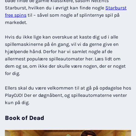
både finde de gamle klassikere, såsom NetEnts
Starburst, hvilken du i øvrigt kan finde nogle
Starburst
free spins
til – såvel som nogle af splinternye spil på
markedet.
Hvis du ikke lige kan overskue at kaste dig ud i alle
spillemaskinerne på én gang, vil vi da gerne give en
hjælpende hånd. Derfor har vi samlet nogle af de
allermest populære spilleautomater her. Læs lidt om
dem og se, om ikke der skulle være nogen, der er noget
for dig.
Ellers skal du være velkommen til at gå på opdagelse hos
PlayOJO! Der er døgnåbent, og spilleautomaterne venter
kun på dig.
Book of Dead