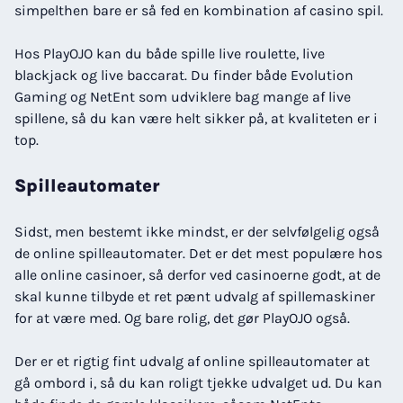
simpelthen bare er så fed en kombination af casino spil.
Hos PlayOJO kan du både spille live roulette, live
blackjack og live baccarat. Du finder både Evolution
Gaming og NetEnt som udviklere bag mange af live
spillene, så du kan være helt sikker på, at kvaliteten er i
top.
Spilleautomater
Sidst, men bestemt ikke mindst, er der selvfølgelig også
de online spilleautomater. Det er det mest populære hos
alle online casinoer, så derfor ved casinoerne godt, at de
skal kunne tilbyde et ret pænt udvalg af spillemaskiner
for at være med. Og bare rolig, det gør PlayOJO også.
Der er et rigtig fint udvalg af online spilleautomater at
gå ombord i, så du kan roligt tjekke udvalget ud. Du kan