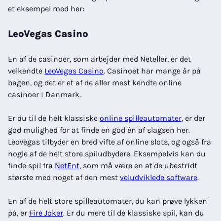
et eksempel med her:
LeoVegas Casino
En af de casinoer, som arbejder med Neteller, er det
velkendte
LeoVegas Casino
. Casinoet har mange år på
bagen, og det er et af de aller mest kendte online
casinoer i Danmark.
Er du til de helt klassiske
online spilleautomater
, er der
god mulighed for at finde en god én af slagsen her.
LeoVegas tilbyder en bred vifte af online slots, og også fra
nogle af de helt store spiludbydere. Eksempelvis kan du
finde spil fra
NetEnt
, som må være en af de ubestridt
største med noget af den mest
veludviklede software
.
En af de helt store spilleautomater, du kan prøve lykken
på, er
Fire Joker
. Er du mere til de klassiske spil, kan du