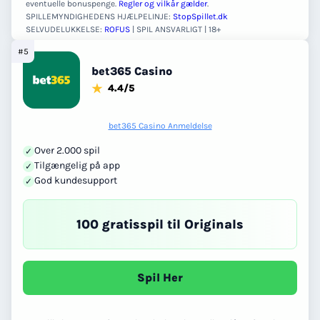
eventuelle bonuspenge.
Regler og vilkår gælder
.
SPILLEMYNDIGHEDENS HJÆLPELINJE:
StopSpillet.dk
SELVUDELUKKELSE:
ROFUS
| SPIL ANSVARLIGT | 18+
#5
bet365 Casino
4.4/5
bet365 Casino Anmeldelse
Over 2.000 spil
Tilgængelig på app
God kundesupport
100 gratisspil til Originals
Spil Her