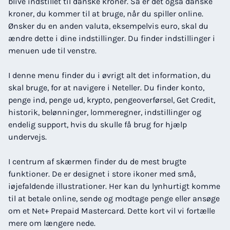
blive indstillet til danske kroner. Så er det også danske
kroner, du kommer til at bruge, når du spiller online.
Ønsker du en anden valuta, eksempelvis euro, skal du
ændre dette i dine indstillinger. Du finder indstillinger i
menuen ude til venstre.
I denne menu finder du i øvrigt alt det information, du
skal bruge, for at navigere i Neteller. Du finder konto,
penge ind, penge ud, krypto, pengeoverførsel, Get Credit,
historik, belønninger, lommeregner, indstillinger og
endelig support, hvis du skulle få brug for hjælp
undervejs.
I centrum af skærmen finder du de mest brugte
funktioner. De er designet i store ikoner med små,
iøjefaldende illustrationer. Her kan du lynhurtigt komme
til at betale online, sende og modtage penge eller ansøge
om et Net+ Prepaid Mastercard. Dette kort vil vi fortælle
mere om længere nede.