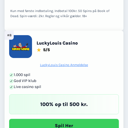
Kun med første indbetaling. Indbetal 100kr. 50 Spins på Book of
Dead. Spin-værdi: 2kr. Regler og vilkår gælder. 18+
#8
LuckyLouis Casino
5/5
LuckyLouis Casino Anmeldelse
1.000 spil
God VIP klub
Live casino spil
100% op til 500 kr.
Spil Her