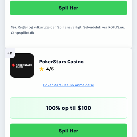
Spil Her
18+. Regler og vilkår gælder. Spil ansvarligt. Selvudeluk via ROFUS.nu.
Stopspillet.dk
#11
PokerStars Casino
4/5
PokerStars Casino Anmeldelse
100% op til $100
Spil Her