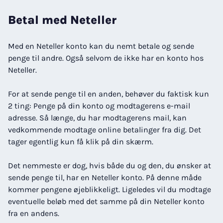
Betal med Neteller
Med en Neteller konto kan du nemt betale og sende
penge til andre. Også selvom de ikke har en konto hos
Neteller.
For at sende penge til en anden, behøver du faktisk kun
2 ting: Penge på din konto og modtagerens e-mail
adresse. Så længe, du har modtagerens mail, kan
vedkommende modtage online betalinger fra dig. Det
tager egentlig kun få klik på din skærm.
Det nemmeste er dog, hvis både du og den, du ønsker at
sende penge til, har en Neteller konto. På denne måde
kommer pengene øjeblikkeligt. Ligeledes vil du modtage
eventuelle beløb med det samme på din Neteller konto
fra en andens.