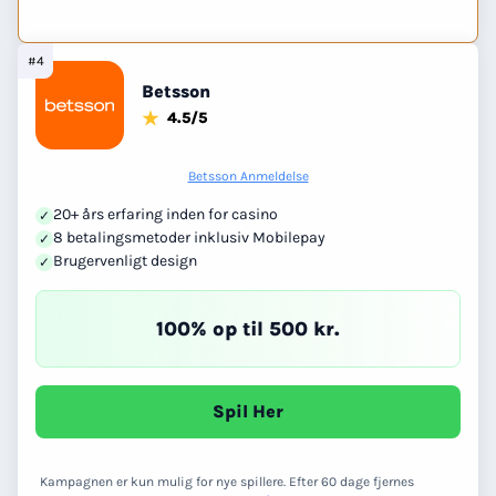
#4
Betsson
4.5/5
Betsson Anmeldelse
20+ års erfaring inden for casino
8 betalingsmetoder inklusiv Mobilepay
Brugervenligt design
100% op til 500 kr.
Spil Her
Kampagnen er kun mulig for nye spillere. Efter 60 dage fjernes