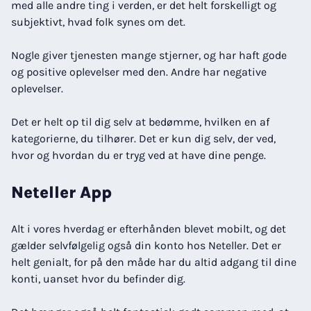
med alle andre ting i verden, er det helt forskelligt og
subjektivt, hvad folk synes om det.
Nogle giver tjenesten mange stjerner, og har haft gode
og positive oplevelser med den. Andre har negative
oplevelser.
Det er helt op til dig selv at bedømme, hvilken en af
kategorierne, du tilhører. Det er kun dig selv, der ved,
hvor og hvordan du er tryg ved at have dine penge.
Neteller App
Alt i vores hverdag er efterhånden blevet mobilt, og det
gælder selvfølgelig også din konto hos Neteller. Det er
helt genialt, for på den måde har du altid adgang til dine
konti, uanset hvor du befinder dig.