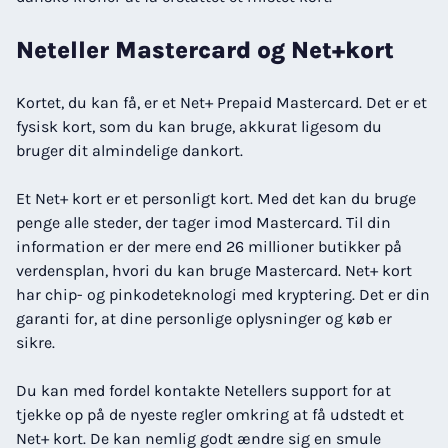
Neteller Mastercard og Net+kort
Kortet, du kan få, er et Net+ Prepaid Mastercard. Det er et
fysisk kort, som du kan bruge, akkurat ligesom du
bruger dit almindelige dankort.
Et Net+ kort er et personligt kort. Med det kan du bruge
penge alle steder, der tager imod Mastercard. Til din
information er der mere end 26 millioner butikker på
verdensplan, hvori du kan bruge Mastercard. Net+ kort
har chip- og pinkodeteknologi med kryptering. Det er din
garanti for, at dine personlige oplysninger og køb er
sikre.
Du kan med fordel kontakte Netellers support for at
tjekke op på de nyeste regler omkring at få udstedt et
Net+ kort. De kan nemlig godt ændre sig en smule