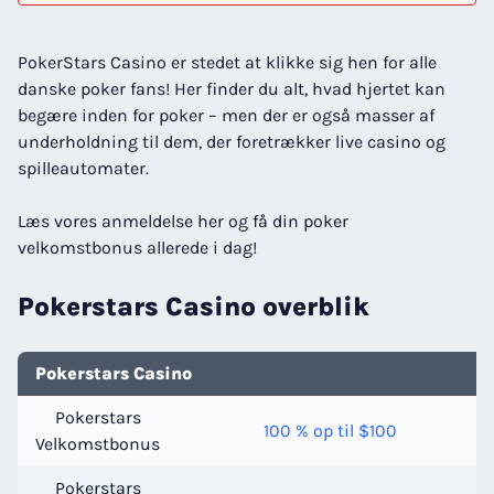
PokerStars Casino er stedet at klikke sig hen for alle
danske poker fans! Her finder du alt, hvad hjertet kan
begære inden for poker – men der er også masser af
underholdning til dem, der foretrækker live casino og
spilleautomater.
Læs vores anmeldelse her og få din poker
velkomstbonus allerede i dag!
Pokerstars Casino overblik
Pokerstars Casino
Pokerstars
100 % op til $100
Velkomstbonus
Pokerstars