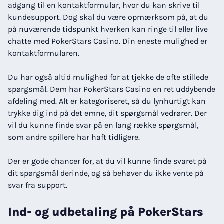
adgang til en kontaktformular, hvor du kan skrive til
kundesupport. Dog skal du være opmærksom på, at du
på nuværende tidspunkt hverken kan ringe til eller live
chatte med PokerStars Casino. Din eneste mulighed er
kontaktformularen.
Du har også altid mulighed for at tjekke de ofte stillede
spørgsmål. Dem har PokerStars Casino en ret uddybende
afdeling med. Alt er kategoriseret, så du lynhurtigt kan
trykke dig ind på det emne, dit spørgsmål vedrører. Der
vil du kunne finde svar på en lang række spørgsmål,
som andre spillere har haft tidligere.
Der er gode chancer for, at du vil kunne finde svaret på
dit spørgsmål derinde, og så behøver du ikke vente på
svar fra support.
Ind- og udbetaling på PokerStars