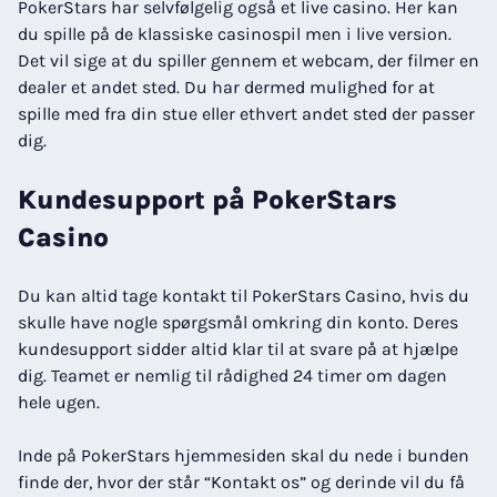
PokerStars har selvfølgelig også et live casino. Her kan
du spille på de klassiske casinospil men i live version.
Det vil sige at du spiller gennem et webcam, der filmer en
dealer et andet sted. Du har dermed mulighed for at
spille med fra din stue eller ethvert andet sted der passer
dig.
Kundesupport på PokerStars
Casino
Du kan altid tage kontakt til PokerStars Casino, hvis du
skulle have nogle spørgsmål omkring din konto. Deres
kundesupport sidder altid klar til at svare på at hjælpe
dig. Teamet er nemlig til rådighed 24 timer om dagen
hele ugen.
Inde på PokerStars hjemmesiden skal du nede i bunden
finde der, hvor der står “Kontakt os” og derinde vil du få