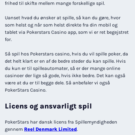
frihed til skifte mellem mange forskellige spil.
Uanset hvad du ønsker at spille, så kan du gøre, hvor
som helst og når som helst direkte fra din mobil og
tablet via Pokerstars Casino app, som vi er ret begejstret
for.
Så spil hos Pokerstars casino, hvis du vil spille poker, da
det helt klart er en af de bedre steder du kan spille. Hvis
du kun er til spilleautomater, så er der mange online
casinoer der lige så gode, hvis ikke bedre. Det kan også
være at du er til begge dele. Så anbefaler vi også
PokerStars Casino.
Licens og ansvarligt spil
PokerStars har dansk licens fra Spillemyndigheden
gennem
Reel Denmark Limited
.