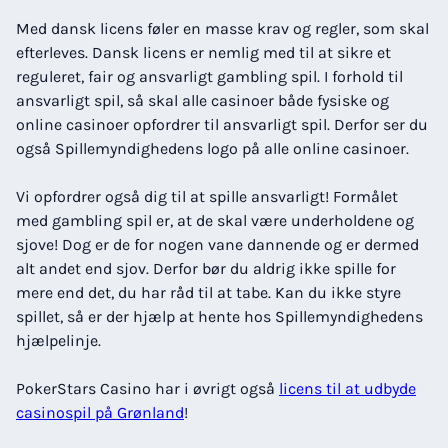
Med dansk licens føler en masse krav og regler, som skal
efterleves. Dansk licens er nemlig med til at sikre et
reguleret, fair og ansvarligt gambling spil. I forhold til
ansvarligt spil, så skal alle casinoer både fysiske og
online casinoer opfordrer til ansvarligt spil. Derfor ser du
også Spillemyndighedens logo på alle online casinoer.
Vi opfordrer også dig til at spille ansvarligt! Formålet
med gambling spil er, at de skal være underholdene og
sjove! Dog er de for nogen vane dannende og er dermed
alt andet end sjov. Derfor bør du aldrig ikke spille for
mere end det, du har råd til at tabe. Kan du ikke styre
spillet, så er der hjælp at hente hos Spillemyndighedens
hjælpelinje.
PokerStars Casino har i øvrigt også
licens til at udbyde
casinospil på Grønland
!