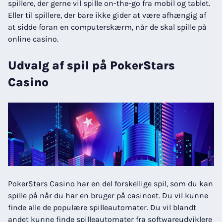
spillere, der gerne vil spille on-the-go fra mobil og tablet.
Eller til spillere, der bare ikke gider at være afhængig af
at sidde foran en computerskærm, når de skal spille på
online casino.
Udvalg af spil på PokerStars
Casino
PokerStars Casino har en del forskellige spil, som du kan
spille på når du har en bruger på casinoet. Du vil kunne
finde alle de populære spilleautomater. Du vil blandt
andet kunne finde spilleautomater fra softwareudviklere