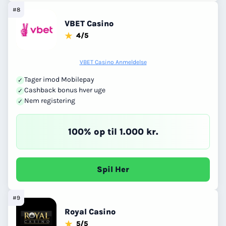
SPIL ANSVARLIGT | STOPSPILLET.DK | ROFUS.NU
#8
VBET Casino
4/5
VBET Casino Anmeldelse
Tager imod Mobilepay
Cashback bonus hver uge
Nem registering
100% op til 1.000 kr.
Spil Her
#9
Royal Casino
5/5