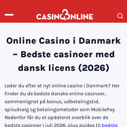
Online Casino i Danmark
– Bedste casinoer med
dansk licens (2026)
Leder du efter et nyt online casino i Danmark? Her
finder du de bedste danske online casinoer,
sammenlignet på bonus, udbetalingstid,
spiludvalg og betalingsmetoder som MobilePay.
Nedenfor får du et opdateret overblik over de
bedste casinoer i juli 2026, plus guides til
bedste