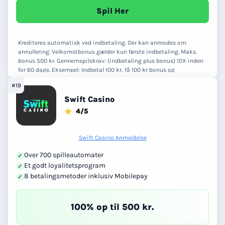
Spil Her
Krediteres automatisk ved indbetaling. Der kan anmodes om
annullering. Velkomstbonus gælder kun første indbetaling. Maks.
bonus 500 kr. Gennemspilskrav: (indbetaling plus bonus) 10X inden
for 60 dage. Eksempel: Indbetal 100 kr, få 100 kr bonus og
gennemspil 2,000 kr. Kun spilleautomater bidrager. Max. indsats er
#19
50 kr. Evt. gevinster ved spil over max. indsats fjernes. Vilkår og
betingelser. 18+ | StopSpillet.dk +45 70 22 28 25 | Udeluk dig via
Swift Casino
ROFUS | Ansvarligt Spil
4/5
Swift Casino Anmeldelse
Over 700 spilleautomater
Et godt loyalitetsprogram
8 betalingsmetoder inklusiv Mobilepay
100% op til 500 kr.