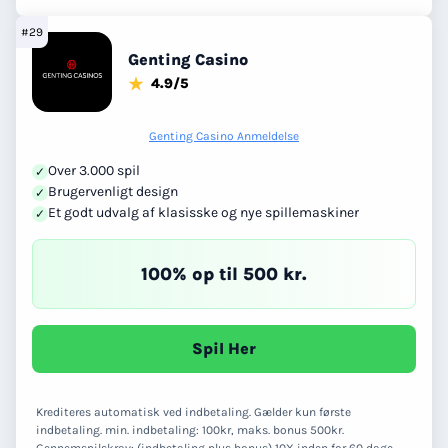
#29
Genting Casino
4.9/5
Genting Casino Anmeldelse
Over 3.000 spil
Brugervenligt design
Et godt udvalg af klasisske og nye spillemaskiner
100% op til 500 kr.
Spil Her
Krediteres automatisk ved indbetaling. Gælder kun første
indbetaling. min. indbetaling: 100kr, maks. bonus 500kr.