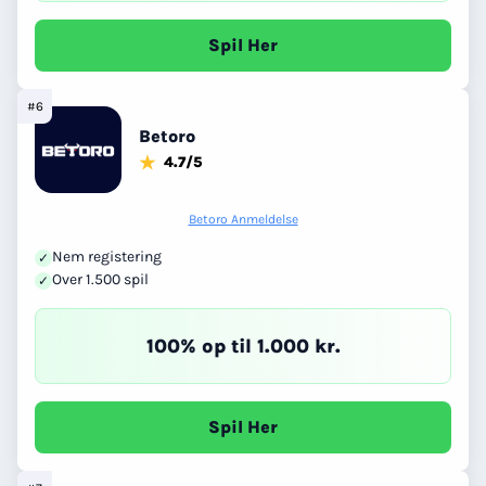
Spil Her
#6
Betoro
4.7/5
Betoro Anmeldelse
Nem registering
Over 1.500 spil
100% op til 1.000 kr.
Spil Her