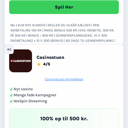
Spil Her
18+ | KUN NYE KUNDER | REGLER OG VILKÅR GÆLDER | MIN.
INDBETALING 100 KR | MAKS. BONUS 500 KR | EKS. INDBETAL 300 KR,
FÅ 300 KR I BONUS = 600 KR | GENNEMSPILNINGSEKS.: 10 X 300
(INDBETALING) + 10 X 300 (BONUS) | 60 DAGE TIL GENNEMSPILNING |
SPIL ANSVARLIGT | STOPSPILLET.DK | ROFUS.NU
#5
Casinostuen
4/5
Casinostuen Anmeldelse
Nyt casino
Mange fede kampagner
WeSpin Streaming
100% op til 500 kr.