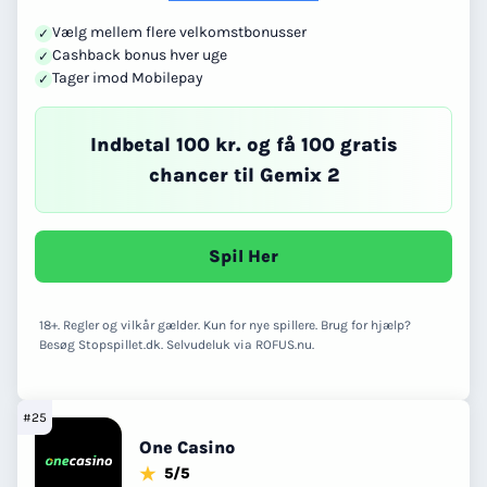
Vælg mellem flere velkomstbonusser
Cashback bonus hver uge
Tager imod Mobilepay
Indbetal 100 kr. og få 100 gratis
chancer til Gemix 2
Spil Her
18+. Regler og vilkår gælder. Kun for nye spillere. Brug for hjælp?
Besøg Stopspillet.dk. Selvudeluk via ROFUS.nu.
#25
One Casino
5/5