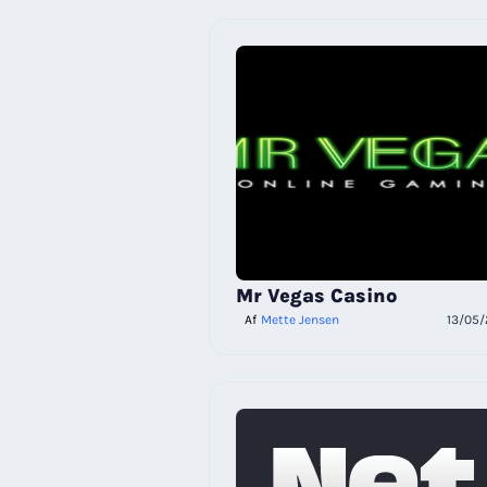
Mr Vegas Casino
Af
Mette Jensen
13/05/