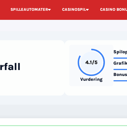
SPILLEAUTOMATER
CASINOSPIL
CASINO BON
Spilo
4.1
/5
Grafi
fall
Bonus
Vurdering