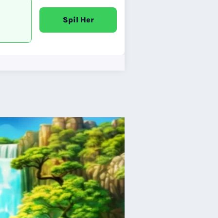
Spil Her