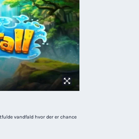
fulde vandfald hvor der er chance