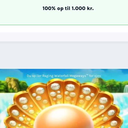
100% op til 1.000 kr.
Du spiller Raging Waterfall Megaways™ for sjov.