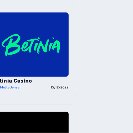
tinia Casino
Mette Jensen
15/12/2022