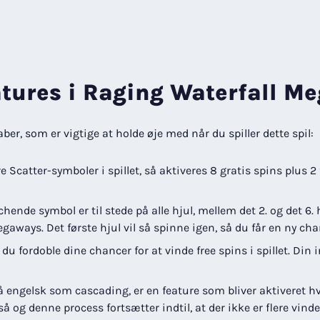
atures i Raging Waterfall M
er, som er vigtige at holde øje med når du spiller dette spil:
ere Scatter-symboler i spillet, så aktiveres 8 gratis spins plus 2
chende symbol er til stede på alle hjul, mellem det 2. og det 6. h
gaways. Det første hjul vil så spinne igen, så du får en ny cha
u fordoble dine chancer for at vinde free spins i spillet. Di
å engelsk som cascading, er en feature som bliver aktiveret
 og denne process fortsætter indtil, at der ikke er flere vin