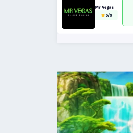
Mr Vegas
5/
5