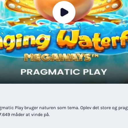
matic Play bruger naturen som tema. Oplev det store og pragt
17.649 måder at vinde på.