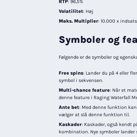
RTP
: 96,5%
Volatilitet
: Høj
Maks. Multiplier
: 10.000 x indsats
Symboler og fe
Følgende er de symboler og egenskab
Free spins
: Lander du på 4 eller fl
symbol i sekvensen.
Multi-chance feature
: Når et mat
denne feature i Raging Waterfall Me
Ante bet
: Med denne funktion kan d
vælger at slå denne funktion til.
Kaskader
: Kaskader, også kendt p
kombination. Nye symboler lander så