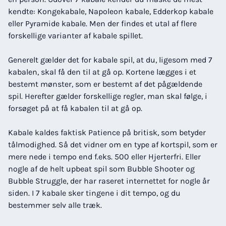
kendte: Kongekabale, Napoleon kabale, Edderkop kabale
eller Pyramide kabale. Men der findes et utal af flere
forskellige varianter af kabale spillet.
Generelt gælder det for kabale spil, at du, ligesom med 7
kabalen, skal få den til at gå op. Kortene lægges i et
bestemt mønster, som er bestemt af det pågældende
spil. Herefter gælder forskellige regler, man skal følge, i
forsøget på at få kabalen til at gå op.
Kabale kaldes faktisk Patience på britisk, som betyder
tålmodighed. Så det vidner om en type af kortspil, som er
mere nede i tempo end f.eks. 500 eller Hjerterfri. Eller
nogle af de helt upbeat spil som Bubble Shooter og
Bubble Struggle, der har raseret internettet for nogle år
siden. I 7 kabale sker tingene i dit tempo, og du
bestemmer selv alle træk.