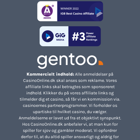
Kommercielt indhold:
Alle anmeldelser på
CasinoOnline.dk skal anses som reklame. Vores
affiliate links skal betragtes som sponsoreret
indhold. Klikker du på vores affiliate links og
tilmelder dig et casino, så får vi en kommission via.
casinoernes partnerprogrammer. Vi forholder os
upartiske til hvilket casino, du vælger.
Anmeldelserne er lavet ud fra et objektivt synspunkt.
Hos CasinoOnline.dk anbefaler vi, at man kun for
spiller for sjov og gambler moderat. Vi opfordrer
derfor til, at du altid spiller ansvarligt og aldrig for