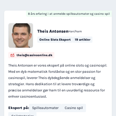
8 års erfaring i at anmelde spilleautomater og casino spil
Theis Antonsen
Han/ham
Online Slots Ekspert
19 artikler
theis@casinoonline.dk
Theis Antonsen er vores ekspert på online slots og casinospil.
Med en dyb matematisk forståelse og en stor passion for
casinospil, leverer Theis dybdegående anmeldelser og
strategier. Hans dedikation til at levere troværdige og
præcise anmeldelser gør ham til en uvurderlig ressource for
enhver casinoentusiast.
Ekspert på:
Spilleautomater
Casino spil