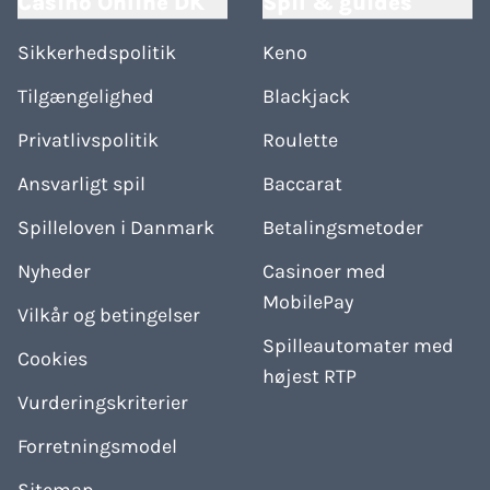
Casino Online DK
Spil & guides
Sikkerhedspolitik
Keno
Tilgængelighed
Blackjack
Privatlivspolitik
Roulette
Ansvarligt spil
Baccarat
Spilleloven i Danmark
Betalingsmetoder
Nyheder
Casinoer med
MobilePay
Vilkår og betingelser
Spilleautomater med
Cookies
højest RTP
Vurderingskriterier
Forretningsmodel