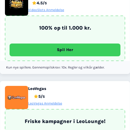
4.5/
5
VideoSlots Anmeldelse
100% op til 1.000 kr.
Spil Her
Kun nye spillere. Gennemspilskrav: 10x. Regler og vilkår gælder.
LeoVegas
5/
5
LeoVegas Anmeldelse
Friske kampagner i LeoLounge!