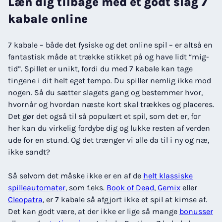
Læn dig tilbage med et godt slag 7
kabale online
7 kabale – både det fysiske og det online spil – er altså en
fantastisk måde at trække stikket på og have lidt “mig-
tid”. Spillet er unikt, fordi du med 7 kabale kan tage
tingene i dit helt eget tempo. Du spiller nemlig ikke mod
nogen. Så du sætter slagets gang og bestemmer hvor,
hvornår og hvordan næste kort skal trækkes og placeres.
Det gør det også til så populært et spil, som det er, for
her kan du virkelig fordybe dig og lukke resten af verden
ude for en stund. Og det trænger vi alle da til i ny og næ,
ikke sandt?
Så selvom det måske ikke er en af de
helt klassiske
spilleautomater
, som f.eks.
Book of Dead
,
Gemix
eller
Cleopatra
, er 7 kabale så afgjort ikke et spil at kimse af.
Det kan godt være, at der ikke er lige så mange
bonusser