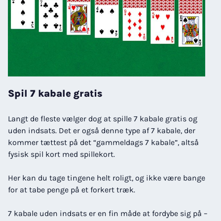
Spil 7 kabale gratis
Langt de fleste vælger dog at spille 7 kabale gratis og
uden indsats. Det er også denne type af 7 kabale, der
kommer tættest på det “gammeldags 7 kabale”, altså
fysisk spil kort med spillekort.
Her kan du tage tingene helt roligt, og ikke være bange
for at tabe penge på et forkert træk.
7 kabale uden indsats er en fin måde at fordybe sig på –