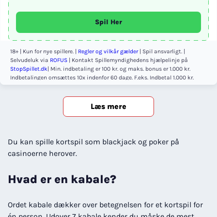
Spil Her
18+ | Kun for nye spillere. |
Regler og vilkår gælder
| Spil ansvarligt. |
Selvudeluk via
ROFUS
| Kontakt Spillemyndighedens hjælpelinje på
StopSpillet.dk
| Min. indbetaling er 100 kr. og maks. bonus er 1.000 kr.
Indbetalingen omsættes 10x indenfor 60 dage. F.eks. Indbetal 1.000 kr.
og omsæt for 10.000 kr. og modtag 1.000 kr. Kun spilleautomater kan
bruges til omsætning. Aktiveres ved indbetaling under “mine tilbud”
indenfor 30 dage efter oprettelse.
Læs mere
Du kan spille kortspil som blackjack og poker på
casinoerne herover.
Hvad er en kabale?
Ordet kabale dækker over betegnelsen for et kortspil for
én person. Udover 7 kabale kender du måske de mest