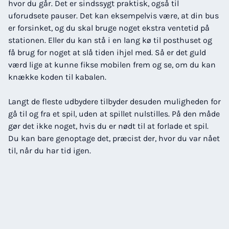
hvor du går. Det er sindssygt praktisk, også til
uforudsete pauser. Det kan eksempelvis være, at din bus
er forsinket, og du skal bruge noget ekstra ventetid på
stationen. Eller du kan stå i en lang kø til posthuset og
få brug for noget at slå tiden ihjel med. Så er det guld
værd lige at kunne fikse mobilen frem og se, om du kan
knække koden til kabalen.
Langt de fleste udbydere tilbyder desuden muligheden for
gå til og fra et spil, uden at spillet nulstilles. På den måde
gør det ikke noget, hvis du er nødt til at forlade et spil.
Du kan bare genoptage det, præcist der, hvor du var nået
til, når du har tid igen.