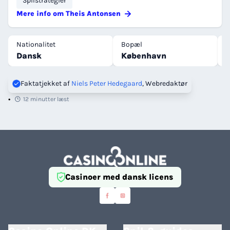
Spilstrategier
Mere info om
Theis Antonsen
Nationalitet
Bopæl
U
Dansk
København
Faktatjekket af
Niels Peter Hedegaard
, Webredaktør
•
12 minutter læst
Casinoer med dansk licens