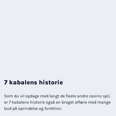
7 kabalens historie
Som du vil opdage med langt de fleste andre casino spil,
er 7 kabalens historie også en broget affære med mange
bud på oprindelse og funktion.