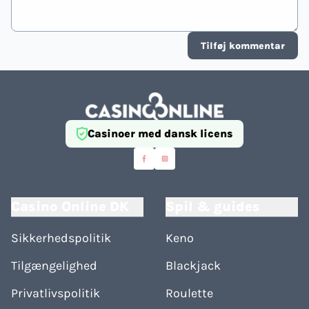
Tilføj kommentar
Casinoer med dansk licens
Casino Online DK
Spil & guides
Sikkerhedspolitik
Keno
Tilgængelighed
Blackjack
Privatlivspolitik
Roulette