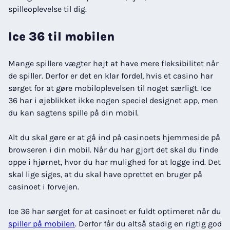
spilleoplevelse til dig.
Ice 36 til mobilen
Mange spillere vægter højt at have mere fleksibilitet når
de spiller. Derfor er det en klar fordel, hvis et casino har
sørget for at gøre mobiloplevelsen til noget særligt. Ice
36 har i øjeblikket ikke nogen speciel designet app, men
du kan sagtens spille på din mobil.
Alt du skal gøre er at gå ind på casinoets hjemmeside på
browseren i din mobil. Når du har gjort det skal du finde
oppe i hjørnet, hvor du har mulighed for at logge ind. Det
skal lige siges, at du skal have oprettet en bruger på
casinoet i forvejen.
Ice 36 har sørget for at casinoet er fuldt optimeret når du
spiller på mobilen
. Derfor får du altså stadig en rigtig god