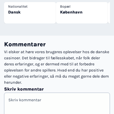
Nationalitet
Bopæl
U
Dansk
København
Kommentarer
Vi elsker at høre vores brugeres oplevelser hos de danske
casinoer. Det bidrager til fællesskabet, når folk deler
deres erfaringer, og er dermed med til at forbedre
oplevelsen for andre spillere. Hvad end du har positive
eller negative erfaringer, så må du meget gerne dele dem
herunder.
Skriv kommentar