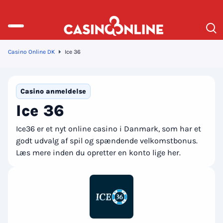
Casino Online DK
Ice 36
Casino anmeldelse
Ice 36
Ice36 er et nyt online casino i Danmark, som har et
godt udvalg af spil og spændende velkomstbonus.
Læs mere inden du opretter en konto lige her.