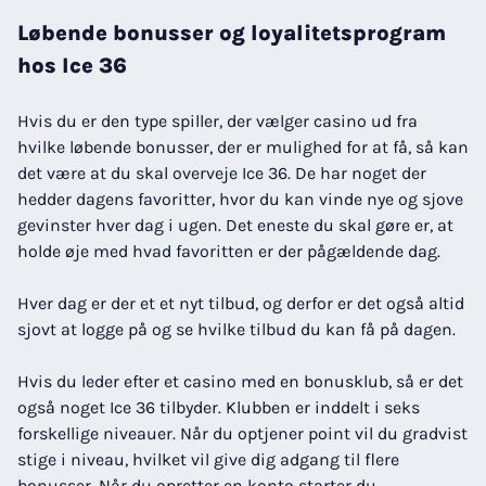
Løbende bonusser og loyalitetsprogram
hos Ice 36
Hvis du er den type spiller, der vælger casino ud fra
hvilke løbende bonusser, der er mulighed for at få, så kan
det være at du skal overveje Ice 36. De har noget der
hedder dagens favoritter, hvor du kan vinde nye og sjove
gevinster hver dag i ugen. Det eneste du skal gøre er, at
holde øje med hvad favoritten er der pågældende dag.
Hver dag er der et et nyt tilbud, og derfor er det også altid
sjovt at logge på og se hvilke tilbud du kan få på dagen.
Hvis du leder efter et casino med en bonusklub, så er det
også noget Ice 36 tilbyder. Klubben er inddelt i seks
forskellige niveauer. Når du optjener point vil du gradvist
stige i niveau, hvilket vil give dig adgang til flere
bonusser. Når du opretter en konto starter du