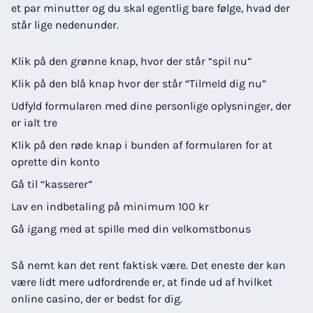
et par minutter og du skal egentlig bare følge, hvad der
står lige nedenunder.
Klik på den grønne knap, hvor der står “spil nu”
Klik på den blå knap hvor der står “Tilmeld dig nu”
Udfyld formularen med dine personlige oplysninger, der
er ialt tre
Klik på den røde knap i bunden af formularen for at
oprette din konto
Gå til “kasserer”
Lav en indbetaling på minimum 100 kr
Gå igang med at spille med din velkomstbonus
Så nemt kan det rent faktisk være. Det eneste der kan
være lidt mere udfordrende er, at finde ud af hvilket
online casino, der er bedst for dig.