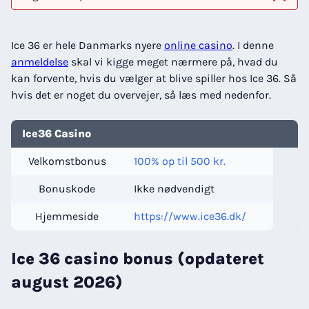
Ice 36 er hele Danmarks nyere
online casino
. I denne
anmeldelse
skal vi kigge meget nærmere på, hvad du
kan forvente, hvis du vælger at blive spiller hos Ice 36. Så
hvis det er noget du overvejer, så læs med nedenfor.
Ice36 Casino
Velkomstbonus
100% op til 500 kr.
Bonuskode
Ikke nødvendigt
Hjemmeside
https://www.ice36.dk/
Ice 36 casino bonus (opdateret
august 2026)