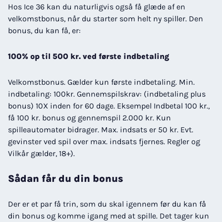
Hos Ice 36 kan du naturligvis også få glæde af en
velkomstbonus, når du starter som helt ny spiller. Den
bonus, du kan få, er:
100% op til 500 kr. ved første indbetaling
Velkomstbonus. Gælder kun første indbetaling. Min.
indbetaling: 100kr. Gennemspilskrav: (indbetaling plus
bonus) 10X inden for 60 dage. Eksempel Indbetal 100 kr.,
få 100 kr. bonus og gennemspil 2.000 kr. Kun
spilleautomater bidrager. Max. indsats er 50 kr. Evt.
gevinster ved spil over max. indsats fjernes. Regler og
Vilkår gælder, 18+).
Sådan får du din bonus
Der er et par få trin, som du skal igennem før du kan få
din bonus og komme igang med at spille. Det tager kun