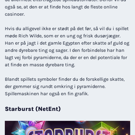
også se, at den er at finde hos langt de fleste online
casinoer.
Hvis du alligevel ikke er stødt på det før, så vil du i spillet
møde Rich Wilde, som er en ung og frisk dusørjæger.
Han er på jagt i det gamle Egypten efter skatte af guld og
andre dyrebare ting og sager. I den forbindelse har han
lagt vej forbi pyramiderne, da der er en del potentiale for
at finde en masse dyrebare ting.
Blandt spillets symboler finder du de forskellige skatte,
der gemmer sig rundt omkring i pyramiderne.
Spillemaskinen har også en fin grafik.
Starburst (NetEnt)