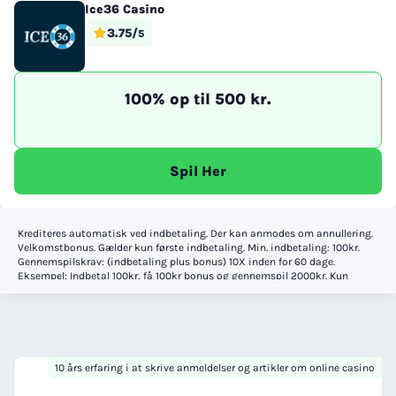
Ice36 Casino
3.75/
5
100% op til 500 kr.
Spil Her
Krediteres automatisk ved indbetaling. Der kan anmodes om annullering.
Velkomstbonus. Gælder kun første indbetaling. Min. indbetaling: 100kr.
Gennemspilskrav: (indbetaling plus bonus) 10X inden for 60 dage.
Eksempel: Indbetal 100kr, få 100kr bonus og gennemspil 2000kr. Kun
spilleautomater bidrager. Max. indsats er 500kr. Evt. gevinster ved spil
over max. indsats fjernes.
10 års erfaring i at skrive anmeldelser og artikler om online casino