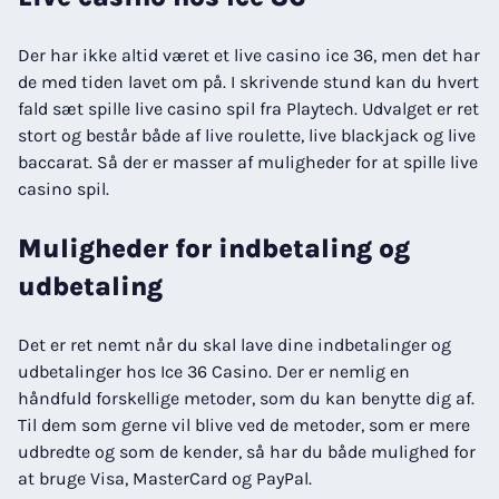
Der har ikke altid været et live casino ice 36, men det har
de med tiden lavet om på. I skrivende stund kan du hvert
fald sæt spille live casino spil fra Playtech. Udvalget er ret
stort og består både af live roulette, live blackjack og live
baccarat. Så der er masser af muligheder for at spille live
casino spil.
Muligheder for indbetaling og
udbetaling
Det er ret nemt når du skal lave dine indbetalinger og
udbetalinger hos Ice 36 Casino. Der er nemlig en
håndfuld forskellige metoder, som du kan benytte dig af.
Til dem som gerne vil blive ved de metoder, som er mere
udbredte og som de kender, så har du både mulighed for
at bruge Visa, MasterCard og PayPal.