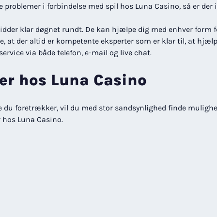
 problemer i forbindelse med spil hos Luna Casino, så er der i
idder klar døgnet rundt. De kan hjælpe dig med enhver form f
de, at der altid er kompetente eksperter som er klar til, at hj
vice via både telefon, e-mail og live chat.
er hos Luna Casino
du foretrækker, vil du med stor sandsynlighed finde mulighed
r hos Luna Casino.