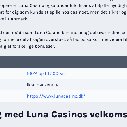
opererer Luna Casino også under fuld licens af Spillemyndigh
t for dig som kunde at spille hos casinoet, men det sikrer også
ove i Danmark.
d den måde som Luna Casino behandler og opbevarer dine pers
og formelle del af sagen overstået, så lad os så komme videre t
alg af forskellige bonusser.
100% op til 500 kr.
Ikke nødvendigt
https://www.lunacasino.dk/
g med Luna Casinos velkom