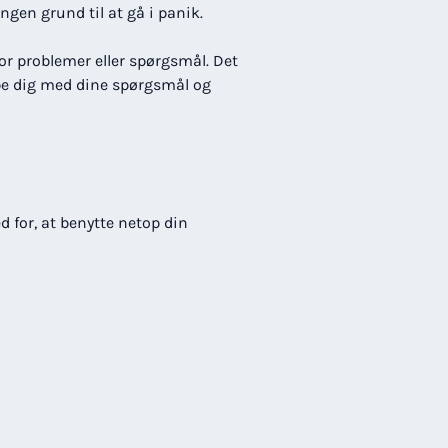
ngen grund til at gå i panik.
or problemer eller spørgsmål. Det
ælpe dig med dine spørgsmål og
 for, at benytte netop din