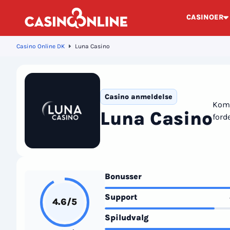
CASINOER
Casino Online DK
Luna Casino
Casino anmeldelse
Kom 
Luna Casino
ford
Bonusser
Support
4.6
/5
Spiludvalg