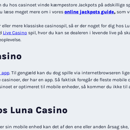
kan du hos casinoet vinde kæmpestore Jackpots på adskillige 
 du læse meget mere om i vores
online jackpots guide
,
som vi
 eller mere klassiske casinospil, så er der noget for dig hos
ed
Live Casino
spil, hvor du kan se dealeren i levende live på sk
eoplevelse.
asino
 app
. Til gengæld kan du dog spille via internetbrowseren lig
ne casinoer, der har en app. Så faktisk foregår de fleste mobil
sinoet er optimeret til mobile enheder, så kommer du ikke ti
os Luna Casino
er sin mobile enhed kan det af den ene eller anden årsag ske,