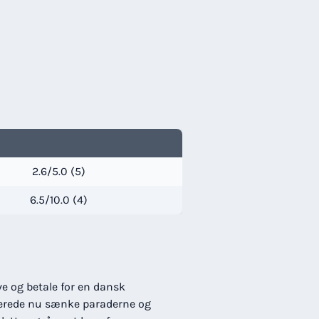
2.6/5.0 (5)
6.5/10.0 (4)
ve og betale for en dansk
allerede nu sænke paraderne og