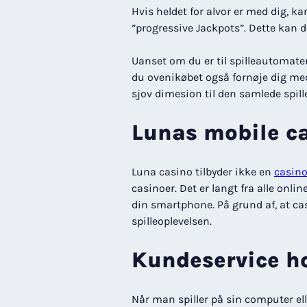
Hvis heldet for alvor er med dig, 
”progressive Jackpots”. Dette kan
Uanset om du er til spilleautomater
du ovenikøbet også fornøje dig m
sjov dimesion til den samlede spill
Lunas mobile c
Luna casino tilbyder ikke en
casino
casinoer. Det er langt fra alle onli
din smartphone. På grund af, at ca
spilleoplevelsen.
Kundeservice h
Når man spiller på sin computer ell