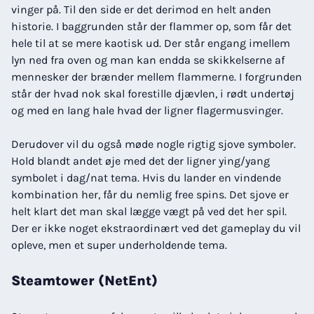
vinger på. Til den side er det derimod en helt anden
historie. I baggrunden står der flammer op, som får det
hele til at se mere kaotisk ud. Der står engang imellem
lyn ned fra oven og man kan endda se skikkelserne af
mennesker der brænder mellem flammerne. I forgrunden
står der hvad nok skal forestille djævlen, i rødt undertøj
og med en lang hale hvad der ligner flagermusvinger.
Derudover vil du også møde nogle rigtig sjove symboler.
Hold blandt andet øje med det der ligner ying/yang
symbolet i dag/nat tema. Hvis du lander en vindende
kombination her, får du nemlig free spins. Det sjove er
helt klart det man skal lægge vægt på ved det her spil.
Der er ikke noget ekstraordinært ved det gameplay du vil
opleve, men et super underholdende tema.
Steamtower (NetEnt)