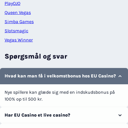
PlayOJO
Queen Vegas
Simba Games
Slotsmagic
Vegas Winner
Spørgsmål og svar
Hvad kan man få i velkomstbonus hos EU Casino?
Nye spillere kan glæde sig med en indskudsbonus på
100% op til 500 kr.
Har EU Casino et live casino?