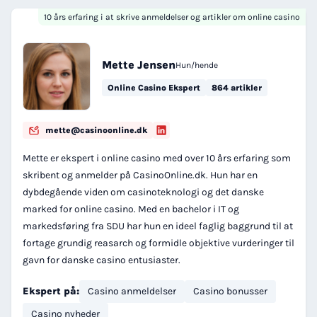
10 års erfaring i at skrive anmeldelser og artikler om online casino
Mette Jensen
Hun/hende
Online Casino Ekspert
864 artikler
mette@casinoonline.dk
Mette er ekspert i online casino med over 10 års erfaring som
skribent og anmelder på CasinoOnline.dk. Hun har en
dybdegående viden om casinoteknologi og det danske
marked for online casino. Med en bachelor i IT og
markedsføring fra SDU har hun en ideel faglig baggrund til at
fortage grundig reasarch og formidle objektive vurderinger til
gavn for danske casino entusiaster.
Ekspert på:
Casino anmeldelser
Casino bonusser
Casino nyheder