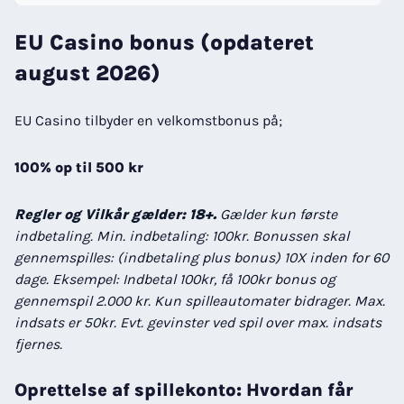
EU Casino bonus (opdateret
august 2026)
EU Casino tilbyder en velkomstbonus på;
100% op til 500 kr
Regler og Vilkår gælder: 18+.
Gælder kun første
indbetaling. Min. indbetaling: 100kr. Bonussen skal
gennemspilles: (indbetaling plus bonus) 10X inden for 60
dage. Eksempel: Indbetal 100kr, få 100kr bonus og
gennemspil 2.000 kr. Kun spilleautomater bidrager. Max.
indsats er 50kr. Evt. gevinster ved spil over max. indsats
fjernes.
Oprettelse af spillekonto: Hvordan får