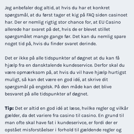
Jeg anbefaler dog altid, at hvis du har et konkret
spørgsmål, at du først tager et kig på FAQ siden casinoet
har. Der er nemlig rigtig stor chance for, at EU Casino
allerede har svaret på det, hvis de er blevet stillet
spørgsmålet mange gange før. Det kan du nemlig spare
noget tid på, hvis du finder svaret derinde.
Det er ikke på alle tidspunkter af døgnet at du kan få
hjælp fra en dansktalende kundeservice. Derfor skal du
være opmærksom på, at hvis du vil have hjælp hurtigst
muligt, så kan det være en god idé, at skrive dit
spørgsmål på engelsk. På den måde kan det blive
besvaret på alle tidspunkter af døgnet.
Tip:
Det er altid en god idé at læse, hvilke regler og vilkår
gælder, da det variere fra casino til casino. En grund til
man ofte skal have fat i kundeserivce, er fordi der er
opstået misforståelser i forhold til gældende regler og