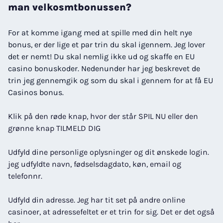
man velkosmtbonussen?
For at komme igang med at spille med din helt nye
bonus, er der lige et par trin du skal igennem. Jeg lover
det er nemt! Du skal nemlig ikke ud og skaffe en EU
casino bonuskoder. Nedenunder har jeg beskrevet de
trin jeg gennemgik og som du skal i gennem for at få EU
Casinos bonus.
Klik på den røde knap, hvor der står SPIL NU eller den
grønne knap TILMELD DIG
Udfyld dine personlige oplysninger og dit ønskede login.
jeg udfyldte navn, fødselsdagdato, køn, email og
telefonnr.
Udfyld din adresse. Jeg har tit set på andre online
casinoer, at adressefeltet er et trin for sig. Det er det også