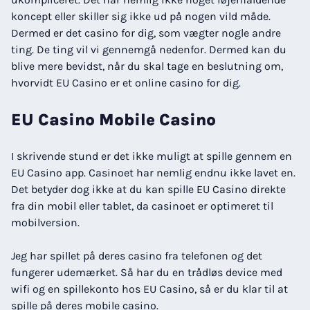
koncept eller skiller sig ikke ud på nogen vild måde.
Dermed er det casino for dig, som vægter nogle andre
ting. De ting vil vi gennemgå nedenfor. Dermed kan du
blive mere bevidst, når du skal tage en beslutning om,
hvorvidt EU Casino er et online casino for dig.
EU Casino Mobile Casino
I skrivende stund er det ikke muligt at spille gennem en
EU Casino app. Casinoet har nemlig endnu ikke lavet en.
Det betyder dog ikke at du kan spille EU Casino direkte
fra din mobil eller tablet, da casinoet er optimeret til
mobilversion.
Jeg har spillet på deres casino fra telefonen og det
fungerer udemærket. Så har du en trådløs device med
wifi og en spillekonto hos EU Casino, så er du klar til at
spille på deres mobile casino.