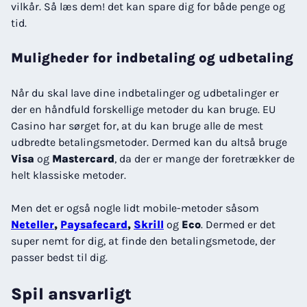
vilkår. Så læs dem! det kan spare dig for både penge og
tid.
Muligheder for indbetaling og udbetaling
Når du skal lave dine indbetalinger og udbetalinger er
der en håndfuld forskellige metoder du kan bruge. EU
Casino har sørget for, at du kan bruge alle de mest
udbredte betalingsmetoder. Dermed kan du altså bruge
Visa
og
Mastercard
, da der er mange der foretrækker de
helt klassiske metoder.
Men det er også nogle lidt mobile-metoder såsom
Neteller
,
Paysafecard
,
Skrill
og
Eco
. Dermed er det
super nemt for dig, at finde den betalingsmetode, der
passer bedst til dig.
Spil ansvarligt