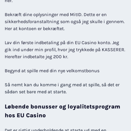
her.
Bekræft dine oplysninger med MitID. Dette er en
sikkerhedsforanstaltning som også jeg skulle i gennem.
Her at kontoen er bekræftet.
Lav din første indbetaling på din EU Casino konto. Jeg
gik ind under min profil, hvor jeg trykkede på KASSERER.
Herefter indbetalte jeg 200 kr.
Begynd at spille med din nye velkomstbonus
Så nemt kan du komme i gang med at spille, så det er
sådan set bare med at starte.
Løbende bonusser og loyalitetsprogram
hos EU Casino
Det er rigtig underholdende at starte ud med en