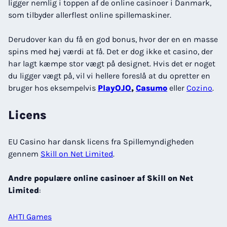
ligger nemlig i toppen af de online casinoer i Danmark,
som tilbyder allerflest online spillemaskiner.
Derudover kan du få en god bonus, hvor der en en masse
spins med høj værdi at få. Det er dog ikke et casino, der
har lagt kæmpe stor vægt på designet. Hvis det er noget
du ligger vægt på, vil vi hellere foreslå at du opretter en
bruger hos eksempelvis
PlayOJO
,
Casumo
eller
Cozino
.
Licens
EU Casino har dansk licens fra Spillemyndigheden
gennem
Skill on Net Limited
.
Andre populære online casinoer af Skill on Net
Limited
:
AHTI Games