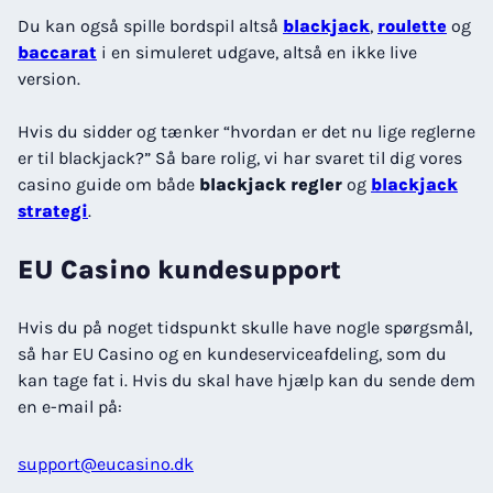
Du kan også spille bordspil altså
blackjack
,
roulette
og
baccarat
i en simuleret udgave, altså en ikke live
version.
Hvis du sidder og tænker “hvordan er det nu lige reglerne
er til blackjack?” Så bare rolig, vi har svaret til dig vores
casino guide om både
blackjack regler
og
blackjack
strategi
.
EU Casino kundesupport
Hvis du på noget tidspunkt skulle have nogle spørgsmål,
så har EU Casino og en kundeserviceafdeling, som du
kan tage fat i. Hvis du skal have hjælp kan du sende dem
en e-mail på:
support@eucasino.dk