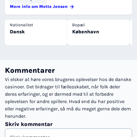
Mere info om
Mette Jensen
Nationalitet
Bopæl
U
Dansk
København
Kommentarer
Vi elsker at høre vores brugeres oplevelser hos de danske
casinoer. Det bidrager til fællesskabet, når folk deler
deres erfaringer, og er dermed med til at forbedre
oplevelsen for andre spillere. Hvad end du har positive
eller negative erfaringer, så må du meget gerne dele dem
herunder.
Skriv kommentar