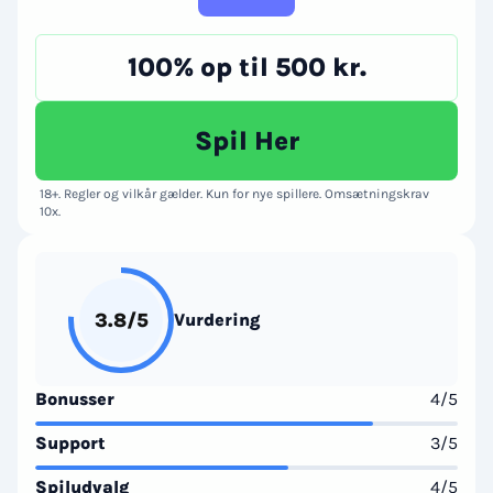
100% op til 500 kr.
Spil Her
18+. Regler og vilkår gælder. Kun for nye spillere. Omsætningskrav
10x.
3.8
/5
Vurdering
Bonusser
4/5
Support
3/5
Spiludvalg
4/5