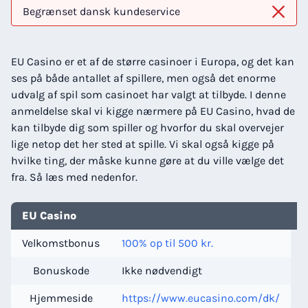
Begrænset dansk kundeservice
EU Casino er et af de større casinoer i Europa, og det kan
ses på både antallet af spillere, men også det enorme
udvalg af spil som casinoet har valgt at tilbyde. I denne
anmeldelse skal vi kigge nærmere på EU Casino, hvad de
kan tilbyde dig som spiller og hvorfor du skal overvejer
lige netop det her sted at spille. Vi skal også kigge på
hvilke ting, der måske kunne gøre at du ville vælge det
fra. Så læs med nedenfor.
EU Casino
Velkomstbonus
100% op til 500 kr.
Bonuskode
Ikke nødvendigt
Hjemmeside
https://www.eucasino.com/dk/