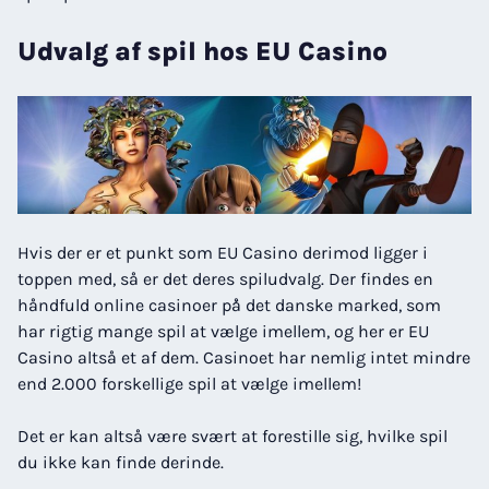
Udvalg af spil hos EU Casino
Hvis der er et punkt som EU Casino derimod ligger i
toppen med, så er det deres spiludvalg. Der findes en
håndfuld online casinoer pǻ det danske marked, som
har rigtig mange spil at vælge imellem, og her er EU
Casino altså et af dem. Casinoet har nemlig intet mindre
end 2.000 forskellige spil at vælge imellem!
Det er kan altså være svært at forestille sig, hvilke spil
du ikke kan finde derinde.