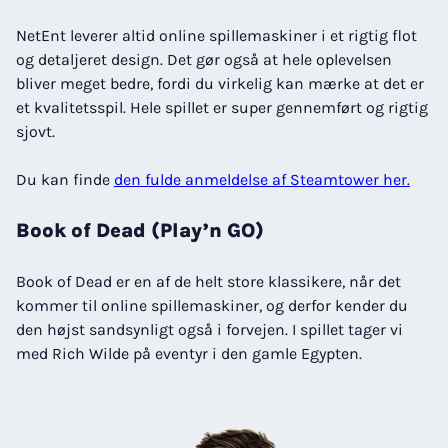
NetEnt leverer altid online spillemaskiner i et rigtig flot
og detaljeret design. Det gør også at hele oplevelsen
bliver meget bedre, fordi du virkelig kan mærke at det er
et kvalitetsspil. Hele spillet er super gennemført og rigtig
sjovt.
Du kan finde
den fulde anmeldelse af Steamtower her.
Book of Dead (Play’n GO)
Book of Dead er en af de helt store klassikere, når det
kommer til online spillemaskiner, og derfor kender du
den højst sandsynligt også i forvejen. I spillet tager vi
med Rich Wilde på eventyr i den gamle Egypten.