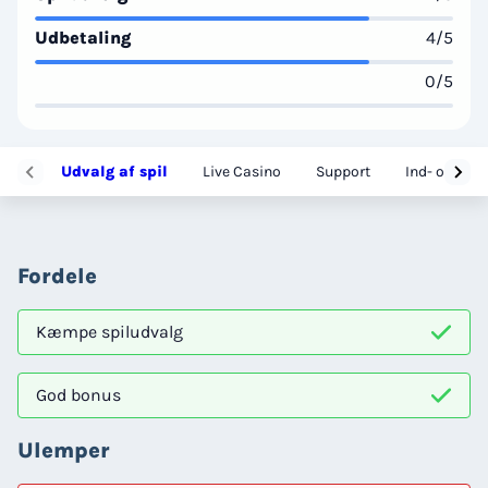
Udbetaling
4/5
0/5
sino
Udvalg af spil
Live Casino
Support
Ind- og udb
Fordele
Kæmpe spiludvalg
God bonus
Ulemper