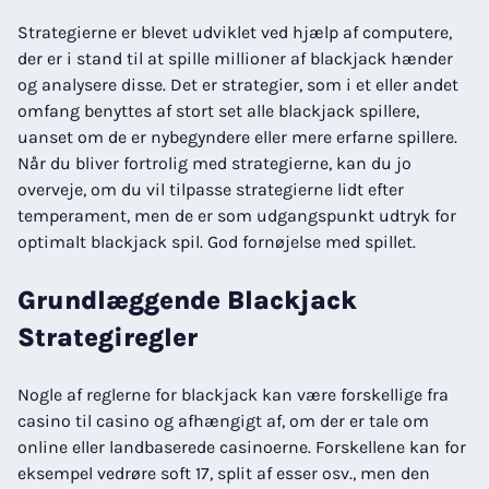
Strategierne er blevet udviklet ved hjælp af computere,
der er i stand til at spille millioner af blackjack hænder
og analysere disse. Det er strategier, som i et eller andet
omfang benyttes af stort set alle blackjack spillere,
uanset om de er nybegyndere eller mere erfarne spillere.
Når du bliver fortrolig med strategierne, kan du jo
overveje, om du vil tilpasse strategierne lidt efter
temperament, men de er som udgangspunkt udtryk for
optimalt blackjack spil. God fornøjelse med spillet.
Grundlæggende Blackjack
Strategiregler
Nogle af reglerne for blackjack kan være forskellige fra
casino til casino og afhængigt af, om der er tale om
online eller landbaserede casinoerne. Forskellene kan for
eksempel vedrøre soft 17, split af esser osv., men den