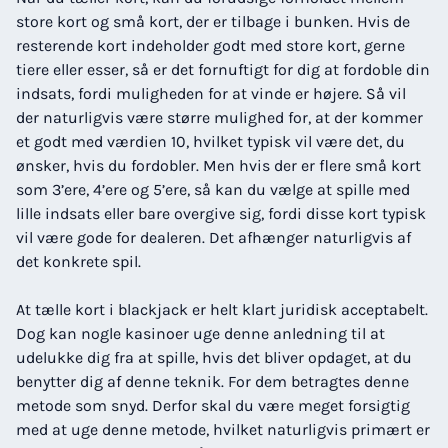
store kort og små kort, der er tilbage i bunken. Hvis de
resterende kort indeholder godt med store kort, gerne
tiere eller esser, så er det fornuftigt for dig at fordoble din
indsats, fordi muligheden for at vinde er højere. Så vil
der naturligvis være større mulighed for, at der kommer
et godt med værdien 10, hvilket typisk vil være det, du
ønsker, hvis du fordobler. Men hvis der er flere små kort
som 3’ere, 4’ere og 5’ere, så kan du vælge at spille med
lille indsats eller bare overgive sig, fordi disse kort typisk
vil være gode for dealeren. Det afhænger naturligvis af
det konkrete spil.
At tælle kort i blackjack er helt klart juridisk acceptabelt.
Dog kan nogle kasinoer uge denne anledning til at
udelukke dig fra at spille, hvis det bliver opdaget, at du
benytter dig af denne teknik. For dem betragtes denne
metode som snyd. Derfor skal du være meget forsigtig
med at uge denne metode, hvilket naturligvis primært er