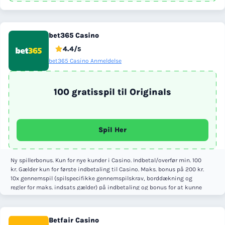
bet365 Casino
4.4/
5
bet365 Casino Anmeldelse
100 gratisspil til Originals
Spil Her
Ny spillerbonus. Kun for nye kunder i Casino. Indbetal/overfør min. 100
kr. Gælder kun for første indbetaling til Casino. Maks. bonus på 200 kr.
10x gennemspil (spilspecifikke gennemspilskrav, borddækning og
regler for maks. indsats gælder) på indbetaling og bonus for at kunne
udbetale bonussaldo. Tidsbegrænsninger og regler gælder.
Betfair Casino