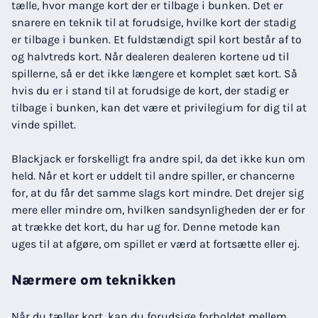
tælle, hvor mange kort der er tilbage i bunken. Det er
snarere en teknik til at forudsige, hvilke kort der stadig
er tilbage i bunken. Et fuldstændigt spil kort består af to
og halvtreds kort. Når dealeren dealeren kortene ud til
spillerne, så er det ikke længere et komplet sæt kort. Så
hvis du er i stand til at forudsige de kort, der stadig er
tilbage i bunken, kan det være et privilegium for dig til at
vinde spillet.
Blackjack er forskelligt fra andre spil, da det ikke kun om
held. Når et kort er uddelt til andre spiller, er chancerne
for, at du får det samme slags kort mindre. Det drejer sig
mere eller mindre om, hvilken sandsynligheden der er for
at trække det kort, du har ug for. Denne metode kan
uges til at afgøre, om spillet er værd at fortsætte eller ej.
Nærmere om teknikken
Når du tæller kort, kan du forudsige forholdet mellem