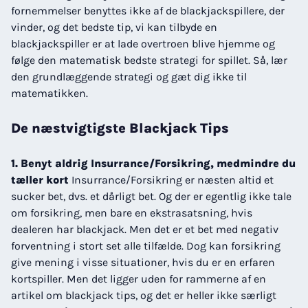
fornemmelser benyttes ikke af de blackjackspillere, der
vinder, og det bedste tip, vi kan tilbyde en
blackjackspiller er at lade overtroen blive hjemme og
følge den matematisk bedste strategi for spillet. Så, lær
den grundlæggende strategi og gæt dig ikke til
matematikken.
De næstvigtigste Blackjack Tips
1. Benyt aldrig Insurrance/Forsikring, medmindre du
tæller kort
Insurrance/Forsikring er næsten altid et
sucker bet, dvs. et dårligt bet. Og der er egentlig ikke tale
om forsikring, men bare en ekstrasatsning, hvis
dealeren har blackjack. Men det er et bet med negativ
forventning i stort set alle tilfælde. Dog kan forsikring
give mening i visse situationer, hvis du er en erfaren
kortspiller. Men det ligger uden for rammerne af en
artikel om blackjack tips, og det er heller ikke særligt