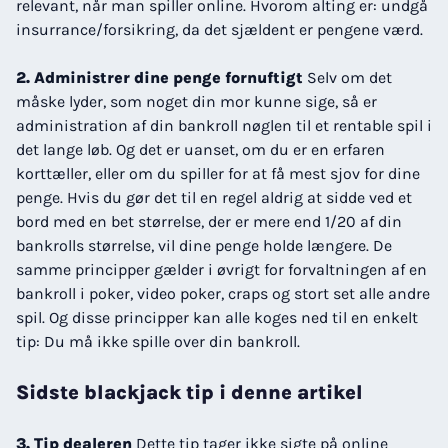
relevant, når man spiller online. Hvorom alting er: undgå
insurrance/forsikring, da det sjældent er pengene værd.
2. Administrer dine penge fornuftigt
Selv om det
måske lyder, som noget din mor kunne sige, så er
administration af din bankroll nøglen til et rentable spil i
det lange løb. Og det er uanset, om du er en erfaren
korttæller, eller om du spiller for at få mest sjov for dine
penge. Hvis du gør det til en regel aldrig at sidde ved et
bord med en bet størrelse, der er mere end 1/20 af din
bankrolls størrelse, vil dine penge holde længere. De
samme principper gælder i øvrigt for forvaltningen af en
bankroll i poker, video poker, craps og stort set alle andre
spil. Og disse principper kan alle koges ned til en enkelt
tip: Du må ikke spille over din bankroll.
Sidste blackjack tip i denne artikel
3. Tip dealeren
Dette tip tager ikke sigte på online