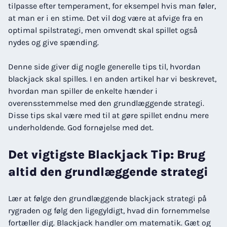
tilpasse efter temperament, for eksempel hvis man føler,
at man er i en stime. Det vil dog være at afvige fra en
optimal spilstrategi, men omvendt skal spillet også
nydes og give spænding.
Denne side giver dig nogle generelle tips til, hvordan
blackjack skal spilles. I en anden artikel har vi beskrevet,
hvordan man spiller de enkelte hænder i
overensstemmelse med den grundlæggende strategi.
Disse tips skal være med til at gøre spillet endnu mere
underholdende. God fornøjelse med det.
Det vigtigste Blackjack Tip: Brug
altid den grundlæggende strategi
Lær at følge den grundlæggende blackjack strategi på
rygraden og følg den ligegyldigt, hvad din fornemmelse
fortæller dig. Blackjack handler om matematik. Gæt og