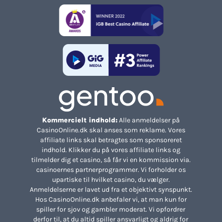
Kommercielt indhold:
Alle anmeldelser på
CasinoOnline.dk skal anses som reklame. Vores
affiliate links skal betragtes som sponsoreret
indhold. Klikker du på vores affiliate links og
tilmelder dig et casino, så får vi en kommission via.
casinoernes partnerprogrammer. Vi forholder os
upartiske til hvilket casino, du vælger.
Anmeldelserne er lavet ud fra et objektivt synspunkt.
Hos CasinoOnline.dk anbefaler vi, at man kun for
spiller for sjov og gambler moderat. Vi opfordrer
derfor til, at du altid spiller ansvarligt og aldrig for