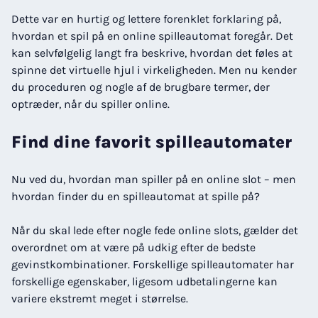
Dette var en hurtig og lettere forenklet forklaring på,
hvordan et spil på en online spilleautomat foregår. Det
kan selvfølgelig langt fra beskrive, hvordan det føles at
spinne det virtuelle hjul i virkeligheden. Men nu kender
du proceduren og nogle af de brugbare termer, der
optræder, når du spiller online.
Find dine favorit spilleautomater
Nu ved du, hvordan man spiller på en online slot – men
hvordan finder du en spilleautomat at spille på?
Når du skal lede efter nogle fede online slots, gælder det
overordnet om at være på udkig efter de bedste
gevinstkombinationer. Forskellige spilleautomater har
forskellige egenskaber, ligesom udbetalingerne kan
variere ekstremt meget i størrelse.