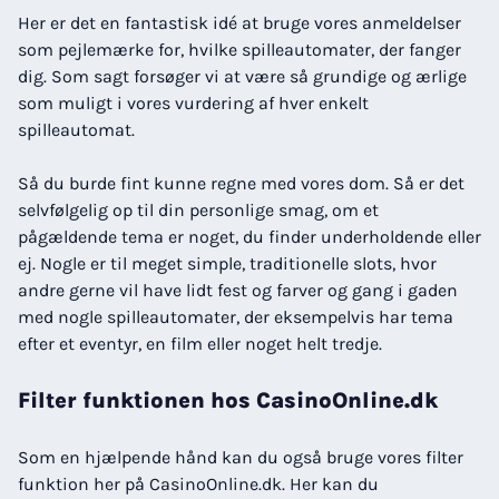
Her er det en fantastisk idé at bruge vores anmeldelser
som pejlemærke for, hvilke spilleautomater, der fanger
dig. Som sagt forsøger vi at være så grundige og ærlige
som muligt i vores vurdering af hver enkelt
spilleautomat.
Så du burde fint kunne regne med vores dom. Så er det
selvfølgelig op til din personlige smag, om et
pågældende tema er noget, du finder underholdende eller
ej. Nogle er til meget simple, traditionelle slots, hvor
andre gerne vil have lidt fest og farver og gang i gaden
med nogle spilleautomater, der eksempelvis har tema
efter et eventyr, en film eller noget helt tredje.
Filter funktionen hos CasinoOnline.dk
Som en hjælpende hånd kan du også bruge vores filter
funktion her på CasinoOnline.dk. Her kan du