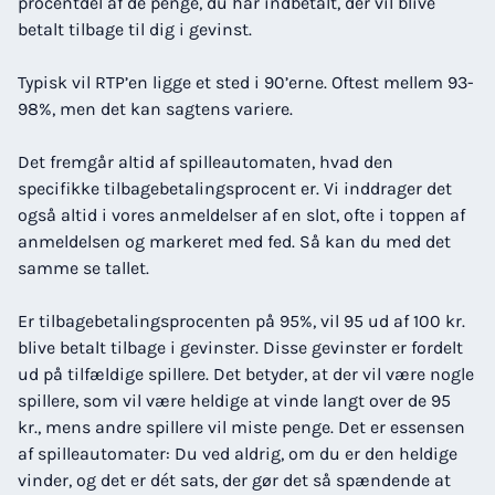
procentdel af de penge, du har indbetalt, der vil blive
betalt tilbage til dig i gevinst.
Typisk vil RTP’en ligge et sted i 90’erne. Oftest mellem 93-
98%, men det kan sagtens variere.
Det fremgår altid af spilleautomaten, hvad den
specifikke tilbagebetalingsprocent er. Vi inddrager det
også altid i vores anmeldelser af en slot, ofte i toppen af
anmeldelsen og markeret med fed. Så kan du med det
samme se tallet.
Er tilbagebetalingsprocenten på 95%, vil 95 ud af 100 kr.
blive betalt tilbage i gevinster. Disse gevinster er fordelt
ud på tilfældige spillere. Det betyder, at der vil være nogle
spillere, som vil være heldige at vinde langt over de 95
kr., mens andre spillere vil miste penge. Det er essensen
af spilleautomater: Du ved aldrig, om du er den heldige
vinder, og det er dét sats, der gør det så spændende at