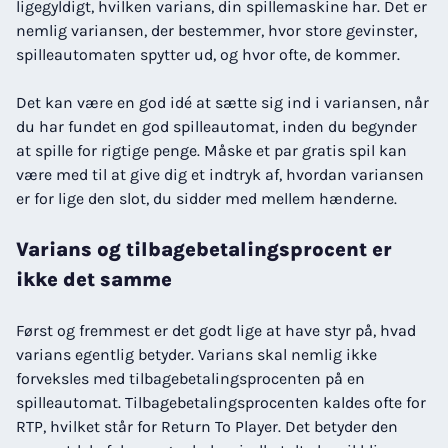
ligegyldigt, hvilken varians, din spillemaskine har. Det er
nemlig variansen, der bestemmer, hvor store gevinster,
spilleautomaten spytter ud, og hvor ofte, de kommer.
Det kan være en god idé at sætte sig ind i variansen, når
du har fundet en god spilleautomat, inden du begynder
at spille for rigtige penge. Måske et par gratis spil kan
være med til at give dig et indtryk af, hvordan variansen
er for lige den slot, du sidder med mellem hænderne.
Varians og tilbagebetalingsprocent er
ikke det samme
Først og fremmest er det godt lige at have styr på, hvad
varians egentlig betyder. Varians skal nemlig ikke
forveksles med tilbagebetalingsprocenten på en
spilleautomat. Tilbagebetalingsprocenten kaldes ofte for
RTP, hvilket står for Return To Player. Det betyder den