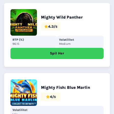
Mighty Wild Panther
4.3/
5
RTP (%)
Volatilitet
96.15
Medium
Spil Her
Mighty Fish: Blue Marlin
4/
5
Volatilitet