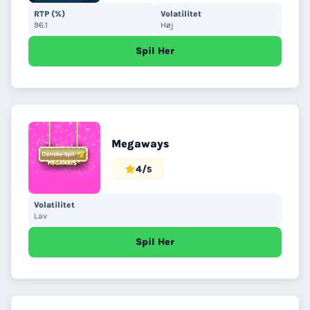
RTP (%)
Volatilitet
96.1
Høj
Spil Her
Megaways
4/
5
Volatilitet
Lav
Spil Her