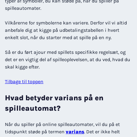
typer af symboler, du kan støde på, når du spiller på
spilleautomater.
Vilkårerne for symbolerne kan variere. Derfor vil vi altid
anbefale dig at kigge på udbetalingstabellen i hvert
enkelt slot, når du starter med at spille på en ny.
Så er du ført ajour med spillets specifikke regelsæt, og
det er en vigtig del af spilleoplevelsen, at du ved, hvad du
skal kigge efter.
Tilbage til toppen
Hvad betyder varians på en
spilleautomat?
Når du spiller på online spilleautomater, vil du på et
tidspunkt støde på termen
varians
. Det er ikke helt