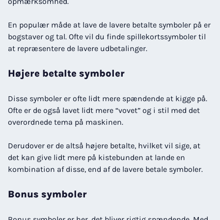
opmærksomhed.
En populær måde at lave de lavere betalte symboler på er
bogstaver og tal. Ofte vil du finde spillekortssymboler til
at repræsentere de lavere udbetalinger.
Højere betalte symboler
Disse symboler er ofte lidt mere spændende at kigge på.
Ofte er de også lavet lidt mere “vovet” og i stil med det
overordnede tema på maskinen.
Derudover er de altså højere betalte, hvilket vil sige, at
det kan give lidt mere på kistebunden at lande en
kombination af disse, end af de lavere betale symboler.
Bonus symboler
Bonus symboler er her, det bliver rigtig spændende. Med