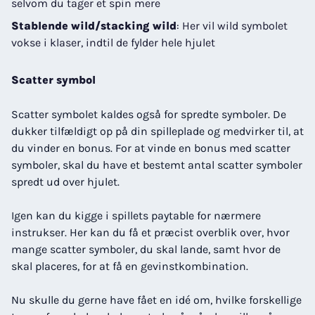
selvom du tager et spin mere
Stablende wild/stacking wild
: Her vil wild symbolet
vokse i klaser, indtil de fylder hele hjulet
Scatter symbol
Scatter symbolet kaldes også for spredte symboler. De
dukker tilfældigt op på din spilleplade og medvirker til, at
du vinder en bonus. For at vinde en bonus med scatter
symboler, skal du have et bestemt antal scatter symboler
spredt ud over hjulet.
Igen kan du kigge i spillets paytable for nærmere
instrukser. Her kan du få et præcist overblik over, hvor
mange scatter symboler, du skal lande, samt hvor de
skal placeres, for at få en gevinstkombination.
Nu skulle du gerne have fået en idé om, hvilke forskellige