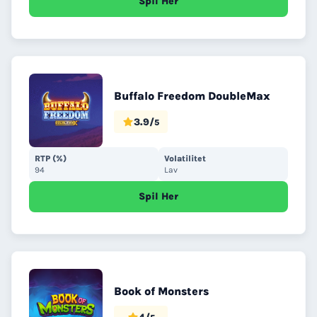
Spil Her
Buffalo Freedom DoubleMax
3.9/
5
RTP (%)
Volatilitet
94
Lav
Spil Her
Book of Monsters