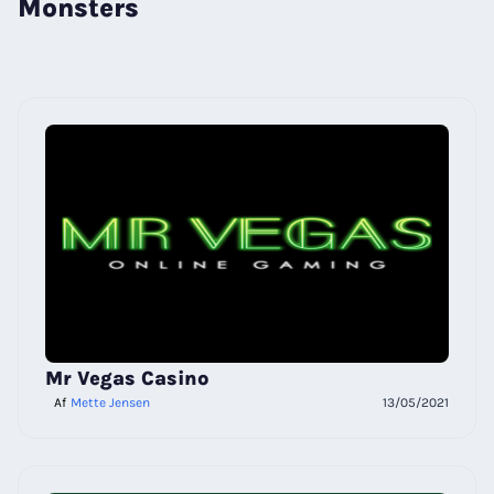
Monsters
Mr Vegas Casino
Af
Mette Jensen
13/05/2021