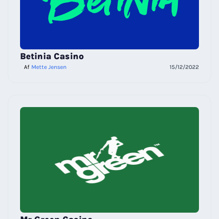
Betinia Casino
Af
Mette Jensen
15/12/2022