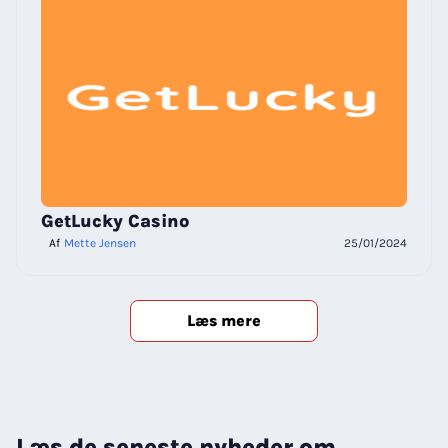
GetLucky Casino
Af
Mette Jensen
25/01/2024
Læs mere
Læs de seneste nyheder om