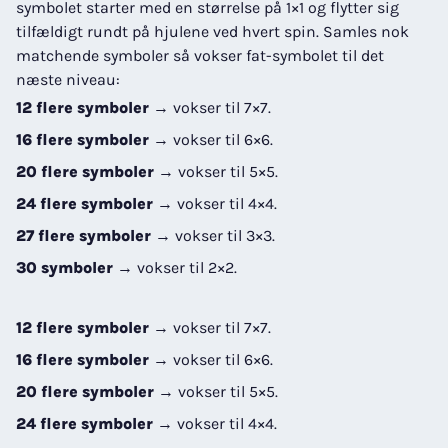
symbolet starter med en størrelse på 1×1 og flytter sig
tilfældigt rundt på hjulene ved hvert spin. Samles nok
matchende symboler så vokser fat-symbolet til det
næste niveau:
12 flere symboler
→ vokser til 7×7.
16 flere symboler
→ vokser til 6×6.
20 flere symboler
→ vokser til 5×5.
24 flere symboler
→ vokser til 4×4.
27 flere symboler
→ vokser til 3×3.
30 symboler
→ vokser til 2×2.
12 flere symboler
→ vokser til 7×7.
16 flere symboler
→ vokser til 6×6.
20 flere symboler
→ vokser til 5×5.
24 flere symboler
→ vokser til 4×4.