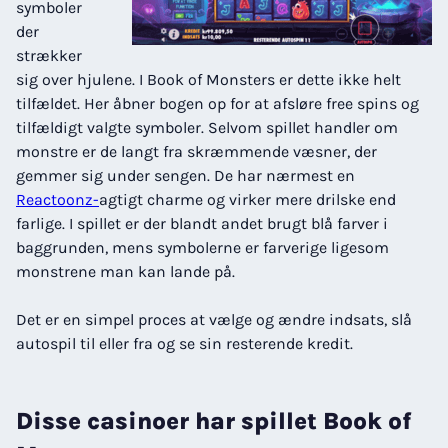
symboler
der
strækker
sig over hjulene. I Book of Monsters er dette ikke helt
tilfældet. Her åbner bogen op for at afsløre free spins og
tilfældigt valgte symboler. Selvom spillet handler om
monstre er de langt fra skræmmende væsner, der
gemmer sig under sengen. De har nærmest en
Reactoonz-
agtigt charme og virker mere drilske end
farlige. I spillet er der blandt andet brugt blå farver i
baggrunden, mens symbolerne er farverige ligesom
monstrene man kan lande på.
Det er en simpel proces at vælge og ændre indsats, slå
autospil til eller fra og se sin resterende kredit.
Disse casinoer har spillet Book of