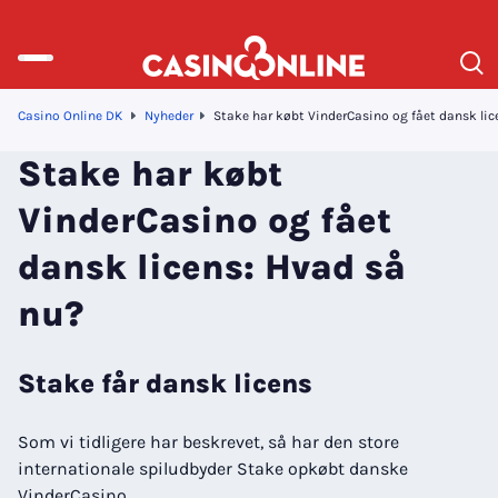
Casino Online DK
Nyheder
Stake har købt VinderCasino og fået dansk lic
Stake har købt
VinderCasino og fået
dansk licens: Hvad så
nu?
Stake får dansk licens
Som vi tidligere har beskrevet, så har den store
internationale spiludbyder Stake opkøbt danske
VinderCasino.