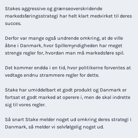
Stakes aggressive og grænseoverskridende
markedsføringsstrategi har helt klart medvirket til deres
succes.
Derfor var mange også undrende omkring, at de ville
åbne i Danmark, hvor Spillemyndigheden har meget
strenge regler for, hvordan man må markedsføre spil.
Det kommer endda i en tid, hvor politikerne forventes at
vedtage endnu strammere regler for dette.
Stake har umiddelbart et godt produkt og Danmark er
fortsat et godt marked at operere i, men de skal indrette
sig til vores regler.
Så snart Stake melder noget ud omkring deres strategi i
Danmark, så melder vi selvfølgelig noget ud.