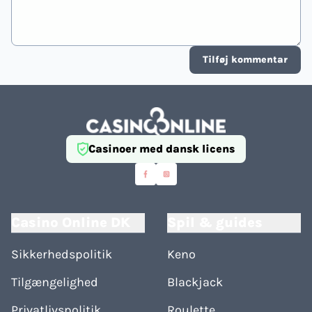
Tilføj kommentar
Casinoer med dansk licens
Casino Online DK
Spil & guides
Sikkerhedspolitik
Keno
Tilgængelighed
Blackjack
Privatlivspolitik
Roulette