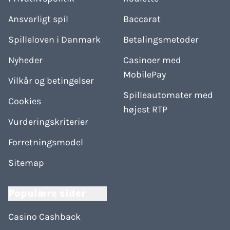
Ansvarligt spil
Baccarat
Spilleloven i Danmark
Betalingsmetoder
Nyheder
Casinoer med
MobilePay
Vilkår og betingelser
Spilleautomater med
Cookies
højest RTP
Vurderingskriterier
Forretningsmodel
Sitemap
Populære sider
Casino Cashback