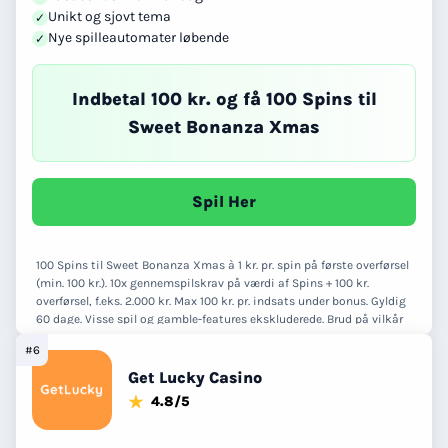
Unikt og sjovt tema
Nye spilleautomater løbende
Indbetal 100 kr. og få 100 Spins til
Sweet Bonanza Xmas
Spil Her
100 Spins til Sweet Bonanza Xmas à 1 kr. pr. spin på første overførsel
(min. 100 kr.). 10x gennemspilskrav på værdi af Spins + 100 kr.
overførsel, f.eks. 2.000 kr. Max 100 kr. pr. indsats under bonus. Gyldig
60 dage. Visse spil og gamble-features ekskluderede. Brud på vilkår
kan resultere i aflysning af gevinster. 21+ Hjælpelinje: StopSpillet.dk
#6
Selvudelukkelse: Rofus.nu Se fulde vilkår på
KapowCasino.dk
.
Get Lucky Casino
4.8/5