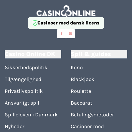
Casinoer med dansk licens
Casino Online DK
Spil & guides
Sikkerhedspolitik
Keno
Tilgængelighed
Blackjack
Privatlivspolitik
Roulette
Ansvarligt spil
Baccarat
Spilleloven i Danmark
Betalingsmetoder
Nyheder
Casinoer med