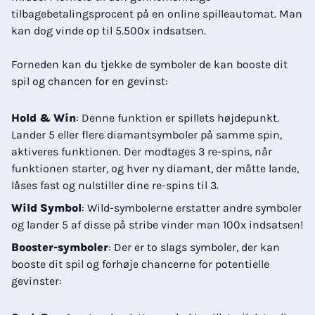
tilbagebetalingsprocent på en online spilleautomat. Man
kan dog vinde op til 5.500x indsatsen.
Forneden kan du tjekke de symboler de kan booste dit
spil og chancen for en gevinst:
Hold & Win
: Denne funktion er spillets højdepunkt.
Lander 5 eller flere diamantsymboler på samme spin,
aktiveres funktionen. Der modtages 3 re-spins, når
funktionen starter, og hver ny diamant, der måtte lande,
låses fast og nulstiller dine re-spins til 3.
Wild Symbol
: Wild-symbolerne erstatter andre symboler
og lander 5 af disse på stribe vinder man 100x indsatsen!
Booster-symboler
: Der er to slags symboler, der kan
booste dit spil og forhøje chancerne for potentielle
gevinster: