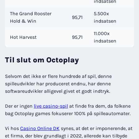
indsatsen
The Grand Rooster
5.500x
95,71
Hold & Win
indsatsen
11.000x
Hot Harvest
95,71
indsatsen
Til slut om Octoplay
Selvom det ikke er flere hundrede af spil, denne
spilleudvikler har produceret endnu, har denne
softwareudvikler alligevel givet et godt indtryk.
Der er ingen
live casino-spil
at finde fra dem, da folkene
bag Octoplay games fokuserer 100% på spilleautomater.
Vi hos
Casino Online DK
synes, at det er imponerende, at
et firma, der blev grundlagt i 2022, allerede kan tilbyde