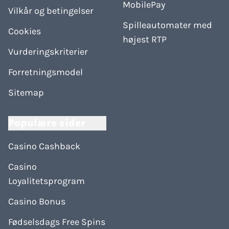
MobilePay
Vilkår og betingelser
Spilleautomater med
Cookies
højest RTP
Vurderingskriterier
Forretningsmodel
Sitemap
Populære sider
Casino Cashback
Casino
Loyalitetsprogram
Casino Bonus
Fødselsdags Free Spins