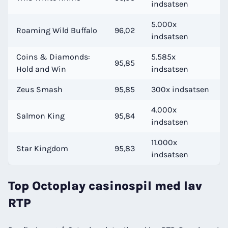
indsatsen
5.000x
Roaming Wild Buffalo
96,02
indsatsen
Coins & Diamonds:
5.585x
95,85
Hold and Win
indsatsen
Zeus Smash
95,85
300x indsatsen
4.000x
Salmon King
95,84
indsatsen
11.000x
Star Kingdom
95,83
indsatsen
Top Octoplay casinospil med lav
RTP