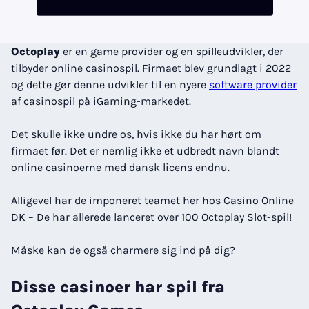
Octoplay
er en game provider og en spilleudvikler, der
tilbyder online casinospil. Firmaet blev grundlagt i 2022
og dette gør denne udvikler til en nyere
software provider
af casinospil på iGaming-markedet.
Det skulle ikke undre os, hvis ikke du har hørt om
firmaet før. Det er nemlig ikke et udbredt navn blandt
online casinoerne med dansk licens endnu.
Alligevel har de imponeret teamet her hos Casino Online
DK – De har allerede lanceret over 100 Octoplay Slot-spil!
Måske kan de også charmere sig ind på dig?
Disse casinoer har spil fra