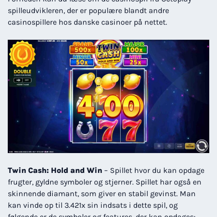
spilleudvikleren, der er populære blandt andre
casinospillere hos danske casinoer på nettet.
Twin Cash: Hold and Win
– Spillet hvor du kan opdage
frugter, gyldne symboler og stjerner. Spillet har også en
skinnende diamant, som giver en stabil gevinst. Man
kan vinde op til 3.421x sin indsats i dette spil, og
følgende er de symboler og features, der kan opdages: