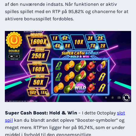
af den nuværende indsats. Når funktionen er aktiv
spilles spillet med en RTP på 95,82% og chancerne for at
aktivere bonusspillet fordobles.
Super Cash Boost: Hold & Win
– I dette Octoplay
slot
spil
kan du blandt andet opleve “Booster-symboler” og
meget mere. RTP’en ligger her på 95,74%, som er under
middel i forhold til den gennemsnitlige