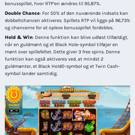
bonusspillet, hvor RTP’en ændres til 95,87%.
Double Chance
: For 50% af den nuværende indsats kan
dobbeltchancen aktiveres. Spillets RTP vil ligge på 96,73%
og chancerne for at opleve bonusspillet fordobles.
Hold & Win
: Denne funktion kan blive udløst tilfældigt,
når en guldmønt og et Black Hole-symbol tilføjer en
mønt over spillefeltet. Dette giver 3 free spins. Denne
funktion kan også aktiveres ved, at mindst 2
guldmønter, et Black Hold0-symbol og et Twin Cash-
symbol lander samtidig.