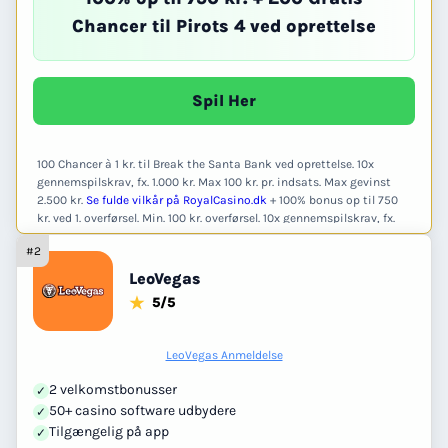
Chancer til Pirots 4 ved oprettelse
Spil Her
100 Chancer à 1 kr. til Break the Santa Bank ved oprettelse. 10x
gennemspilskrav, fx. 1.000 kr. Max 100 kr. pr. indsats. Max gevinst
2.500 kr.
Se fulde vilkår på RoyalCasino.dk
+ 100% bonus op til 750
kr. ved 1. overførsel. Min. 100 kr. overførsel. 10x gennemspilskrav, fx.
15.000 kr. ved brug af max bonus. Max 100 kr. pr. indsats. Gyldig 60
#2
dage. Gamble-features og visse spil ekskluderet. 21+ | Hjælpelinje:
StopSpillet.dk
| Selvudelukkelse:
ROFUS
LeoVegas
5/5
LeoVegas Anmeldelse
2 velkomstbonusser
50+ casino software udbydere
Tilgængelig på app