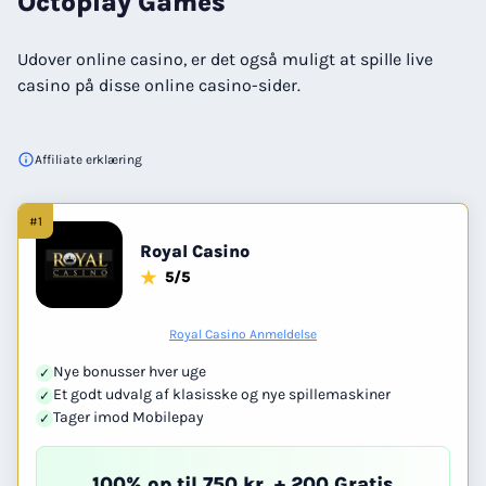
Octoplay Games
Udover online casino, er det også muligt at spille live
casino på disse online casino-sider.
Affiliate erklæring
#1
Royal Casino
5/5
Royal Casino Anmeldelse
Nye bonusser hver uge
Et godt udvalg af klasisske og nye spillemaskiner
Tager imod Mobilepay
100% op til 750 kr. + 200 Gratis