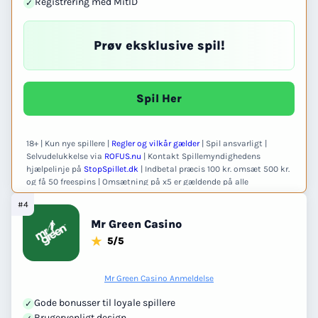
Registrering med MitID
Prøv eksklusive spil!
Spil Her
18+ | Kun nye spillere |
Regler og vilkår gælder
| Spil ansvarligt |
Selvudelukkelse via
ROFUS.nu
| Kontakt Spillemyndighedens
hjælpelinje på
StopSpillet.dk
| Indbetal præcis 100 kr. omsæt 500 kr.
og få 50 freespins | Omsætning på x5 er gældende på alle
spilleautomater | Freespins er til spillet Gold Blitz | Freespins har en
#4
værdi på 2 kr. per spin | Du har 14 dage til at aktivere tilbuddet
under “mine tilbud”.
Mr Green Casino
5/5
Mr Green Casino Anmeldelse
Gode bonusser til loyale spillere
Brugervenligt design