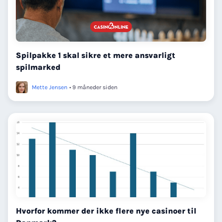
Spilpakke 1 skal sikre et mere ansvarligt
spilmarked
Mette Jensen
• 9 måneder siden
Hvorfor kommer der ikke flere nye casinoer til