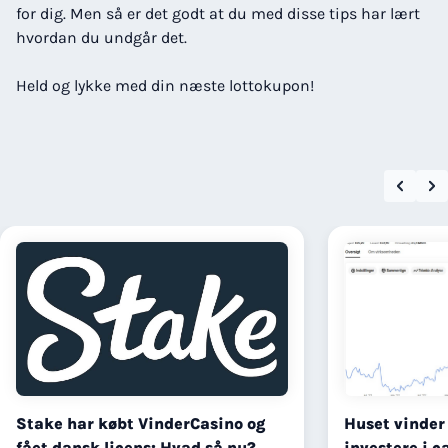
for dig. Men så er det godt at du med disse tips har lært
hvordan du undgår det.
Held og lykke med din næste lottokupon!
Stake har købt VinderCasino og
Huset vinder
fået dansk licens: Hvad så nu?
investere i 