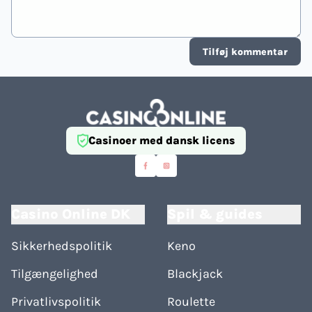
Tilføj kommentar
Casinoer med dansk licens
Casino Online DK
Spil & guides
Sikkerhedspolitik
Keno
Tilgængelighed
Blackjack
Privatlivspolitik
Roulette