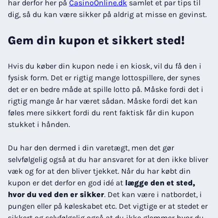
har derfor her på
CasinoOnline.dk
samlet et par tips til
dig, så du kan være sikker på aldrig at misse en gevinst.
Gem din kupon et sikkert sted!
Hvis du køber din kupon nede i en kiosk, vil du få den i
fysisk form. Det er rigtig mange lottospillere, der synes
det er en bedre måde at spille lotto på. Måske fordi det i
rigtig mange år har været sådan. Måske fordi det kan
føles mere sikkert fordi du rent faktisk får din kupon
stukket i hånden.
Du har den dermed i din varetægt, men det gør
selvfølgelig også at du har ansvaret for at den ikke bliver
væk og for at den bliver tjekket. Når du har købt din
kupon er det derfor en god idé at
lægge den et sted,
hvor du ved den er sikker
. Det kan være i natbordet, i
pungen eller på køleskabet etc. Det vigtige er at stedet er
sikkert og selvfølgelig også at du ikke glemmer hvor du