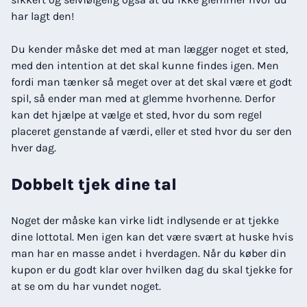
har lagt den!
Du kender måske det med at man lægger noget et sted,
med den intention at det skal kunne findes igen. Men
fordi man tænker så meget over at det skal være et godt
spil, så ender man med at glemme hvorhenne. Derfor
kan det hjælpe at vælge et sted, hvor du som regel
placeret genstande af værdi, eller et sted hvor du ser den
hver dag.
Dobbelt tjek dine tal
Noget der måske kan virke lidt indlysende er at tjekke
dine lottotal. Men igen kan det være svært at huske hvis
man har en masse andet i hverdagen. Når du køber din
kupon er du godt klar over hvilken dag du skal tjekke for
at se om du har vundet noget.