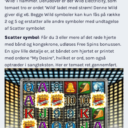
‘Wild’ i flammer. Derudover er der Wild Electricity, som
temaet tro er ordet ‘Wild’ ladet med strøm! Denne Wild
giver dig x6. Begge Wild symboler kan kun fås på række
2 og 5 og erstatter alle andre symboler med undtagelse
af Scatter symbolet
Scatter symbol
: Får du 3 eller mere af det røde hjerte
med bånd og kongekrone, udløses Free Spins bonussen.
En sjov lille detalje er, at båndet om hjertet er printet
med ordene “My Desire”, hvilket er ord, som også
optræder i sangteksten. Her er temaet ret gennemført.