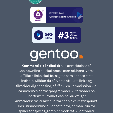
Kommercielt indhold:
Alle anmeldelser på
CasinoOnline.dk skal anses som reklame. Vores
affiliate links skal betragtes som sponsoreret
indhold. Klikker du på vores affiliate links og
tilmelder dig et casino, så får vi en kommission via.
casinoernes partnerprogrammer. Vi forholder os
upartiske til hvilket casino, du vælger.
Anmeldelserne er lavet ud fra et objektivt synspunkt.
Hos CasinoOnline.dk anbefaler vi, at man kun for
spiller for sjov og gambler moderat. Vi opfordrer