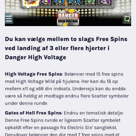
Du kan vælge mellem to slags Free Spins
ved landing af 3 eller flere hjerter i
Danger High Voltage
High Voltage Free Spins
: Belønner med 15 free spins
med High Voltage Wild på hjulene. Her kan du få op
mellem x11 og x66 din indsats. Undervejs kan du endda
være så heldig at modtage endnu flere Scatter symboler
under denne runde
Gates of Hell Free Spins
: Endnu en tematisk detalje:
Denne Free Spins runde er ligesom Scatter symbolet
opkaldt efter en passage fra Electric Six’ sangtekst.
Derudover belønner den dig med 7 free spins med et