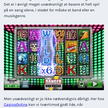
Det er i øvrigt meget usædvanligt at basere et helt spil
på en sang alene, i stedet for måske et band eller en
musikgenre.
Men usædvanligt er jo ikke nødvendigvis dårligt. Her hos
CasinoOnline
kan vi tværtimod godt lide, når