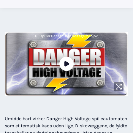
Du spiller Danger High Voltage for sjov.
Umiddelbart virker Danger High Voltage spilleautomaten
som et tematisk kaos uden lige. Diskovæggene, de fyldte
tacoskaller og dødningehovederne… Men der er en