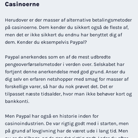
Casinoerne
Herudover er der masser af alternative betalingsmetoder
på casinoerne. Dem kender du sikkert også de fleste af,
men det er ikke sikkert du endnu har benyttet dig af
dem. Kender du eksempelvis Paypal?
Paypal anerkendes som en af de mest udbredte
pengeoverførselsmetoder i verden over. Selskabet har
fortjent denne anerkendelse med god grund. Anser du
dig selv en erfaren netshopper med smag for masser af
forskellige varer, så har du nok prøvet det. Det er
tilpasset næste tidsalder, hvor man ikke behøver kort og
bankkonti.
Men Paypal har også en historie inden for
casinoindustrien. De var rigtig godt med i starten, men
på grund af lovgivning har de været ude i lang tid. Men