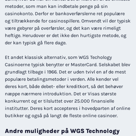
metoder, som man kan indbetale penge på sin
casinokonto. Derfor er bankoverførslerne ret populære
og tiltrækkende for casinospillere. Omvendt vil der typisk
være gebyrer på overførsler, og det kan være rimeligt
heftige. Herudover er det ikke den hurtigste metode, og
der kan typisk gå flere dage.
Et andet klassisk alternativ, som WGS Techology
Casinoerne typisk benytter er MasterCard. Selskabet blev
grundlagt tilbage i 1966. Det er uden tvivl en af de mest
populære betalingsmetoder i verden. Alle kender vel
deres kort, både debet- eller kreditkort, så det behøver
næppe nærmere introduktion. Det er Visas største
konkurrent og er tilsluttet over 25.000 finansielle
institutter. Deres kort accepteres i hovedparten af online
butikker og også på langt de fleste online casinoer.
Andre muligheder på WGS Technology