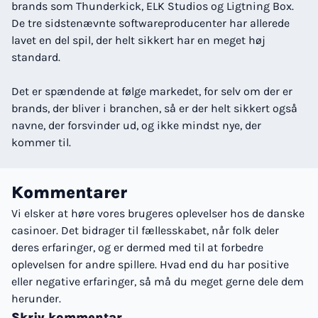
brands som Thunderkick, ELK Studios og Ligtning Box.
De tre sidstenævnte softwareproducenter har allerede
lavet en del spil, der helt sikkert har en meget høj
standard.
Det er spændende at følge markedet, for selv om der er
brands, der bliver i branchen, så er der helt sikkert også
navne, der forsvinder ud, og ikke mindst nye, der
kommer til.
Kommentarer
Vi elsker at høre vores brugeres oplevelser hos de danske
casinoer. Det bidrager til fællesskabet, når folk deler
deres erfaringer, og er dermed med til at forbedre
oplevelsen for andre spillere. Hvad end du har positive
eller negative erfaringer, så må du meget gerne dele dem
herunder.
Skriv kommentar