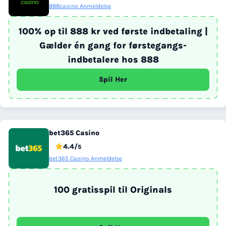
888casino Anmeldelse
100% op til 888 kr ved første indbetaling |
Gælder én gang for førstegangs-
indbetalere hos 888
Spil Her
bet365 Casino
4.4/
5
bet365 Casino Anmeldelse
100 gratisspil til Originals