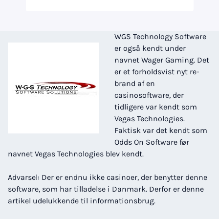
WGS Technology Software
er også kendt under
navnet Wager Gaming. Det
er et forholdsvist nyt re-
brand af en
casinosoftware, der
tidligere var kendt som
Vegas Technologies.
Faktisk var det kendt som
Odds On Software før
navnet Vegas Technologies blev kendt.
Advarsel: Der er endnu ikke casinoer, der benytter denne
software, som har tilladelse i Danmark. Derfor er denne
artikel udelukkende til informationsbrug.