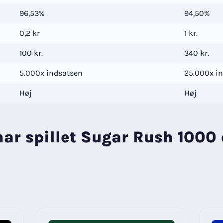
96,53%
94,50%
0,2 kr
1 kr.
100 kr.
340 kr.
5.000x indsatsen
25.000x i
Høj
Høj
har spillet Sugar Rush 1000 