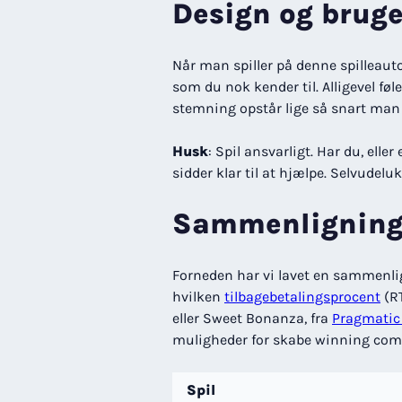
Design og bruge
Når man spiller på denne spilleaut
som du nok kender til. Alligevel føl
stemning opstår lige så snart man
Husk
: Spil ansvarligt. Har du, ell
sidder klar til at hjælpe. Selvudelu
Sammenligning:
Forneden har vi lavet en sammenlign
hvilken
tilbagebetalingsprocent
(RT
eller Sweet Bonanza, fra
Pragmatic 
muligheder for skabe winning com
Spil