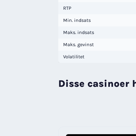
RTP
Min. indsats
Maks. indsats
Maks. gevinst
Volatilitet
Disse casinoer 