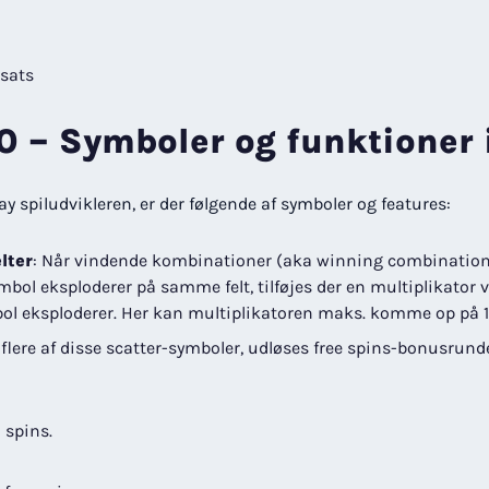
dsats
 – Symboler og funktioner i
y spiludvikleren, er der følgende af symboler og features:
lter
: Når vindende kombinationer (aka winning combinations
ymbol eksploderer på samme felt, tilføjes der en multiplikator 
bol eksploderer. Her kan multiplikatoren maks. komme op på 1
er flere af disse scatter-symboler, udløses free spins-bonusrun
0 spins.