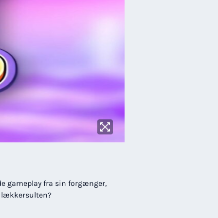
de gameplay fra sin forgænger,
g lækkersulten?