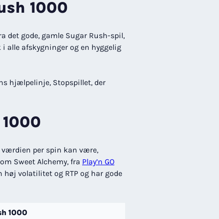
Rush 1000
ra det gode, gamle Sugar Rush-spil,
k i alle afskygninger og en hyggelig
s hjælpelinje, Stopspillet, der
 1000
t værdien per spin kan være,
t om Sweet Alchemy, fra
Play’n GO
 høj volatilitet og RTP og har gode
sh 1000