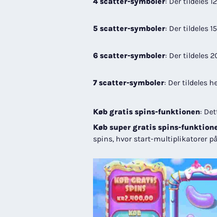
4 scatter-symboler
: Der tildeles 1
5 scatter-symboler
: Der tildeles 1
6 scatter-symboler
: Der tildeles 2
7 scatter-symboler
: Der tildeles h
Køb gratis spins-funktionen
: Det
Køb super gratis spins-funktion
spins, hvor start-multiplikatorer på 2x