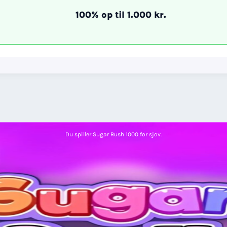
100% op til 1.000 kr.
Du spiller Sugar Rush 1000 for sjov.