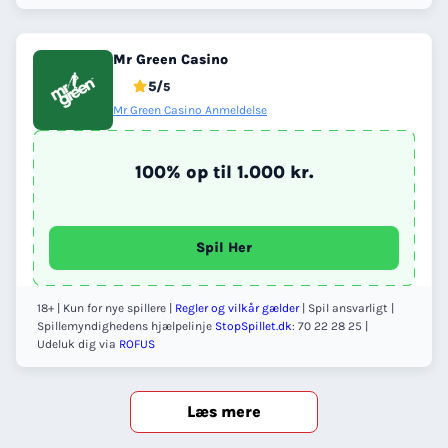
Mr Green Casino
5/
5
Mr Green Casino Anmeldelse
100% op til 1.000 kr.
Spil Her
18+ | Kun for nye spillere |
Regler og vilkår gælder
| Spil ansvarligt |
Spillemyndighedens hjælpelinje
StopSpillet.dk
: 70 22 28 25 |
Udeluk dig via
ROFUS
Læs mere