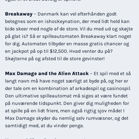
Breakaway
– Danmark kan vel efterhånden godt
betegnes som en ishockeynation, der med lidt held kan
bide skeer med nogle af de store. Vil du med ud og skøjte
på glat is? Så er spilleautomaten Breakaway klart noget
for dig. Automaten tilbyder en masse gratis chancer og
en jackpot på op til $12,500. Hvad venter du på?
Skøjterne på og afsted til de store gevinster!
Max Damage and the Alien Attack
– Et spil med et så
langt navn må have noget særligt at byde på, og her er
der tale om en kombination af arkadespil og casinospil.
Den ultimative spilleautomat må siges at være fundet
på nuværende tidspunkt. Den giver dig muligheden for
at spille på en lidt friere, men også rigtig sjov måde! I
Max Damage skyder du nemlig selv rumvæsner, og det
samtidigt med, at du vinder penge.