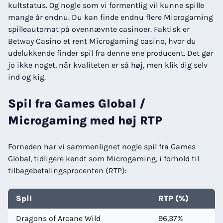
kultstatus. Og nogle som vi formentlig vil kunne spille
mange år endnu. Du kan finde endnu flere Microgaming
spilleautomat på ovennævnte casinoer. Faktisk er
Betway Casino et rent Microgaming casino, hvor du
udelukkende finder spil fra denne ene producent. Det gør
jo ikke noget, når kvaliteten er så høj, men klik dig selv
ind og kig.
Spil fra Games Global /
Microgaming med høj RTP
Forneden har vi sammenlignet nogle spil fra Games
Global, tidligere kendt som Microgaming, i forhold til
tilbagebetalingsprocenten (RTP):
Spil
RTP (%)
Dragons of Arcane Wild
96,37%