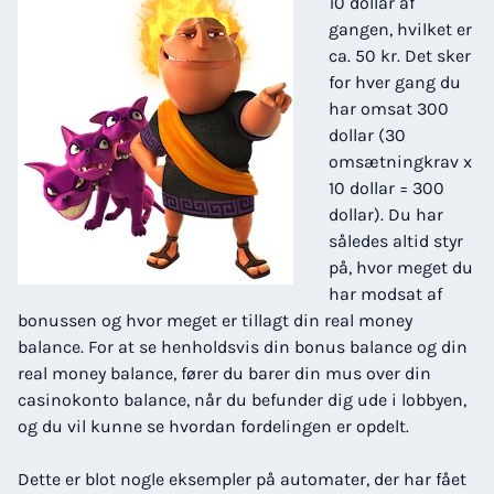
10 dollar af
gangen, hvilket er
ca. 50 kr. Det sker
for hver gang du
har omsat 300
dollar (30
omsætningkrav x
10 dollar = 300
dollar). Du har
således altid styr
på, hvor meget du
har modsat af
bonussen og hvor meget er tillagt din real money
balance. For at se henholdsvis din bonus balance og din
real money balance, fører du barer din mus over din
casinokonto balance, når du befunder dig ude i lobbyen,
og du vil kunne se hvordan fordelingen er opdelt.
Dette er blot nogle eksempler på automater, der har fået