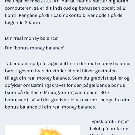
reelt spiller med 2000 kr., når du når du sætter dig foran
computeren, så er dit indskud og bonussen opdelt på 2
konti. Pengene på din casinokonto bliver opdelt på de
følgende 2 konti.
Din ‘real money balance’
Din ‘bonus money balance’
Taber du et spil, så tages dette fra din real money balance
først ligesom hvis du vinder et spil bliver gevinsten
tillagt din real money balance. Som du gradvist spiller og
opfylder omsætningskravet for den pågældende bonus
(som på de fleste Microgaming casinoer er 30 x
bonussen), så vil der gradvist blive overført penge fra din
bonus balance til din real money balance.
Typisk omkring et
beløb på omkring