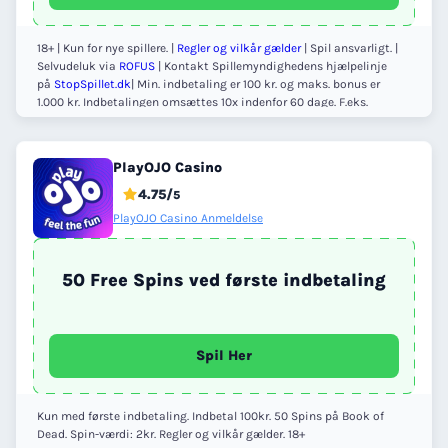
18+ | Kun for nye spillere. |
Regler og vilkår gælder
| Spil ansvarligt. |
Selvudeluk via
ROFUS
| Kontakt Spillemyndighedens hjælpelinje
på
StopSpillet.dk
| Min. indbetaling er 100 kr. og maks. bonus er
1.000 kr. Indbetalingen omsættes 10x indenfor 60 dage. F.eks.
Indbetal 1.000 kr. og omsæt for 10.000 kr. og modtag 1.000 kr. Kun
spilleautomater kan bruges til omsætning. Aktiveres ved
indbetaling under “mine tilbud” indenfor 30 dage efter oprettelse.
PlayOJO Casino
4.75/
5
PlayOJO Casino Anmeldelse
50 Free Spins ved første indbetaling
Spil Her
Kun med første indbetaling. Indbetal 100kr. 50 Spins på Book of
Dead. Spin-værdi: 2kr. Regler og vilkår gælder. 18+