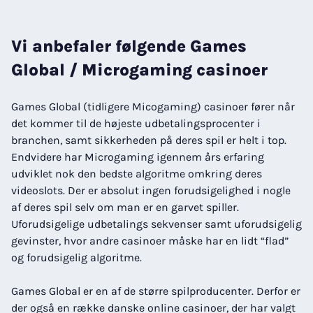
Vi anbefaler følgende Games
Global / Microgaming casinoer
Games Global (tidligere Micogaming) casinoer fører når
det kommer til de højeste udbetalingsprocenter i
branchen, samt sikkerheden på deres spil er helt i top.
Endvidere har Microgaming igennem års erfaring
udviklet nok den bedste algoritme omkring deres
videoslots. Der er absolut ingen forudsigelighed i nogle
af deres spil selv om man er en garvet spiller.
Uforudsigelige udbetalings sekvenser samt uforudsigelig
gevinster, hvor andre casinoer måske har en lidt “flad”
og forudsigelig algoritme.
Games Global er en af de større spilproducenter. Derfor er
der også en række danske online casinoer, der har valgt