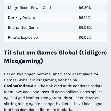
Magnificent Power Gold
96,20%
Donkey Dollars
96,14%
Enchanted Genie
96,08%
Pinata Explosivo
96,05%
Til slut om Games Global (tidligere
Micogaming)
Det er ikke nogen hemmelighed, at vi er ret glade for
Games Global / Microgaming herinde på
CasinoOnline.dk
. Ikke nok med at de gør deres bedste
for at lave gode bonusser til deres spillere, deres spil er
også af god kvalitet. Den garanti de stiller er deres en
sikring af dig og dine penge, hvilket altid vil falde i god
jord hos dem der er lidt mere forsigtige.