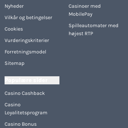
Nyheder
Casinoer med
MobilePay
Vilkår og betingelser
Spilleautomater med
Cookies
højest RTP
Vurderingskriterier
Forretningsmodel
Sitemap
Populære sider
Casino Cashback
Casino
Loyalitetsprogram
Casino Bonus