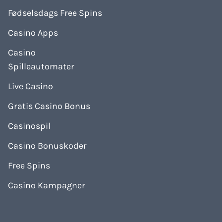
Fødselsdags Free Spins
Casino Apps
Casino
Spilleautomater
Live Casino
Gratis Casino Bonus
Casinospil
Casino Bonuskoder
Free Spins
Casino Kampagner