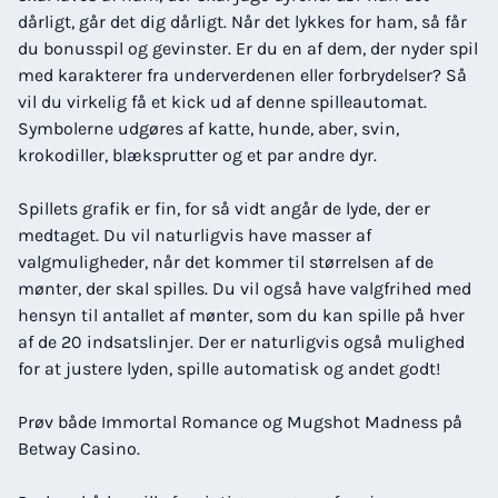
dårligt, går det dig dårligt. Når det lykkes for ham, så får
du bonusspil og gevinster. Er du en af dem, der nyder spil
med karakterer fra underverdenen eller forbrydelser? Så
vil du virkelig få et kick ud af denne spilleautomat.
Symbolerne udgøres af katte, hunde, aber, svin,
krokodiller, blæksprutter og et par andre dyr.
Spillets grafik er fin, for så vidt angår de lyde, der er
medtaget. Du vil naturligvis have masser af
valgmuligheder, når det kommer til størrelsen af ​​de
mønter, der skal spilles. Du vil også have valgfrihed med
hensyn til antallet af mønter, som du kan spille på hver
af de 20 indsatslinjer. Der er naturligvis også mulighed
for at justere lyden, spille automatisk og andet godt!
Prøv både Immortal Romance og Mugshot Madness på
Betway Casino.