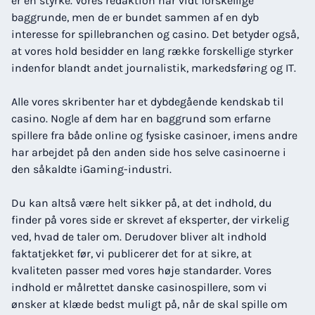
er en styrke. Vores redaktion har vidt forskellige
baggrunde, men de er bundet sammen af en dyb
interesse for spillebranchen og casino. Det betyder også,
at vores hold besidder en lang række forskellige styrker
indenfor blandt andet journalistik, markedsføring og IT.
Alle vores skribenter har et dybdegående kendskab til
casino. Nogle af dem har en baggrund som erfarne
spillere fra både online og fysiske casinoer, imens andre
har arbejdet på den anden side hos selve casinoerne i
den såkaldte iGaming-industri.
Du kan altså være helt sikker på, at det indhold, du
finder på vores side er skrevet af eksperter, der virkelig
ved, hvad de taler om. Derudover bliver alt indhold
faktatjekket før, vi publicerer det for at sikre, at
kvaliteten passer med vores høje standarder. Vores
indhold er målrettet danske casinospillere, som vi
ønsker at klæde bedst muligt på, når de skal spille om