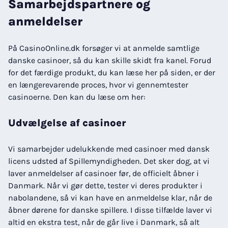
Samarbejdspartnere og
anmeldelser
På CasinoOnline.dk forsøger vi at anmelde samtlige
danske casinoer, så du kan skille skidt fra kanel. Forud
for det færdige produkt, du kan læse her på siden, er der
en længerevarende proces, hvor vi gennemtester
casinoerne. Den kan du læse om her:
Udvælgelse af casinoer
Vi samarbejder udelukkende med casinoer med dansk
licens udsted af Spillemyndigheden. Det sker dog, at vi
laver anmeldelser af casinoer før, de officielt åbner i
Danmark. Når vi gør dette, tester vi deres produkter i
nabolandene, så vi kan have en anmeldelse klar, når de
åbner dørene for danske spillere. I disse tilfælde laver vi
altid en ekstra test, når de går live i Danmark, så alt