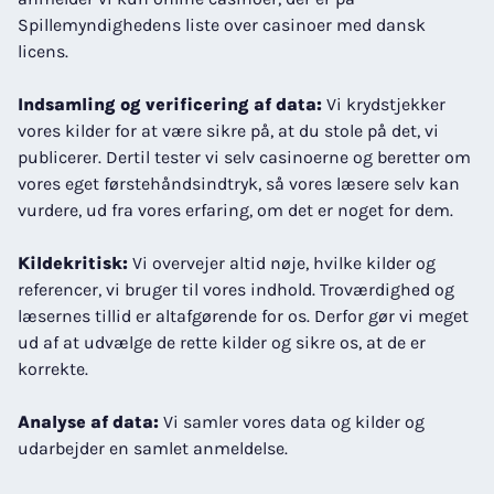
Spillemyndighedens liste over casinoer med dansk
licens.
Indsamling og verificering af data:
Vi krydstjekker
vores kilder for at være sikre på, at du stole på det, vi
publicerer. Dertil tester vi selv casinoerne og beretter om
vores eget førstehåndsindtryk, så vores læsere selv kan
vurdere, ud fra vores erfaring, om det er noget for dem.
Kildekritisk:
Vi overvejer altid nøje, hvilke kilder og
referencer, vi bruger til vores indhold. Troværdighed og
læsernes tillid er altafgørende for os. Derfor gør vi meget
ud af at udvælge de rette kilder og sikre os, at de er
korrekte.
Analyse af data:
Vi samler vores data og kilder og
udarbejder en samlet anmeldelse.