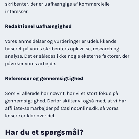
skribenter, der er uafhængige af kommercielle
interesser.
Redaktionel uafhængighed
Vores anmeldelser og vurderinger er udelukkende
baseret på vores skribenters oplevelse, research og
analyse. Det er således ikke nogle eksterne faktorer, der
påvirker vores arbejde.
Referencer og gennemsigtighed
Som vi allerede har nævnt, har vi et stort fokus på
gennemsigtighed. Derfor skilter vi også med, at vi har
affiliate-samarbejder på CasinoOnline.dk, så vores
læsere er klar over det.
Har du et spørgsmål?