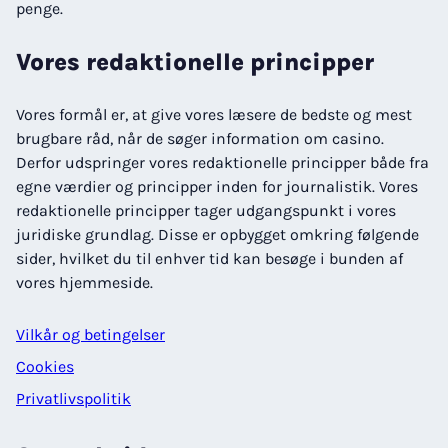
penge.
Vores redaktionelle principper
Vores formål er, at give vores læsere de bedste og mest
brugbare råd, når de søger information om casino.
Derfor udspringer vores redaktionelle principper både fra
egne værdier og principper inden for journalistik. Vores
redaktionelle principper tager udgangspunkt i vores
juridiske grundlag. Disse er opbygget omkring følgende
sider, hvilket du til enhver tid kan besøge i bunden af
vores hjemmeside.
Vilkår og betingelser
Cookies
Privatlivspolitik