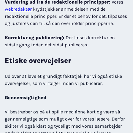
Vurdering ud fra de redaktionelle principper:
Vores
webredaktør
krydstjekker anmeldelsen med de
redaktionelle principper. Er der et behov for det, tilpasses
og justeres den til, så den overholder principperne.
Korrektur og publicering:
Der læses korrektur en
sidste gang inden det sidst publiceres.
Etiske overvejelser
Ud over at lave et grundigt faktatjek har vi også etiske
overvejelser, som vi følger inden vi publicerer.
Gennemsigtighed
Vi bestræber os på at spille med åbne kort og være så
gennemsigtige som muligt over for vores læsere. Derfor
skilter vi også klart og tydeligt med vores samarbejder