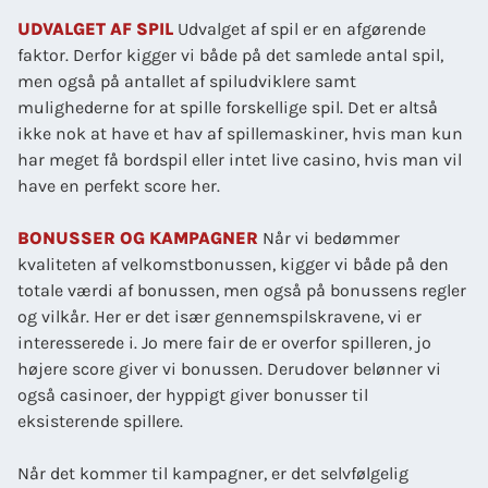
UDVALGET AF SPIL
Udvalget af spil er en afgørende
faktor. Derfor kigger vi både på det samlede antal spil,
men også på antallet af spiludviklere samt
mulighederne for at spille forskellige spil. Det er altså
ikke nok at have et hav af spillemaskiner, hvis man kun
har meget få bordspil eller intet live casino, hvis man vil
have en perfekt score her.
BONUSSER OG KAMPAGNER
Når vi bedømmer
kvaliteten af velkomstbonussen, kigger vi både på den
totale værdi af bonussen, men også på bonussens regler
og vilkår. Her er det især gennemspilskravene, vi er
interesserede i. Jo mere fair de er overfor spilleren, jo
højere score giver vi bonussen. Derudover belønner vi
også casinoer, der hyppigt giver bonusser til
eksisterende spillere.
Når det kommer til kampagner, er det selvfølgelig