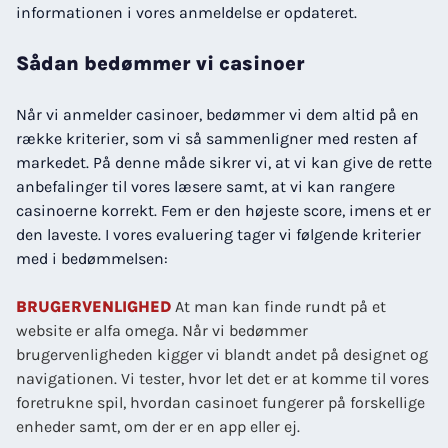
informationen i vores anmeldelse er opdateret.
Sådan bedømmer vi casinoer
Når vi anmelder casinoer, bedømmer vi dem altid på en
række kriterier, som vi så sammenligner med resten af
markedet. På denne måde sikrer vi, at vi kan give de rette
anbefalinger til vores læsere samt, at vi kan rangere
casinoerne korrekt. Fem er den højeste score, imens et er
den laveste. I vores evaluering tager vi følgende kriterier
med i bedømmelsen:
BRUGERVENLIGHED
At man kan finde rundt på et
website er alfa omega. Når vi bedømmer
brugervenligheden kigger vi blandt andet på designet og
navigationen. Vi tester, hvor let det er at komme til vores
foretrukne spil, hvordan casinoet fungerer på forskellige
enheder samt, om der er en app eller ej.