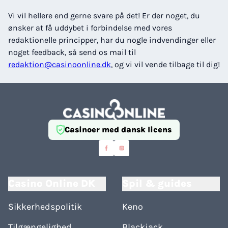
Vi vil hellere end gerne svare på det! Er der noget, du
ønsker at få uddybet i forbindelse med vores
redaktionelle principper, har du nogle indvendinger eller
noget feedback, så send os mail til
redaktion@casinoonline.dk
, og vi vil vende tilbage til dig!
Casinoer med dansk licens
Casino Online DK
Spil & guides
Sikkerhedspolitik
Keno
Tilgængelighed
Blackjack