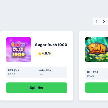
Sugar Rush 1000
4.8/
5
RTP (%)
Volatilitet
RTP (%)
96.53
Lav
94.03
Spil Her