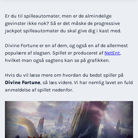
Er du til spilleautomater, men er de almindelige
gevinster ikke nok? Så er det måske de progressive
jackpot spilleautomater du skal give dig i kast med.
Divine Fortune er en af dem, og også en af de allermest
populære af slagsen. Spillet er produceret af
NetEnt
,
hvilket man også sagtens kan se på grafikken.
Hvis du vil læse mere om hvordan du bedst spiller på
Divine Fortune
, så læs videre. Vi har nemlig lavet en fuld
anmeldelse af spillet nedenfor.