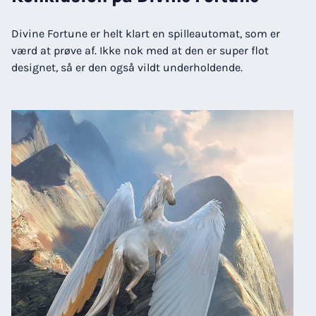
Divine Fortune er helt klart en spilleautomat, som er
værd at prøve af. Ikke nok med at den er super flot
designet, så er den også vildt underholdende.