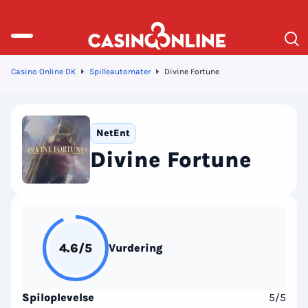
Casino Online DK
Spilleautomater
Divine Fortune
NetEnt
Divine Fortune
4.6
/5
Vurdering
Spiloplevelse
5/5