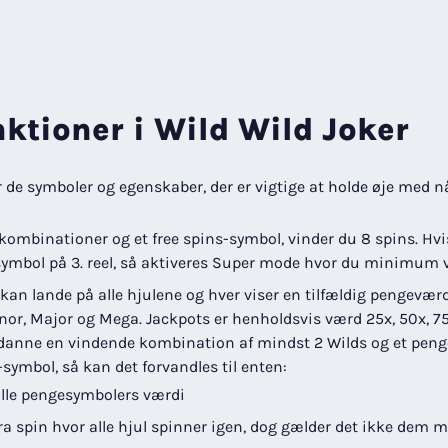
ktioner i Wild Wild Joker
r de symboler og egenskaber, der er vigtige at holde øje med nå
kombinationer og et free spins-symbol, vinder du 8 spins. Hvi
-symbol på 3. reel, så aktiveres Super mode hvor du minimum v
kan lande på alle hjulene og hver viser en tilfældig pengevær
Minor, Major og Mega. Jackpots er henholdsvis værd 25x, 50x, 75
 danne en vindende kombination af mindst 2 Wilds og et penge
-symbol, så kan det forvandles til enten:
alle pengesymbolers værdi
tra spin hvor alle hjul spinner igen, dog gælder det ikke dem 