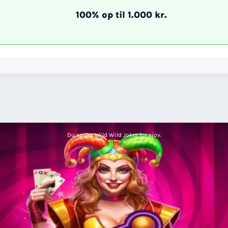
100% op til 1.000 kr.
Du spiller Wild Wild Joker for sjov.