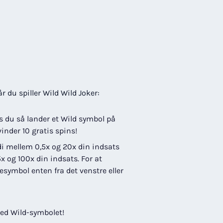
r du spiller Wild Wild Joker:
s du så lander et Wild symbol på
inder 10 gratis spins!
di mellem 0,5x og 20x din indsats
x og 100x din indsats. For at
symbol enten fra det venstre eller
med Wild-symbolet!