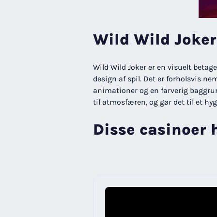
Wild Wild Joker
Wild Wild Joker er en visuelt beta
design af spil. Det er forholsvis n
animationer og en farverig baggrund
til atmosfæren, og gør det til et hy
Disse casinoer 