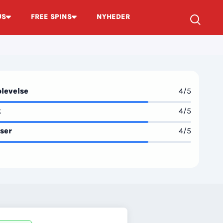
US
FREE SPINS
NYHEDER
plevelse
4/5
k
4/5
ser
4/5