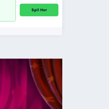
Spil Her