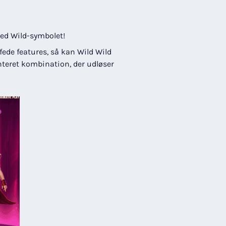
med Wild-symbolet!
 fede features, så kan Wild Wild
teret kombination, der udløser