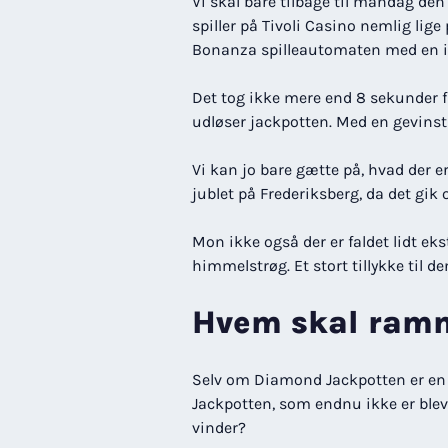
Vi skal bare tilbage til mandag den
spiller på Tivoli Casino nemlig li
Bonanza spilleautomaten med en in
Det tog ikke mere end 8 sekunder f
udløser jackpotten. Med en gevinst 
Vi kan jo bare gætte på, hvad der 
jublet på Frederiksberg, da det gik 
Mon ikke også der er faldet lidt ek
himmelstrøg. Et stort tillykke til d
Hvem skal ramm
Selv om Diamond Jackpotten er en s
Jackpotten, som endnu ikke er blev
vinder?