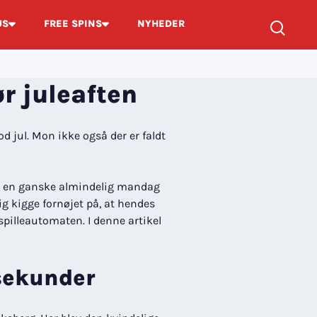
US
FREE SPINS
NYHEDER
ør juleaften
d jul. Mon ikke også der er faldt
an en ganske almindelig mandag
g kigge fornøjet på, at hendes
spilleautomaten. I denne artikel
 sekunder