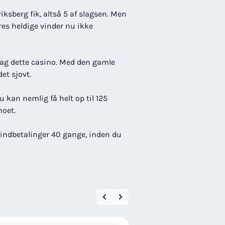
iksberg fik, altså 5 af slagsen. Men
res heldige vinder nu ikke
 bag dette casino. Med den gamle
et sjovt.
kan nemlig få helt op til 125
noet.
e indbetalinger 40 gange, inden du