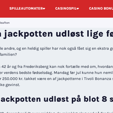
SPILLEAUTOMATER
CASINOSPIL
CASINO BON
uleaften
 jackpotten udløst lige f
 andre, og en heldig spiller har nok også fået sig en ekstra go
 familien?
 42 år og fra Frederiksberg kan nok fortælle med om, hvord
ller verdens bedste fødselsdag. Mandag før jul kunne hun nemli
er 250.000 kr. takket være en af jackpotterne i Tivoli Bonanza 
ke gevinst.
jackpotten udløst på blot 8