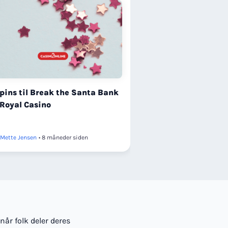
spins til Break the Santa Bank
Spilpakke 1 skal si
 Royal Casino
ansvarligt spilmar
Mette Jensen
• 8 måneder siden
Mette Jensen
• 9 mån
når folk deler deres