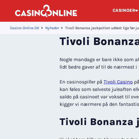
CASINOER
Casino Online DK
Nyheder
Tivoli Bonanza jackpotten udløst lige før j
Tivoli Bonanza
Nogle mandage er bare ikke som alle
lidt bedre gaver af til de nærmest i
En casinospiller på
Tivoli Casino
på
kan føles som selveste juleaften e
saldo på casinoet var vokset til ov
kigger vi nærmere på den fantastis
Tivoli Bonanza 