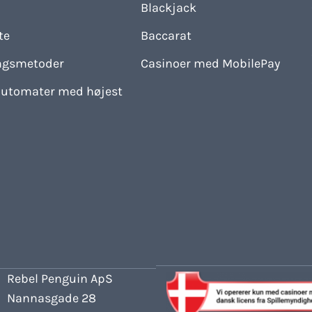
Blackjack
te
Baccarat
ingsmetoder
Casinoer med MobilePay
automater med højest
Rebel Penguin ApS
Nannasgade 28