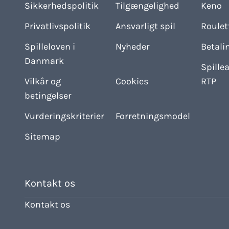
Sikkerhedspolitik
Tilgængelighed
Keno
Privatlivspolitik
Ansvarligt spil
Roulet
Spilleloven i
Nyheder
Betal
Danmark
Spille
Vilkår og
Cookies
RTP
betingelser
Vurderingskriterier
Forretningsmodel
Sitemap
Kontakt os
Kontakt os