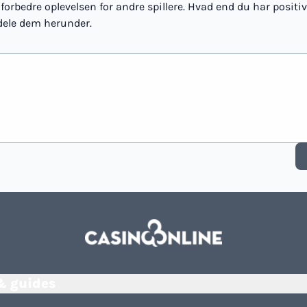
 forbedre oplevelsen for andre spillere. Hvad end du har positiv
dele dem herunder.
& guides