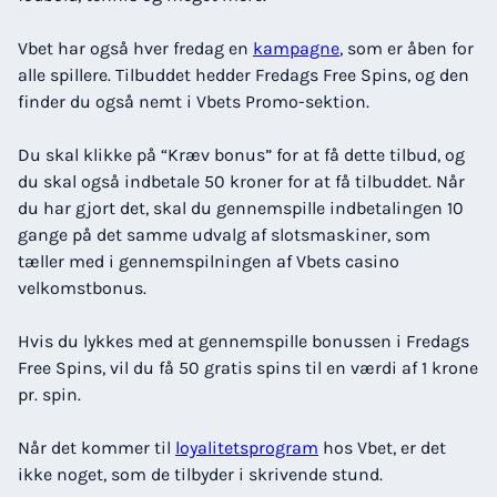
Vbet har også hver fredag en
kampagne
, som er åben for
alle spillere. Tilbuddet hedder Fredags Free Spins, og den
finder du også nemt i Vbets Promo-sektion.
Du skal klikke på “Kræv bonus” for at få dette tilbud, og
du skal også indbetale 50 kroner for at få tilbuddet. Når
du har gjort det, skal du gennemspille indbetalingen 10
gange på det samme udvalg af slotsmaskiner, som
tæller med i gennemspilningen af Vbets casino
velkomstbonus.
Hvis du lykkes med at gennemspille bonussen i Fredags
Free Spins, vil du få 50 gratis spins til en værdi af 1 krone
pr. spin.
Når det kommer til
loyalitetsprogram
hos Vbet, er det
ikke noget, som de tilbyder i skrivende stund.