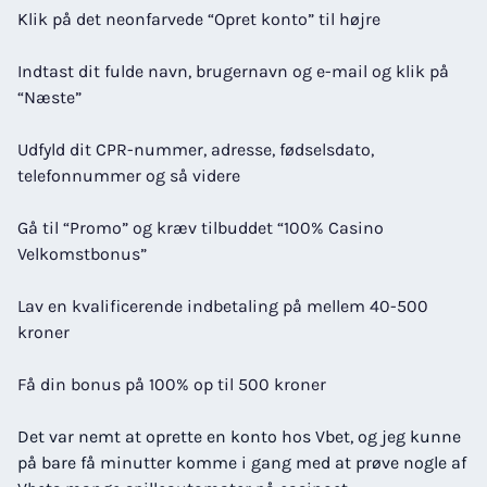
Klik på det neonfarvede “Opret konto” til højre
Indtast dit fulde navn, brugernavn og e-mail og klik på
“Næste”
Udfyld dit CPR-nummer, adresse, fødselsdato,
telefonnummer og så videre
Gå til “Promo” og kræv tilbuddet “100% Casino
Velkomstbonus”
Lav en kvalificerende indbetaling på mellem 40-500
kroner
Få din bonus på 100% op til 500 kroner
Det var nemt at oprette en konto hos Vbet, og jeg kunne
på bare få minutter komme i gang med at prøve nogle af