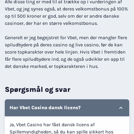
Alle disse ting er med til at trække op i vurderingen af
Vbet, og jeg synes også, at deres velkomstbonus på 100%
op til 500 kroner er god, selv om der er andre danske
casinoer, der har en større velkomstbonus.
Generelt er jeg begejstret for Vbet, men der mangler flere
spiludbydere på deres casino og live casino, før de kan
score topkarakter over hele linjen. Hvis Vbet i fremtiden
får flere spiludbydere ind, og de også udvikler en app til
det danske marked, er topkarakteren i hus.
Spørgsmål og svar
Har Vbet Casino dansk licens?
Ja, Vbet Casino har fået dansk licens af
Spillemyndigheden, så du kan spille sikkert hos