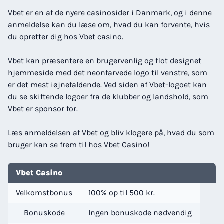
Vbet er en af de nyere casinosider i Danmark, og i denne
anmeldelse kan du læse om, hvad du kan forvente, hvis
du opretter dig hos Vbet casino.
Vbet kan præsentere en brugervenlig og flot designet
hjemmeside med det neonfarvede logo til venstre, som
er det mest iøjnefaldende. Ved siden af Vbet-logoet kan
du se skiftende logoer fra de klubber og landshold, som
Vbet er sponsor for.
Læs anmeldelsen af Vbet og bliv klogere på, hvad du som
bruger kan se frem til hos Vbet Casino!
Vbet Casino
Velkomstbonus
100% op til 500 kr.
Bonuskode
Ingen bonuskode nødvendig