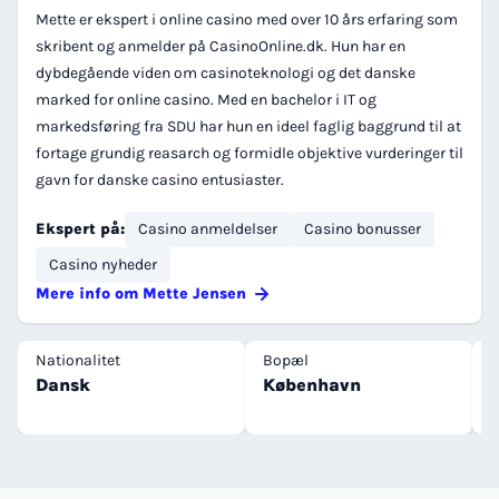
Mette er ekspert i online casino med over 10 års erfaring som
skribent og anmelder på CasinoOnline.dk. Hun har en
dybdegående viden om casinoteknologi og det danske
marked for online casino. Med en bachelor i IT og
markedsføring fra SDU har hun en ideel faglig baggrund til at
fortage grundig reasarch og formidle objektive vurderinger til
gavn for danske casino entusiaster.
Ekspert på:
Casino anmeldelser
Casino bonusser
Casino nyheder
Mere info om
Mette Jensen
Nationalitet
Bopæl
U
Dansk
København