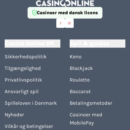
Casinoer med dansk licens
Casino Online DK
Spil & guides
Sikkerhedspolitik
Keno
Tilgængelighed
Blackjack
Privatlivspolitik
Roulette
Ansvarligt spil
Baccarat
Spilleloven i Danmark
Betalingsmetoder
Nyheder
Casinoer med
MobilePay
Vilkår og betingelser