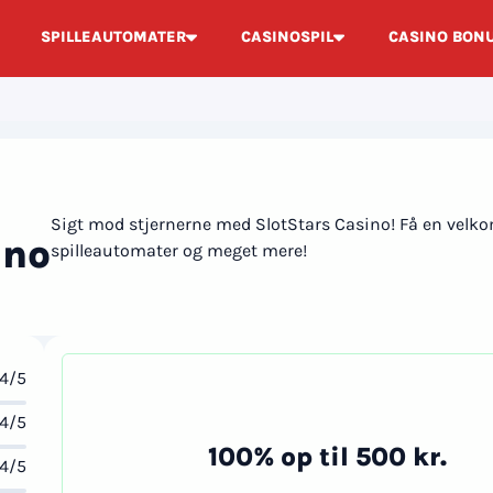
SPILLEAUTOMATER
CASINOSPIL
CASINO BON
Sigt mod stjernerne med SlotStars Casino! Få en velko
ino
spilleautomater og meget mere!
4/5
4/5
100% op til 500 kr.
4/5