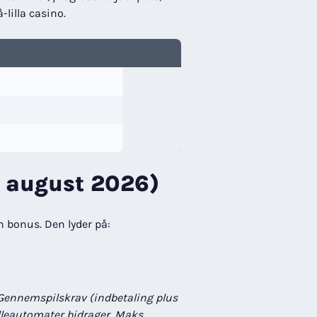
-lilla casino.
t august 2026)
h bonus. Den lyder på:
 Gennemspilskrav (indbetaling plus
illeautomater bidrager. Maks.