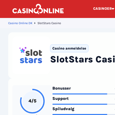
CASINOER
Casino Online DK
SlotStars Casino
Casino anmeldelse
SlotStars Cas
Bonusser
Support
4
/5
Spiludvalg