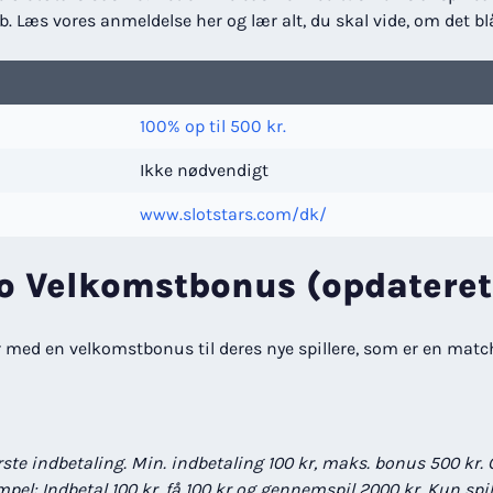
ub. Læs vores anmeldelse her og lær alt, du skal vide, om det blå
100% op til 500 kr.
Ikke nødvendigt
www.slotstars.com/dk/
no Velkomstbonus (opdatere
ar med en velkomstbonus til deres nye spillere, som er en matc
ste indbetaling. Min. indbetaling 100 kr, maks. bonus 500 kr.
pel: Indbetal 100 kr, få 100 kr og gennemspil 2000 kr. Kun sp