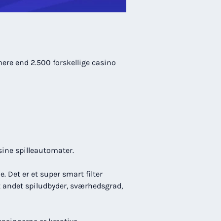
 mere end 2.500 forskellige casino
sine spilleautomater.
. Det er et super smart filter
dt andet spiludbyder, sværhedsgrad,