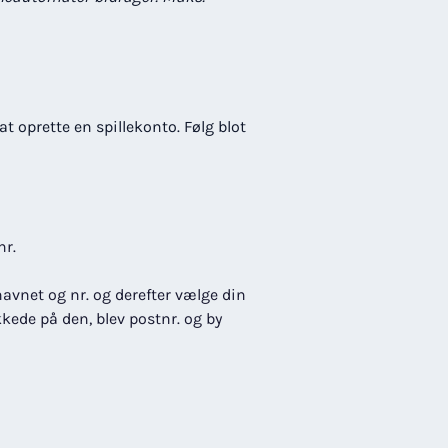
t oprette en spillekonto. Følg blot
nr.
navnet og nr. og derefter vælge din
kkede på den, blev postnr. og by