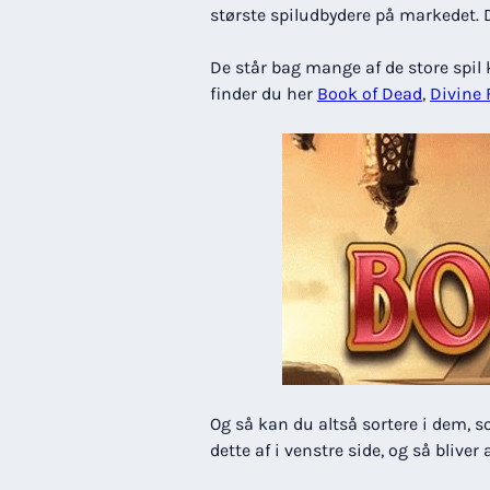
største spiludbydere på markedet. 
De står bag mange af de store spil 
finder du her
Book of Dead
,
Divine 
Og så kan du altså sortere i dem, s
dette af i venstre side, og så bliver 