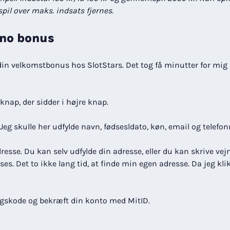
spil over maks. indsats fjernes.
ino bonus
din velkomstbonus hos SlotStars. Det tog få minutter for mig a
knap, der sidder i højre knap.
Jeg skulle her udfylde navn, fødsesldato, køn, email og telefon
dresse. Du kan selv udfylde din adresse, eller du kan skrive vej
es. Det to ikke lang tid, at finde min egen adresse. Da jeg kli
gskode og bekræft din konto med MitID.