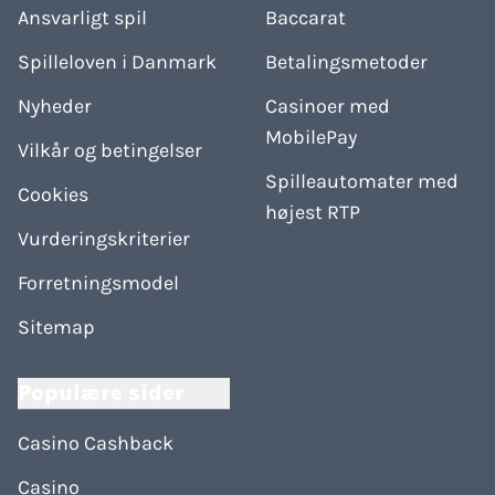
Ansvarligt spil
Baccarat
Spilleloven i Danmark
Betalingsmetoder
Nyheder
Casinoer med
MobilePay
Vilkår og betingelser
Spilleautomater med
Cookies
højest RTP
Vurderingskriterier
Forretningsmodel
Sitemap
Populære sider
Casino Cashback
Casino