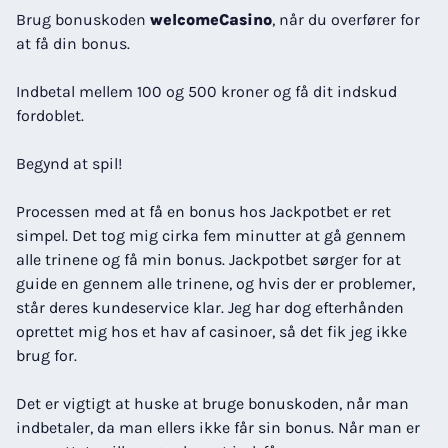
Brug bonuskoden
welcomeCasino
, når du overfører for
at få din bonus.
Indbetal mellem 100 og 500 kroner og få dit indskud
fordoblet.
Begynd at spil!
Processen med at få en bonus hos Jackpotbet er ret
simpel. Det tog mig cirka fem minutter at gå gennem
alle trinene og få min bonus. Jackpotbet sørger for at
guide en gennem alle trinene, og hvis der er problemer,
står deres kundeservice klar. Jeg har dog efterhånden
oprettet mig hos et hav af casinoer, så det fik jeg ikke
brug for.
Det er vigtigt at huske at bruge bonuskoden, når man
indbetaler, da man ellers ikke får sin bonus. Når man er