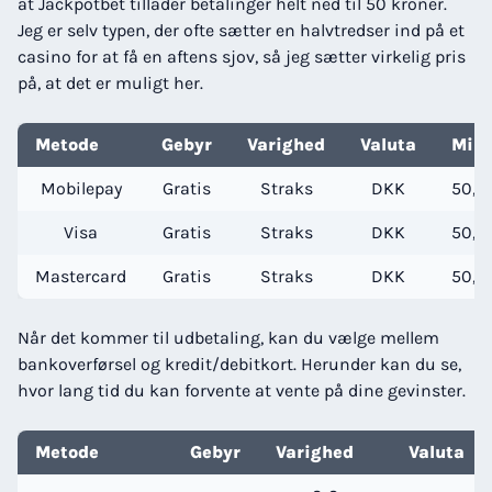
at Jackpotbet tillader betalinger helt ned til 50 kroner.
Jeg er selv typen, der ofte sætter en halvtredser ind på et
casino for at få en aftens sjov, så jeg sætter virkelig pris
på, at det er muligt her.
Metode
Gebyr
Varighed
Valuta
Min.
Mobilepay
Gratis
Straks
DKK
50,0
Visa
Gratis
Straks
DKK
50,0
Mastercard
Gratis
Straks
DKK
50,0
Når det kommer til udbetaling, kan du vælge mellem
bankoverførsel og kredit/debitkort. Herunder kan du se,
hvor lang tid du kan forvente at vente på dine gevinster.
Metode
Gebyr
Varighed
Valuta