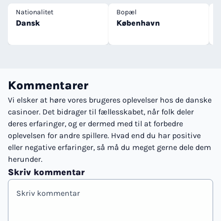
Nationalitet
Bopæl
U
Dansk
København
Kommentarer
Vi elsker at høre vores brugeres oplevelser hos de danske
casinoer. Det bidrager til fællesskabet, når folk deler
deres erfaringer, og er dermed med til at forbedre
oplevelsen for andre spillere. Hvad end du har positive
eller negative erfaringer, så må du meget gerne dele dem
herunder.
Skriv kommentar