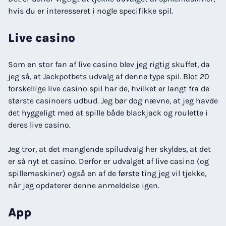
hvis du er interesseret i nogle specifikke spil.
Live casino
Som en stor fan af live casino blev jeg rigtig skuffet, da
jeg så, at Jackpotbets udvalg af denne type spil. Blot 20
forskellige live casino spil har de, hvilket er langt fra de
største casinoers udbud. Jeg bør dog nævne, at jeg havde
det hyggeligt med at spille både blackjack og roulette i
deres live casino.
Jeg tror, at det manglende spiludvalg her skyldes, at det
er så nyt et casino. Derfor er udvalget af live casino (og
spillemaskiner) også en af de første ting jeg vil tjekke,
når jeg opdaterer denne anmeldelse igen.
App