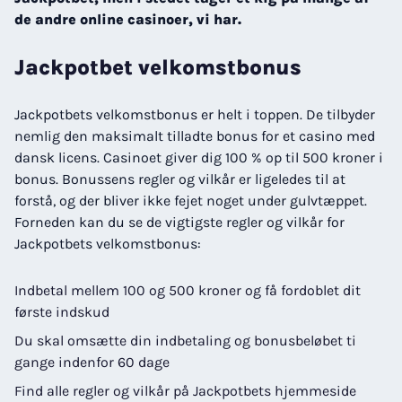
de andre online casinoer, vi har.
Jackpotbet velkomstbonus
Jackpotbets velkomstbonus er helt i toppen. De tilbyder
nemlig den maksimalt tilladte bonus for et casino med
dansk licens. Casinoet giver dig 100 % op til 500 kroner i
bonus. Bonussens regler og vilkår er ligeledes til at
forstå, og der bliver ikke fejet noget under gulvtæppet.
Forneden kan du se de vigtigste regler og vilkår for
Jackpotbets velkomstbonus:
Indbetal mellem 100 og 500 kroner og få fordoblet dit
første indskud
Du skal omsætte din indbetaling og bonusbeløbet ti
gange indenfor 60 dage
Find alle regler og vilkår på Jackpotbets hjemmeside