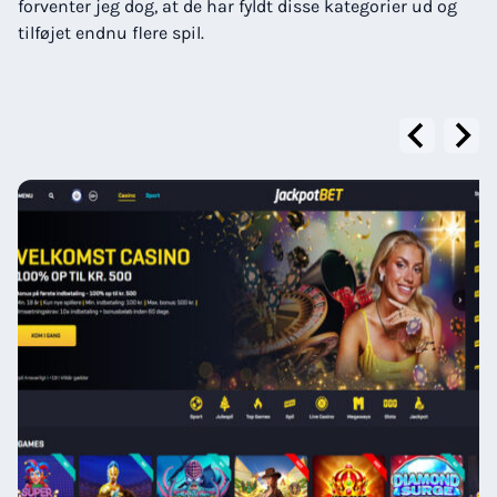
forventer jeg dog, at de har fyldt disse kategorier ud og
tilføjet endnu flere spil.