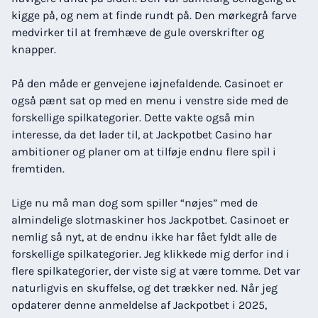
kigge på, og nem at finde rundt på. Den mørkegrå farve
medvirker til at fremhæve de gule overskrifter og
knapper.
På den måde er genvejene iøjnefaldende. Casinoet er
også pænt sat op med en menu i venstre side med de
forskellige spilkategorier. Dette vakte også min
interesse, da det lader til, at Jackpotbet Casino har
ambitioner og planer om at tilføje endnu flere spil i
fremtiden.
Lige nu må man dog som spiller “nøjes” med de
almindelige slotmaskiner hos Jackpotbet. Casinoet er
nemlig så nyt, at de endnu ikke har fået fyldt alle de
forskellige spilkategorier. Jeg klikkede mig derfor ind i
flere spilkategorier, der viste sig at være tomme. Det var
naturligvis en skuffelse, og det trækker ned. Når jeg
opdaterer denne anmeldelse af Jackpotbet i 2025,