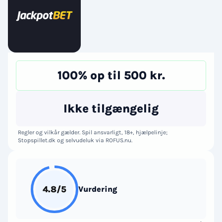
100% op til 500 kr.
Ikke tilgængelig
Regler og vilkår gælder. Spil ansvarligt, 18+, hjælpelinje;
Stopspillet.dk og selvudeluk via ROFUS.nu.
4.8
/5
Vurdering