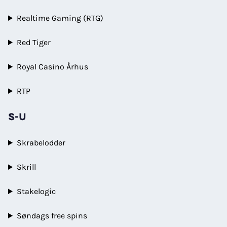
Realtime Gaming (RTG)
Red Tiger
Royal Casino Århus
RTP
S-U
Skrabelodder
Skrill
Stakelogic
Søndags free spins