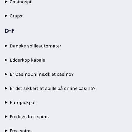
Casinospil
Craps
D-F
Danske spilleautomater
Edderkop kabale
Er CasinoOnline.dk et casino?
Er det sikkert at spille på online casino?
Eurojackpot
Fredags free spins
Free spins