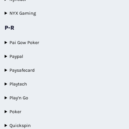
NYX Gaming
P-R
Pai Gow Poker
Paypal
Paysafecard
Playtech
Play’n Go
Poker
Quickspin