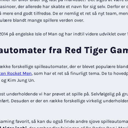
asinoer, der allerede har skabte et navn for sig selv. Derfor er 
mere end godt tilfredse. De er nemlig et ret så nyt team, men 
pulære blandt mange spillere verden over.
014 på engelske Isle of Man og har indtil videre udviklet over
automater fra Red Tiger Ga
kke forskellige spilleautomater, der er blevet populære blandt
ten Rocket Men
, som har et ret så finurligt tema. De to hoved
p og Kim Jung Un.
t underholdende vi har prøvet at spille på. Selvfølgelig på g
emført. Desuden er der en række forskellige virkelig underhol
Gaming favorit, så kan du også finde andre sjove spilleautomat