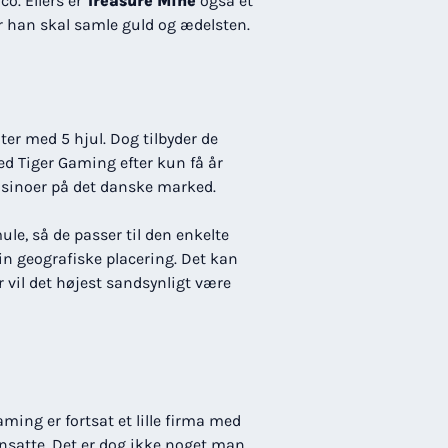
o. Ellers er
Treasure Mine
også et
r han skal samle guld og ædelsten.
ter med 5 hjul. Dog tilbyder de
ed Tiger Gaming efter kun få år
casinoer på det danske marked.
le, så de passer til den enkelte
din geografiske placering. Det kan
 vil det højest sandsynligt være
ming er fortsat et lille firma med
nsatte. Det er dog ikke noget man