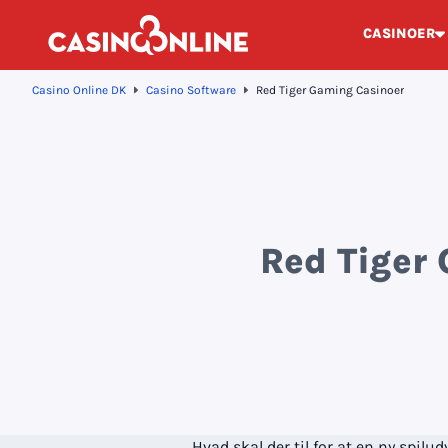
CASINOER
Casino Online DK
Casino Software
Red Tiger Gaming Casinoer
Red Tiger
Hvad skal der til for at en ny spilud