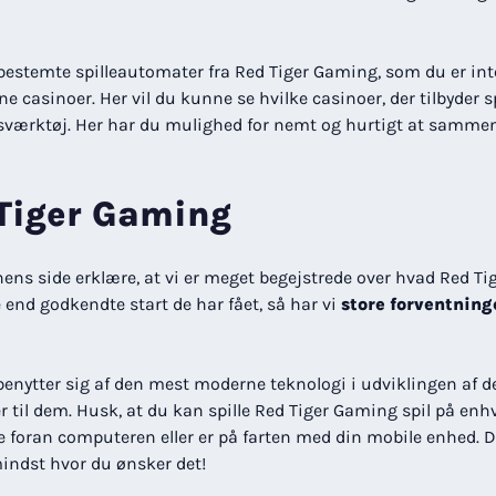
e bestemte spilleautomater fra Red Tiger Gaming, som du er inte
ne casinoer. Her vil du kunne se hvilke casinoer, der tilbyder 
værktøj. Her har du mulighed for nemt og hurtigt at sammenl
 Tiger Gaming
ionens side erklære, at vi er meget begejstrede over hvad Red 
 end godkendte start de har fået, så har vi
store forventninge
nytter sig af den mest moderne teknologi i udviklingen af dere
 til dem. Husk, at du kan spille Red Tiger Gaming spil på enhv
oran computeren eller er på farten med din mobile enhed. Der
mindst hvor du ønsker det!