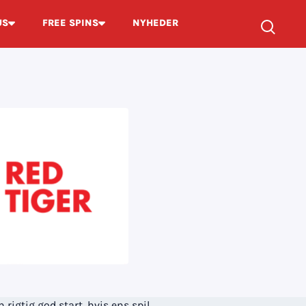
US
FREE SPINS
NYHEDER
 rigtig god start, hvis ens spil