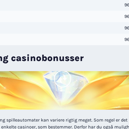
9
9
9
9
ng casinobonusser
 spilleautomater kan variere rigtig meget. Som regel er det ik
 enkelte casinoer, som bestemmer. Derfor har du også mulighe