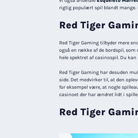
vi også anbefale
Esqueleto Marred
rigtig populært spil blandt mange.
Red Tiger Gamin
Red Tiger Gaming tilbyder mere end 
også en række af de bordspil, som 
hele spektret af casinospil. Du ka
Red Tiger Gaming har desuden muligg
side. Det medvirker til, at den ople
for eksempel være, at nogle spille
casinoet der har ændret lidt i spille
Red Tiger Gami