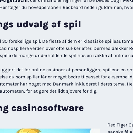
-tiger.iachi
, der omhandler fejringen af De Dødes Dag i Mexic
 Her følger du hovedpersonen Redbeard nede i guldminen, hvo
gs udvalg af spil
30 forskellige spil. De fleste af dem er klassiske spilleautoma
casinospillere verden over ofte sukker efter. Dermed dækker R
n spille de mange underholdende spil hos en række af online 
jort det for online casinoer at personliggøre spillene en smu
velse du som spiller får er meget bedre tilpasset for eksempel 
automater har noget med Danmark inkluderet i deres tema. Her
automaten, for at gøre det lidt sjovere for dig.
ng casinosoftware
Red Tiger Ga
ganske få a