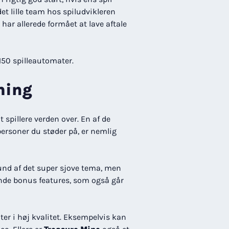
det lille team hos spiludvikleren
har allerede formået at lave aftale
 150 spilleautomater.
ming
 spillere verden over. En af de
personer du støder på, er nemlig
rund af det super sjove tema, men
dende bonus features, som også går
er i høj kvalitet. Eksempelvis kan