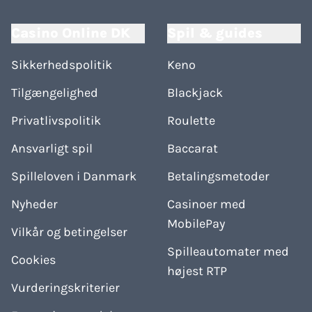
Casino Online DK
Spil & guides
Sikkerhedspolitik
Keno
Tilgængelighed
Blackjack
Privatlivspolitik
Roulette
Ansvarligt spil
Baccarat
Spilleloven i Danmark
Betalingsmetoder
Nyheder
Casinoer med
MobilePay
Vilkår og betingelser
Spilleautomater med
Cookies
højest RTP
Vurderingskriterier