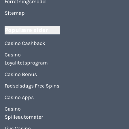
Forretningsmodel
Sitemap
Populære sider
Casino Cashback
Casino
Loyalitetsprogram
Casino Bonus
Fødselsdags Free Spins
Casino Apps
Casino
Spilleautomater
Live Casino