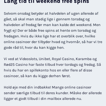
Lang tid til weekend free spins
Selvom onsdag betyder at halvdelen af ugen allerede af
gået, så skal man stadig lige i gennem torsdag og
halvdelen af fredag før man kan kalde det weekend. Men
frygt ej! Der er både free spins at hente om torsdag og
fredagen. Hvis du ikke lige har et overblik over, hvilke
online casinoer der tilbyder hvad og hvornår, så har vi tre
gode råd til, hvor du kan kigge hen.
Vi ved at Videoslots, Unibet, Royal Casino, Karamba og
Rød25 Casino har faste tilbud hver tordags og fredag. Så
hvis du har en spillekonto hos en eller flere af disse
casinoer, så kan du kigge derhen først.
Hold øje med din indbakke! Mange online casinoer
sender særlige tilbud til deres kunder. Måske der allerede
ligger et godt tilbud i din mailbox allerede nu.