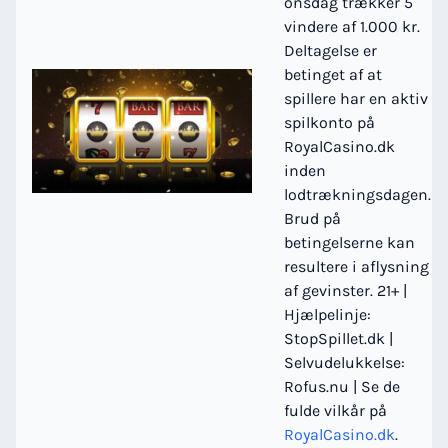
onsdag trækker 5
vindere af 1.000 kr.
Deltagelse er
betinget af at
spillere har en aktiv
spilkonto på
RoyalCasino.dk
inden
lodtrækningsdagen.
Brud på
betingelserne kan
resultere i aflysning
af gevinster. 21+ |
Hjælpelinje:
StopSpillet.dk |
Selvudelukkelse:
Rofus.nu | Se de
fulde vilkår på
RoyalCasino.dk
.