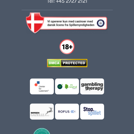
Tel: +45 2727 2121