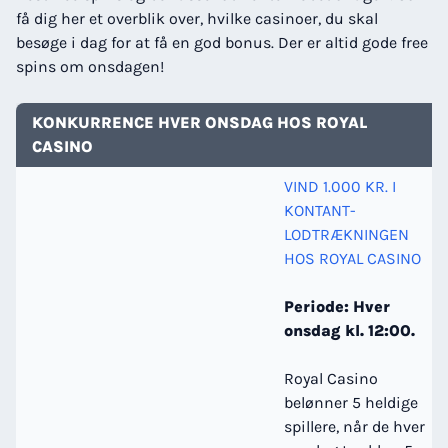
få dig her et overblik over, hvilke casinoer, du skal
besøge i dag for at få en god bonus. Der er altid gode free
spins om onsdagen!
KONKURRENCE HVER ONSDAG HOS ROYAL
CASINO
VIND 1.000 KR. I
KONTANT-
LODTRÆKNINGEN
HOS ROYAL CASINO
Periode: Hver
onsdag kl. 12:00.
Royal Casino
belønner 5 heldige
spillere, når de hver