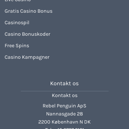
Gratis Casino Bonus
Casinospil
Casino Bonuskoder
Free Spins
Casino Kampagner
Kontakt os
Kontakt os
Rebel Penguin ApS
Nannasgade 28
2200 København N DK