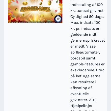
indbetaling af 100
kr., uanset gevinst.
Gyldighed 60 dage.
Max. indsats 100
kr. pr. indsats er
gældende indtil
gennemspilskravet
er mødt. Visse
spilleautomater,
bordspil samt
gamble-features er
ekskluderede. Brud
på betingelserne
kan resultere i
aflysning af
eventuelle
gevinster. 21+ |
Hjælpelinje: