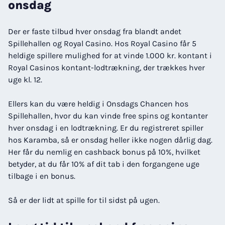
onsdag
Der er faste tilbud hver onsdag fra blandt andet
Spillehallen og Royal Casino. Hos Royal Casino får 5
heldige spillere mulighed for at vinde 1.000 kr. kontant i
Royal Casinos kontant-lodtrækning, der trækkes hver
uge kl. 12.
Ellers kan du være heldig i Onsdags Chancen hos
Spillehallen, hvor du kan vinde free spins og kontanter
hver onsdag i en lodtrækning. Er du registreret spiller
hos Karamba, så er onsdag heller ikke nogen dårlig dag.
Her får du nemlig en cashback bonus på 10%, hvilket
betyder, at du får 10% af dit tab i den forgangene uge
tilbage i en bonus.
Så er der lidt at spille for til sidst på ugen.