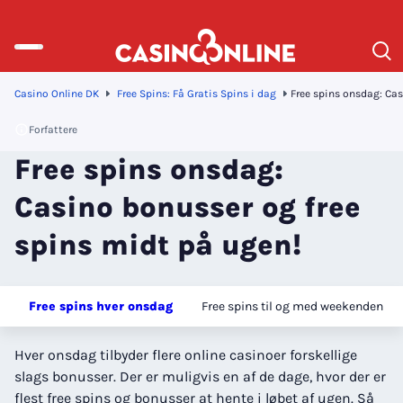
Casino Online DK
Free Spins: Få Gratis Spins i dag
Free spins onsdag: Cas
Forfattere
Free spins onsdag:
Casino bonusser og free
spins midt på ugen!
Free spins hver onsdag
Free spins til og med weekenden
Hver onsdag tilbyder flere online casinoer forskellige
slags bonusser. Der er muligvis en af de dage, hvor der er
flest free spins og bonusser at hente i løbet af ugen. Så