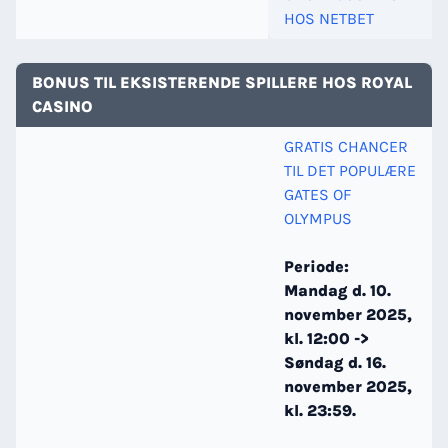
HOS NETBET
BONUS TIL EKSISTERENDE SPILLERE HOS ROYAL
CASINO
GRATIS CHANCER
TIL DET POPULÆRE
GATES OF
OLYMPUS
Periode:
Mandag d. 10.
november 2025,
kl. 12:00 ->
Søndag d. 16.
november 2025,
kl. 23:59.