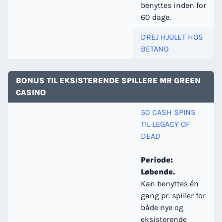
benyttes inden for
60 dage.
DREJ HJULET HOS
BETANO
BONUS TIL EKSISTERENDE SPILLERE MR GREEN
CASINO
50 CASH SPINS
TIL LEGACY OF
DEAD
Periode:
Løbende.
Kan benyttes én
gang pr. spiller for
både nye og
eksisterende