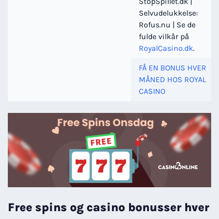
StopSpillet.dk |
Selvudelukkelse:
Rofus.nu | Se de
fulde vilkår på
RoyalCasino.dk
.
FÅ EN BONUS HVER
MÅNED HOS ROYAL
CASINO
Free spins og casino bonusser hver