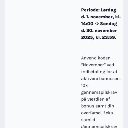
Periode: Lørdag
d. 1. november, kl.
14:00 -> Søndag
d. 30. november
2025, kl. 23:59.
Anvend koden
“November” ved
indbetaling for at
aktivere bonussen.
10x
gennemspilskrav
på værdien af
bonus samt din
overførsel, f.eks.
samlet
gennemspilskrav