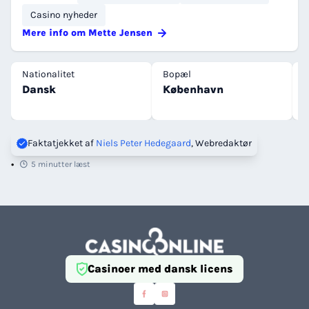
Casino nyheder
Mere info om
Mette Jensen
Nationalitet
Bopæl
U
Dansk
København
Faktatjekket af
Niels Peter Hedegaard
, Webredaktør
•
5 minutter læst
Casinoer med dansk licens