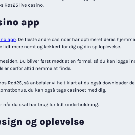
os Røs25 live casino.
sino app
ino app
. De fleste andre casinoer har optimeret deres hjemmesi
 lidt mere nemt og lækkert for dig og din spiloplevelse.
iden. Du bliver først mødt at en formel, så du kan logge ind
de er derfor altid nemme at finde.
 hos Rød25, så anbefaler vi helt klart at du også downloader 
elkomstbonus, du kan også tage casinoet med dig.
er når du skal har brug for lidt underholdning.
sign og oplevelse