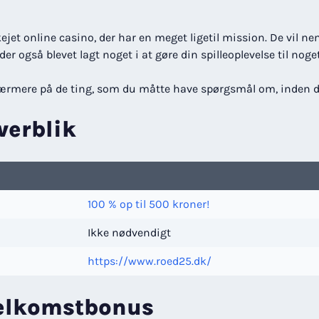
kejet online casino, der har en meget ligetil mission. De vil n
er også blevet lagt noget i at gøre din spilleoplevelse til noge
ærmere på de ting, som du måtte have spørgsmål om, inden du 
verblik
100 % op til 500 kroner!
Ikke nødvendigt
https://www.roed25.dk/
elkomstbonus