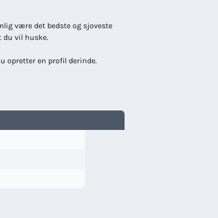
emlig være det bedste og sjoveste
t du vil huske.
opretter en profil derinde.