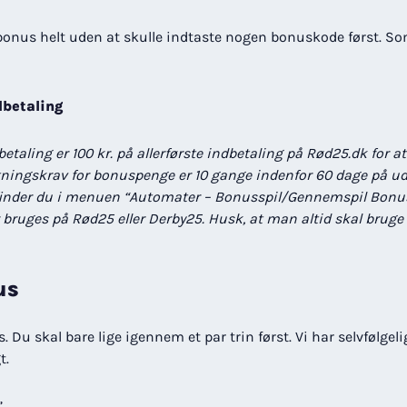
nus helt uden at skulle indtaste nogen bonuskode først. Som 
ndbetaling
etaling er 100 kr. på allerførste indbetaling på Rød25.dk for a
ningskrav for bonuspenge er 10 gange indenfor 60 dage på ud
inder du i menuen “Automater – Bonusspil/Gennemspil Bonus
 bruges på Rød25 eller Derby25. Husk, at man altid skal bruge
us
. Du skal bare lige igennem et par trin først. Vi har selvfølgeli
t.
”