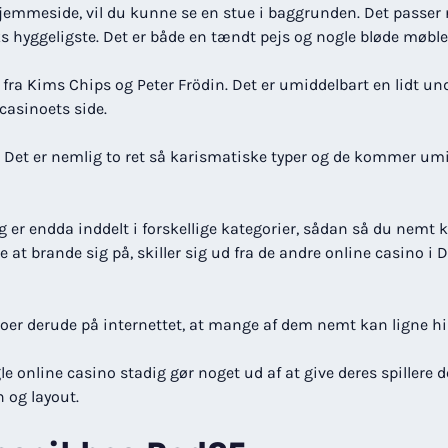
hjemmeside, vil du kunne se en stue i baggrunden. Det passer 
 hyggeligste. Det er både en tændt pejs og nogle bløde møble
fra Kims Chips og Peter Frödin. Det er umiddelbart en lidt un
casinoets side.
t. Det er nemlig to ret så karismatiske typer og de kommer umi
 er endda inddelt i forskellige kategorier, sådan så du nemt k
at brande sig på, skiller sig ud fra de andre online casino i 
oer derude på internettet, at mange af dem nemt kan ligne h
ogle online casino stadig gør noget ud af at give deres spillere
 og layout.