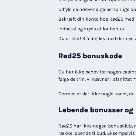
Udfyld de nødvendige personlige op
Bekræft din konto hos Rød25 med d
Indbetal og kryds af for bonus
Du er klar! Slå dig løs med din ny
Rød25 bonuskode
Du har ikke behov for nogen casino
følge de trin, vi nævner i afsnittet
Dermed er der ikke nogle koder, du sk
Løbende bonusser og 
Rød25 har ikke nogen bonusklub, me
række løbende tilbud. Eksempelvis er