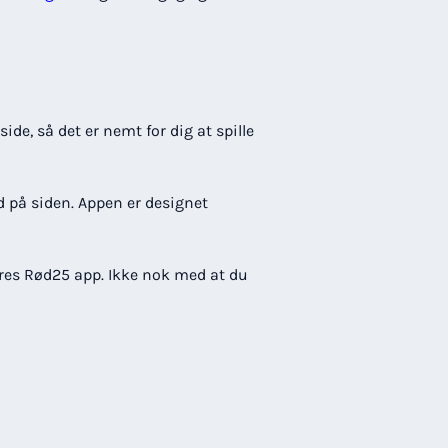
de, så det er nemt for dig at spille
 på siden. Appen er designet
deres Rød25 app. Ikke nok med at du