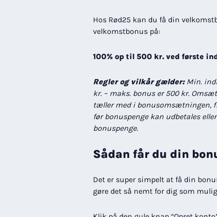
Hos Rød25 kan du få din velkomstbo
velkomstbonus på:
100% op til 500 kr. ved første i
Regler og vilkår gælder:
Min. indb
kr. – maks. bonus er 500 kr. Omsæt
tæller med i bonusomsætningen, f
før bonuspenge kan udbetales eller
bonuspenge.
Sådan får du din bon
Det er super simpelt at få din bonus
gøre det så nemt for dig som mulig
Klik på den gule knap “Opret konto