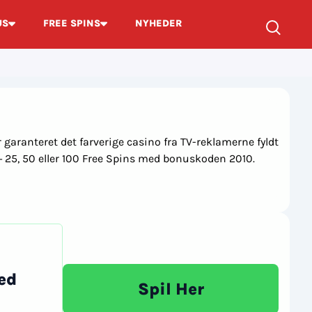
US
FREE SPINS
NYHEDER
aranteret det farverige casino fra TV-reklamerne fyldt
+ 25, 50 eller 100 Free Spins med bonuskoden 2010.
ved
Spil Her