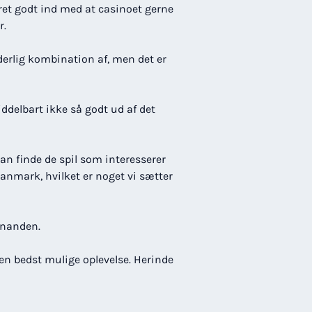
ret godt ind med at casinoet gerne
r.
derlig kombination af, men det er
ddelbart ikke så godt ud af det
an finde de spil som interesserer
Danmark, hvilket er noget vi sætter
inanden.
 den bedst mulige oplevelse. Herinde