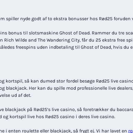
spiller nyde godt af to ekstra bonusser hos Rød25 foruden v
pins bonus til slotsmaskine Ghost of Dead. Rammer du tre sca
 Rich Wilde and The Wandering City, får du 25 ekstra free spin
åledes freespins uden indbetaling til Ghost of Dead, hvis du er
 og kortspil, så kan dumed stor fordel besøge Rød25 live casino
og blackjack. Her kan du spille mod professionelle live dealer
velse ud af det.
ive blackjack på Rød25’s live casino, så foretrækker du baccarat
 og kortspil live hos Rød25 casino i deres live casino.
ne i enten roulette eller blackjack, så frygt ej. Vi har lavet en
ro