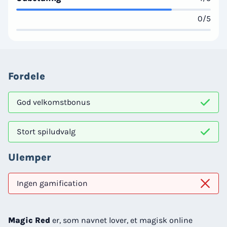
0/5
Fordele
God velkomstbonus
Stort spiludvalg
Ulemper
Ingen gamification
Magic Red
er, som navnet lover, et magisk online