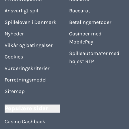
Ansvarligt spil
Baccarat
Spilleloven i Danmark
Betalingsmetoder
Nyheder
Casinoer med
MobilePay
Vilkår og betingelser
Spilleautomater med
Cookies
højest RTP
Vurderingskriterier
Forretningsmodel
Sitemap
Populære sider
Casino Cashback