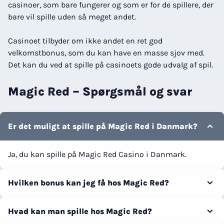
casinoer, som bare fungerer og som er for de spillere, der
bare vil spille uden så meget andet.
Casinoet tilbyder om ikke andet en ret god
velkomstbonus, som du kan have en masse sjov med.
Det kan du ved at spille på casinoets gode udvalg af spil.
Magic Red – Spørgsmål og svar
Er det muligt at spille på Magic Red i Danmark?
Ja, du kan spille på Magic Red Casino i Danmark.
Hvilken bonus kan jeg få hos Magic Red?
Hvad kan man spille hos Magic Red?