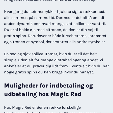
Hver gang du spinner rykker hjulene sig to rækker ned,
alle sammen på samme tid. Dermed er det altså en lidt
anden dynamik end hvad mange slot spillere er vant til.
Du skal holde øje med citronen, da den er din vej til
gratis spins. Derudover er både kirsebærerne, jordbæret
og citronen et symbol, der erstatter alle andre symboler.
En sød og sjov spilleautomat, hvis du er til det helt
simple, uden alt for mange distraheringer og andet. Vi
anbefaler at du prøver dig lidt frem. Eventuelt hvis du har
nogle gratis spins du kan bruge, hvor du har lyst.
Muligheder for indbetaling og
udbetaling hos Magic Red
Hos Magic Red er der en række forskellige