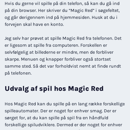
Hvis du gerne vil spille på din telefon, så kan du gå ind
på din browser. Her skriver du “Magic Red” i søgefeltet,
og går derigennem ind på hjemmesiden. Husk at du i
forvejen skal have en konto.
Jeg selv har prøvet at spille Magic Red fra telefonen. Det
er ligesom at spille fra computeren. Forskellen er
selvfølgelig at billederne er mindre, men de forbliver
skarpe. Menuen og knapper forbliver også stortset
samme sted. Så det var forholdvist nemt at finde rundt
på telefonen.
Udvalg af spil hos Magic Red
Hos Magic Red kan du spille på en lang række forskellige
spilleautomater. Der er noget for enhver smag. Der er
sørget for, at du kan spille på spil fra en håndfuld
forskellige spiludviklere. Dermed er der noget for enhver