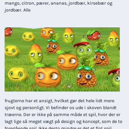
mango, citron, pærer, ananas, jordbær, kirsebær og
jordbær. Alle
frugterne har et ansigt, hvilket gør det hele lidt mere
sjovt og personligt. Vi befinder os ude i skoven blandt
træerne. Der er ikke på samme måde et spil, hvor der er
lagt lige så meget vægt på design og koncept, som de to
foregående spil. Ikke desto mindre er det et flot spil.