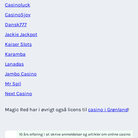
Casinoluck
CasinoSjov
Dansk777
Jackie Jackpot
Kaiser Slots
Karamba
Lanadas
Jambo Casino
Mr Spil
Next Casino
Magic Red har i øvrigt også licens til
casino i Grønland
!
10 års erfaring i at skrive anmeldelser og artikler om online casino