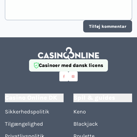
Tilføj kommentar
Casinoer med dansk licens
Casino Online DK
Spil & guides
Sikkerhedspolitik
Keno
Tilgængelighed
Blackjack
Privatlivspolitik
Roulette