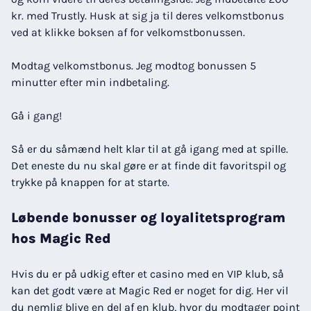
kr. med Trustly. Husk at sig ja til deres velkomstbonus
ved at klikke boksen af for velkomstbonussen.
Modtag velkomstbonus. Jeg modtog bonussen 5
minutter efter min indbetaling.
Gå i gang!
Så er du såmænd helt klar til at gå igang med at spille.
Det eneste du nu skal gøre er at finde dit favoritspil og
trykke på knappen for at starte.
Løbende bonusser og loyalitetsprogram
hos Magic Red
Hvis du er på udkig efter et casino med en VIP klub, så
kan det godt være at Magic Red er noget for dig. Her vil
du nemlig blive en del af en klub, hvor du modtager point