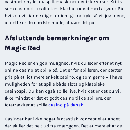
casinoet snyder og spillemaskiner der ikke virker. Kritik
som casinoet i realiteten ikke har noget med at gøre. Så
hvis du vil danne dig et ordenligt indtryk, så vil jeg mene,
at dette er den bedste måde, at gøre det på.
Afsluttende bemærkninger om
Magic Red
Magic Red er en god mulighed, hvis du leder efter et nyt
online casino at spille på. Det er for spilleren, der sætter
pris på et lidt mere enkelt casino, og som gerne vil have
muligheden for at spille både slots og klassiske
casinospil. Du kan også spille live, hvis det er det du vil.
Ikke mindst er det et godt casino til de spillere, der
foretrækker at spille
casino på dansk
.
Casinoet har ikke noget fantastisk koncept eller andet
der skiller det helt ud fra mængden. Det er mere et af de