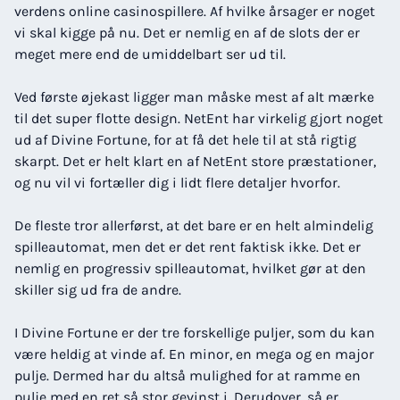
verdens online casinospillere. Af hvilke årsager er noget
vi skal kigge på nu. Det er nemlig en af de slots der er
meget mere end de umiddelbart ser ud til.
Ved første øjekast ligger man måske mest af alt mærke
til det super flotte design. NetEnt har virkelig gjort noget
ud af Divine Fortune, for at få det hele til at stå rigtig
skarpt. Det er helt klart en af NetEnt store præstationer,
og nu vil vi fortæller dig i lidt flere detaljer hvorfor.
De fleste tror allerførst, at det bare er en helt almindelig
spilleautomat, men det er det rent faktisk ikke. Det er
nemlig en progressiv spilleautomat, hvilket gør at den
skiller sig ud fra de andre.
I Divine Fortune er der tre forskellige puljer, som du kan
være heldig at vinde af. En minor, en mega og en major
pulje. Dermed har du altså mulighed for at ramme en
pulje med en ret så stor gevinst i. Derudover, så er