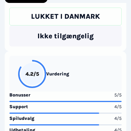
LUKKET I DANMARK
Ikke tilgængelig
4.2
/5
Vurdering
Bonusser
5/5
Support
4/5
Spiludvalg
4/5
Udbetaling
4/5