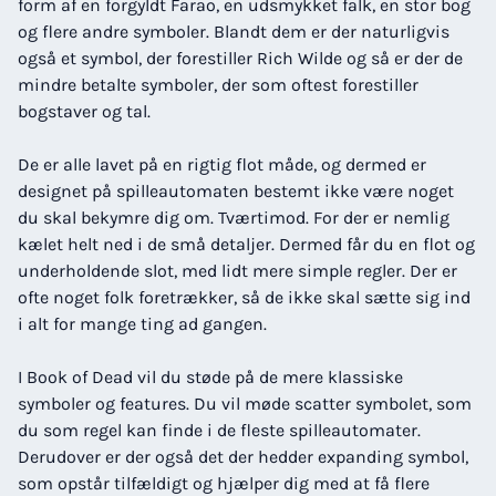
form af en forgyldt Farao, en udsmykket falk, en stor bog
og flere andre symboler. Blandt dem er der naturligvis
også et symbol, der forestiller Rich Wilde og så er der de
mindre betalte symboler, der som oftest forestiller
bogstaver og tal.
De er alle lavet på en rigtig flot måde, og dermed er
designet på spilleautomaten bestemt ikke være noget
du skal bekymre dig om. Tværtimod. For der er nemlig
kælet helt ned i de små detaljer. Dermed får du en flot og
underholdende slot, med lidt mere simple regler. Der er
ofte noget folk foretrækker, så de ikke skal sætte sig ind
i alt for mange ting ad gangen.
I Book of Dead vil du støde på de mere klassiske
symboler og features. Du vil møde scatter symbolet, som
du som regel kan finde i de fleste spilleautomater.
Derudover er der også det der hedder expanding symbol,
som opstår tilfældigt og hjælper dig med at få flere