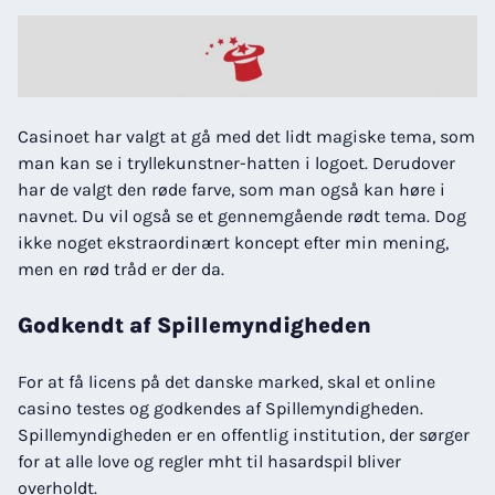
Casinoet har valgt at gå med det lidt magiske tema, som
man kan se i tryllekunstner-hatten i logoet. Derudover
har de valgt den røde farve, som man også kan høre i
navnet. Du vil også se et gennemgående rødt tema. Dog
ikke noget ekstraordinært koncept efter min mening,
men en rød tråd er der da.
Godkendt af Spillemyndigheden
For at få licens på det danske marked, skal et online
casino testes og godkendes af Spillemyndigheden.
Spillemyndigheden er en offentlig institution, der sørger
for at alle love og regler mht til hasardspil bliver
overholdt.