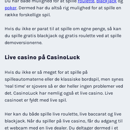
Du har både mulighed for at spille
roulette
,
blackjack
og
poker
. Dermed har du altså rig mulighed for at spille en
række forskellige spil.
Hvis du ikke er parat til at spille om egne penge, så kan
du spille gratis blackjack og gratis roulette ved at spille
demoversionerne.
Live casino på CasinoLuck
Hvis du ikke er så meget for at spille på
spilleautomaterne eller de klassiske bordspil, men synes
‘real time’ er sjovere så er der heller ingen problemer ved
det. CasinoLuck har nemlig også et live casino. Live
casinoet er fyldt med live spil.
Her kan du både spille live roulette, live baccarat og live
blackjack. Når du spiller på live casino, får du adgang til
et webcam med en live dealer. Du deltager dermed i et