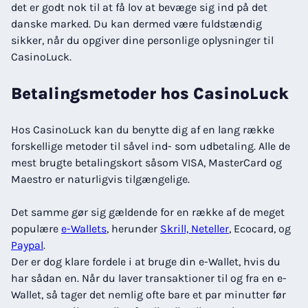
det er godt nok til at få lov at bevæge sig ind på det
danske marked. Du kan dermed være fuldstændig
sikker, når du opgiver dine personlige oplysninger til
CasinoLuck.
Betalingsmetoder hos CasinoLuck
Hos CasinoLuck kan du benytte dig af en lang række
forskellige metoder til såvel ind- som udbetaling. Alle de
mest brugte betalingskort såsom VISA, MasterCard og
Maestro er naturligvis tilgængelige.
Det samme gør sig gældende for en række af de meget
populære
e-Wallets
, herunder
Skrill,
Neteller
, Ecocard, og
Paypal
.
Der er dog klare fordele i at bruge din e-Wallet, hvis du
har sådan en. Når du laver transaktioner til og fra en e-
Wallet, så tager det nemlig ofte bare et par minutter før