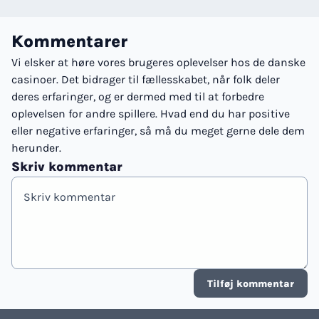
Kommentarer
Vi elsker at høre vores brugeres oplevelser hos de danske
casinoer. Det bidrager til fællesskabet, når folk deler
deres erfaringer, og er dermed med til at forbedre
oplevelsen for andre spillere. Hvad end du har positive
eller negative erfaringer, så må du meget gerne dele dem
herunder.
Skriv kommentar
Tilføj kommentar