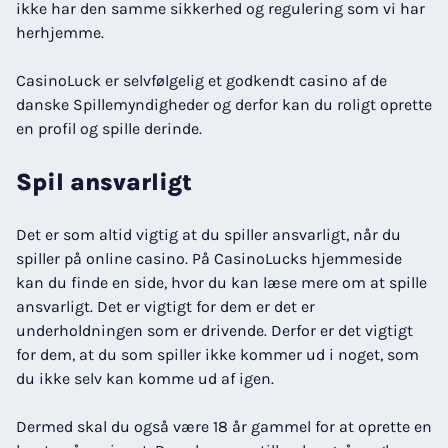
ikke har den samme sikkerhed og regulering som vi har
herhjemme.
CasinoLuck er selvfølgelig et godkendt casino af de
danske Spillemyndigheder og derfor kan du roligt oprette
en profil og spille derinde.
Spil ansvarligt
Det er som altid vigtig at du spiller ansvarligt, når du
spiller på online casino. På CasinoLucks hjemmeside
kan du finde en side, hvor du kan læse mere om at spille
ansvarligt. Det er vigtigt for dem er det er
underholdningen som er drivende. Derfor er det vigtigt
for dem, at du som spiller ikke kommer ud i noget, som
du ikke selv kan komme ud af igen.
Dermed skal du også være 18 år gammel for at oprette en