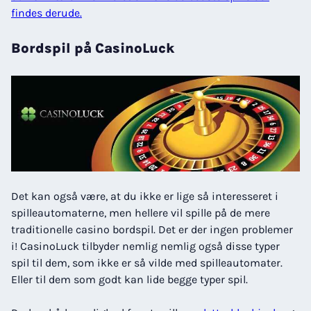
findes derude.
Bordspil på CasinoLuck
Det kan også være, at du ikke er lige så interesseret i
spilleautomaterne, men hellere vil spille på de mere
traditionelle casino bordspil. Det er der ingen problemer
i! CasinoLuck tilbyder nemlig nemlig også disse typer
spil til dem, som ikke er så vilde med spilleautomater.
Eller til dem som godt kan lide begge typer spil.