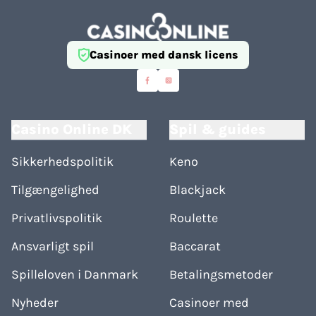
Casinoer med dansk licens
Casino Online DK
Spil & guides
Sikkerhedspolitik
Keno
Tilgængelighed
Blackjack
Privatlivspolitik
Roulette
Ansvarligt spil
Baccarat
Spilleloven i Danmark
Betalingsmetoder
Nyheder
Casinoer med