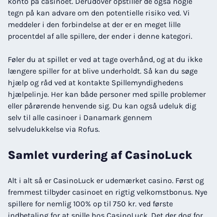
konto på casinoet. Derudover opstiller de også nogle
tegn på kan advare om den potentielle risiko ved. Vi
meddeler i den forbindelse at der er en meget lille
procentdel af alle spillere, der ender i denne kategori.
Føler du at spillet er ved at tage overhånd, og at du ikke
længere spiller for at blive underholdt. Så kan du søge
hjælp og råd ved at kontakte Spillemyndighedens
hjælpelinje. Her kan både personer med spille problemer
eller pårørende henvende sig. Du kan også udeluk dig
selv til alle casinoer i Danamark gennem
selvudelukkelse via Rofus.
Samlet vurdering af CasinoLuck
Alt i alt så er CasinoLuck er udemærket casino. Først og
fremmest tilbyder casinoet en rigtig velkomstbonus. Nye
spillere for nemlig 100% op til 750 kr. ved første
indbetaling for at spille hos CasinoLuck. Det der dog for