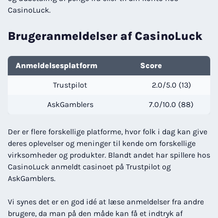
CasinoLuck.
Brugeranmeldelser af CasinoLuck
Anmeldelsesplatform
Score
Trustpilot
2.0/5.0 (13)
AskGamblers
7.0/10.0 (88)
Der er flere forskellige platforme, hvor folk i dag kan give
deres oplevelser og meninger til kende om forskellige
virksomheder og produkter. Blandt andet har spillere hos
CasinoLuck anmeldt casinoet på Trustpilot og
AskGamblers.
Vi synes det er en god idé at læse anmeldelser fra andre
brugere, da man på den måde kan få et indtryk af