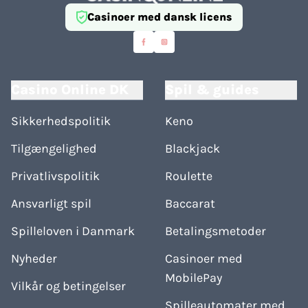
Casinoer med dansk licens
Casino Online DK
Spil & guides
Sikkerhedspolitik
Keno
Tilgængelighed
Blackjack
Privatlivspolitik
Roulette
Ansvarligt spil
Baccarat
Spilleloven i Danmark
Betalingsmetoder
Nyheder
Casinoer med
MobilePay
Vilkår og betingelser
Spilleautomater med