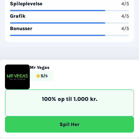
Spiloplevelse
4/5
Grafik
4/5
Bonusser
4/5
Mr Vegas
5/
5
100% op til 1.000 kr.
Spil Her