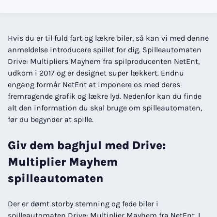
Hvis du er til fuld fart og lækre biler, så kan vi med denne
anmeldelse introducere spillet for dig. Spilleautomaten
Drive: Multipliers Mayhem fra spilproducenten NetEnt,
udkom i 2017 og er designet super lækkert. Endnu
engang formår NetEnt at imponere os med deres
fremragende grafik og lækre lyd. Nedenfor kan du finde
alt den information du skal bruge om spilleautomaten,
før du begynder at spille.
Giv dem baghjul med Drive:
Multiplier Mayhem
spilleautomaten
Der er dømt storby stemning og fede biler i
spilleautomaten Drive: Multiplier Mayhem fra NetEnt. I