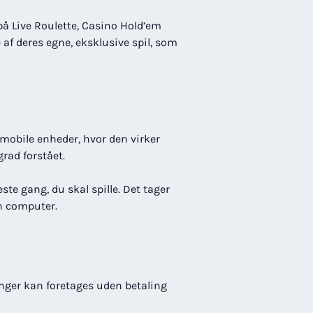
på Live Roulette, Casino Hold’em
 af deres egne, eksklusive spil, som
e mobile enheder, hvor den virker
grad forstået.
ste gang, du skal spille. Det tager
n computer.
inger kan foretages uden betaling