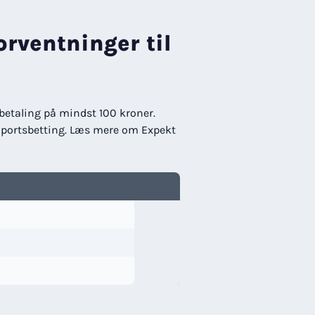
rventninger til
betaling på mindst 100 kroner.
g Sportsbetting. Læs mere om Expekt