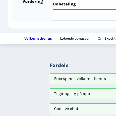
Vurdering
Udbetaling
Velkomstbonus
Løbende bonusser
Om Expekt
Fordele
Free spins i velkomstbonus
Tilgængelig på app
God live chat