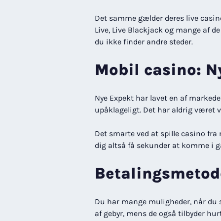
Det samme gælder deres live casino,
Live, Live Blackjack og mange af de
du ikke finder andre steder.
Mobil casino: N
Nye Expekt har lavet en af marked
upåklageligt. Det har aldrig været v
Det smarte ved at spille casino fra
dig altså få sekunder at komme i g
Betalingsmetod
Du har mange muligheder, når du sk
af gebyr, mens de også tilbyder hur