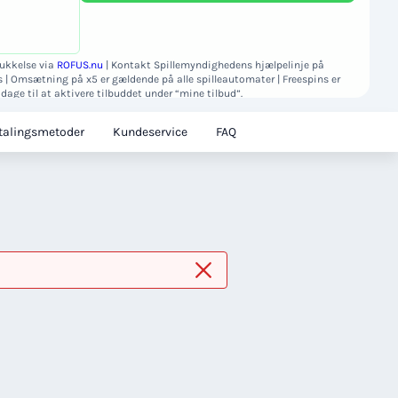
lukkelse via
ROFUS.nu
| Kontakt Spillemyndighedens hjælpelinje på
ns | Omsætning på x5 er gældende på alle spilleautomater | Freespins er
14 dage til at aktivere tilbuddet under “mine tilbud”.
talingsmetoder
Kundeservice
FAQ