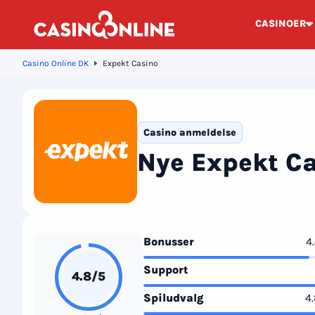
CASINOER
Casino Online DK
Expekt Casino
Casino anmeldelse
Nye Expekt C
Bonusser
4
Support
4.8
/5
Spiludvalg
4