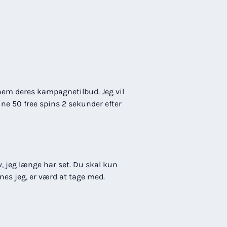
nnem deres kampagnetilbud. Jeg vil
ine 50 free spins 2 sekunder efter
, jeg længe har set. Du skal kun
nes jeg, er værd at tage med.