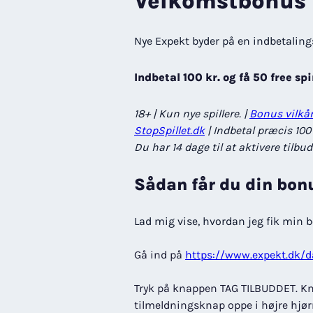
Velkomstbonus 
Nye Expekt byder på en indbetaling
Indbetal 100 kr. og få 50 free spi
18+ | Kun nye spillere. |
Bonus vilkå
StopSpillet.dk
| Indbetal præcis 100 k
Du har 14 dage til at aktivere tilbu
Sådan får du din bon
Lad mig vise, hvordan jeg fik min b
Gå ind på
https://www.expekt.dk/d
Tryk på knappen TAG TILBUDDET. Kna
tilmeldningsknap oppe i højre hjørn