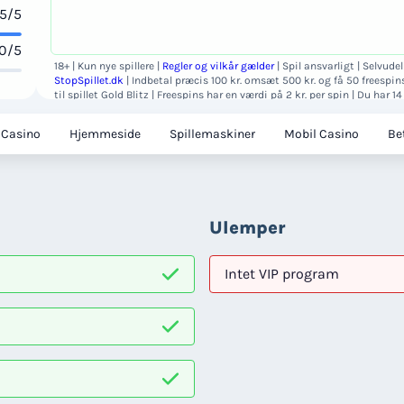
5/5
0/5
18+ | Kun nye spillere |
Regler og vilkår gælder
| Spil ansvarligt | Selvude
StopSpillet.dk
| Indbetal præcis 100 kr. omsæt 500 kr. og få 50 freespi
til spillet Gold Blitz | Freespins har en værdi på 2 kr. per spin | Du har 
 Casino
Hjemmeside
Spillemaskiner
Mobil Casino
Be
Ulemper
Intet VIP program