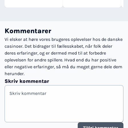
Kommentarer
Vi elsker at høre vores brugeres oplevelser hos de danske
casinoer. Det bidrager til fællesskabet, når folk deler
deres erfaringer, og er dermed med til at forbedre
oplevelsen for andre spillere. Hvad end du har positive
eller negative erfaringer, så må du meget gerne dele dem
herunder.
Skriv kommentar
Tilføj kommentar