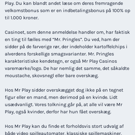
Play. Du kan blandt andet læse om deres fremragende
velkomstbonus som er en indbetalingsbonus på 100% op
til 1.000 kroner.
Casinoet, som denne anmeldelse handler om, har faktisk
en ting til fælles med “Mr. Pringles”. Du ved, ham der
sidder på de farverige rør, der indeholder kartoffelchips i
alverdens forskellige smagsvarianter. Mr. Pringles
karakteristiske kendetegn, er også Mr Play Casinos
varemærke/logo. De har nemlig det samme, det såkaldte
moustache, skovsnegl eller bare overskæg.
Hos Mr Play sidder overskægget dog ikke på en tegnet
figur eller en mand, men derimod på en kvinde. Lidt
usædvanligt. Vores tolkning går på, at alle vil være Mr
Play, også kvinder, derfor har hun fået overskæg.
Hos Mr Play kan du finde et forholdsvis stort udvalg af
både video spilleautomater, klassiske spillemaskiner,