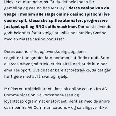
Udover et mustache, så får du det hele inden for
gambling og casino hos Mr Play.
I deres casino kan du
vælge i mellem alle slags online casino spil som live
casino spil, klassiske spilleautomater, progressive
jackpot spil og RNG spillemaskiner.
Dernæst bliver du
godt belønnet for at vælge at spille hos Mr Play Casino
med en masse casino bonusser.
Deres casino er let og overskueligt, og deres
søgefunktion gør det kun nemmere at finde rundt. Som
allerede nævnt, så trækker det altså ned, at de kun har
email support. Live chat er bare at foretrække, da det går
hurtigere med at få svar og hjælp.
Mr Play er umiddelbart et klassisk online casino fra AG
Communication. Velkomstbonussen og
loyalitetsprogrammet er stort set identisk med de andre
casinoer fra AG Communications – og så alligevel ikke.