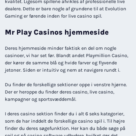
kvalitet. Ligesom spillene afvikles af professionelle live
dealere. Dette er bare nogle af grundene til at Evolution
Gaming er førende inden for live casino spil.
Mr Play Casinos hjemmeside
Deres hjemmeside minder faktisk en del om nogle
casinoer, vi har set før. Blandt andet Playmillion Casino,
der kører de samme blå og hvide farver og flyvende
jetoner. Siden er intuitiv og nem at navigere rundt i.
Du finder de forskellige sektioner oppe i venstre hjørne.
Der er heroppe du finder deres casino, live casino,
kampagner og sportsvæddemål.
I deres casino sektion finder du i alt 6 seks kategorier,
som de har inddelt de forskellige casino spil i. Til højre
finder du deres søgefunktion. Her kan du både søge på
spil og på casino software udbydere, hvilket gør det