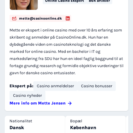
Online Casino Ekspert
864 artikler
mette@casinoonline.dk
Mette er ekspert i online casino med over 10 års erfaring som
skribent og anmelder på CasinoOnline.dk. Hun har en
dybdegående viden om casinoteknologi og det danske
marked for online casino. Med en bachelor i IT og
markedsføring fra SDU har hun en ideel faglig baggrund til at
fortage grundig reasarch og formidle objektive vurderinger til
gavn for danske casino entusiaster.
Ekspert på:
Casino anmeldelser
Casino bonusser
Casino nyheder
Mere info om
Mette Jensen
Nationalitet
Bopæl
U
Dansk
København