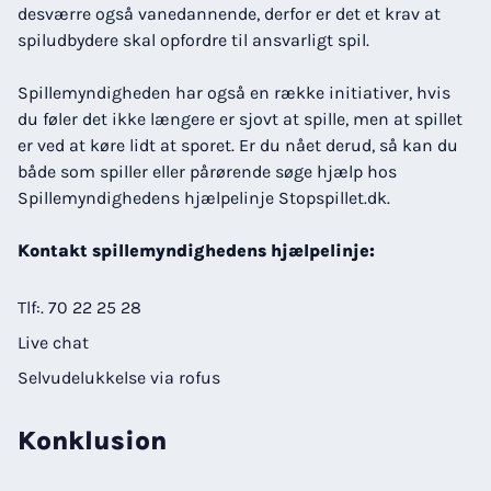
desværre også vanedannende, derfor er det et krav at
spiludbydere skal opfordre til ansvarligt spil.
Spillemyndigheden har også en række initiativer, hvis
du føler det ikke længere er sjovt at spille, men at spillet
er ved at køre lidt at sporet. Er du nået derud, så kan du
både som spiller eller pårørende søge hjælp hos
Spillemyndighedens hjælpelinje Stopspillet.dk.
Kontakt spillemyndighedens hjælpelinje:
Tlf:. 70 22 25 28
Live chat
Selvudelukkelse via rofus
Konklusion