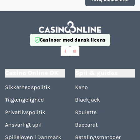
Casinoer med dansk licens
Casino Online DK
Spil & guides
Sikkerhedspolitik
Keno
Tilgængelighed
Blackjack
Privatlivspolitik
Roulette
Ansvarligt spil
Baccarat
Spilleloven i Danmark
Betalingsmetoder