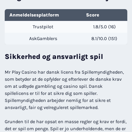
Anmeldelsesplatform
Score
Trustpilot
1.8/5.0 (16)
AskGamblers
8.1/10.0 (151)
Sikkerhed og ansvarligt spil
Mr Play Casino har dansk licens fra Spillemyndigheden,
som betyder at de opfylder og efterlever de danske krav
om at udbyde gambling og casino spil. Dansk
spillelicens er til for at sikre dig som spiller.
Spillemyndigheden arbejder nemlig for at sikre et
ansvarligt, fair og velreguleret spillemarked.
Grunden til de har opsat en masse regler og krav er fordi,
det er spil om penge. Spil er jo underholdende, men de er