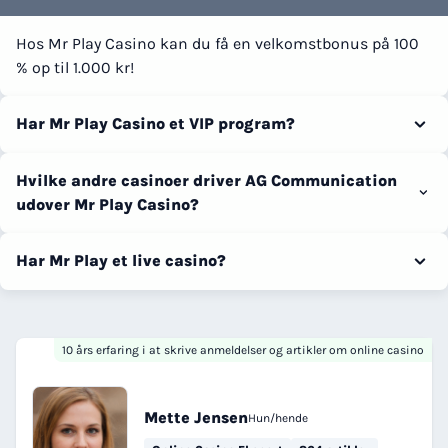
Hos Mr Play Casino kan du få en velkomstbonus på 100
% op til 1.000 kr!
Har Mr Play Casino et VIP program?
Hvilke andre casinoer driver AG Communication
udover Mr Play Casino?
Har Mr Play et live casino?
10 års erfaring i at skrive anmeldelser og artikler om online casino
Mette Jensen
Hun/hende