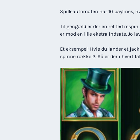
Spilleautomaten har 10 paylines, h
Til gengæld er der en ret fed respin
er mod en lille ekstra indsats. Jo la
Et eksempel: Hvis du lander et jackp
spinne række 2. Så er der i hvert fal