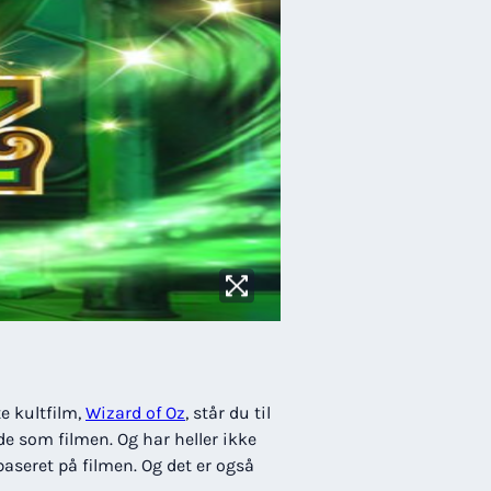
e kultfilm,
Wizard of Oz
, står du til
de som filmen. Og har heller ikke
baseret på filmen. Og det er også