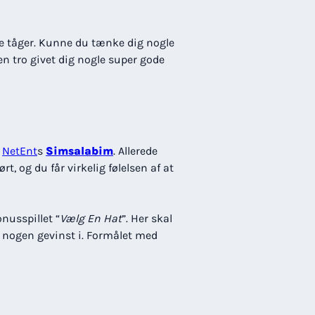
ne tåger. Kunne du tænke dig nogle
en tro givet dig nogle super gode
r
NetEnt
s
Simsalabim
. Allerede
 og du får virkelig følelsen af at
nusspillet “
Vælg En Hat
”. Her skal
r nogen gevinst i. Formålet med