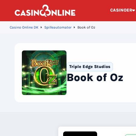
CASINOER
Casino Online DK
Spilleautomater
Book of Oz
Triple Edge Studios
Book of Oz