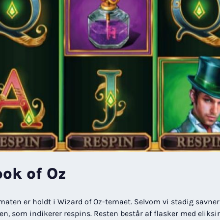
ok of Oz
maten er holdt i Wizard of Oz-temaet. Selvom vi stadig savner 
en, som indikerer respins. Resten består af flasker med eliksi