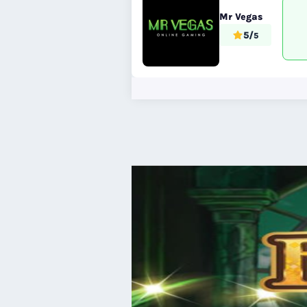
Mr Vegas
5/
5