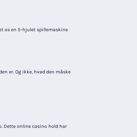
vet os en 5-hjulet spillemaskine
 den er. Og ikke, hvad den måske
. Dette online casino hold har