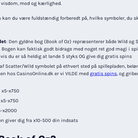
m visdom, mod og kærlighed.
 kan du være fuldstændig forberedt på, hvilke symboler, du sk
let
: Den gyldne bog (Book of Oz) repræsenterer både Wild og S
n. Bogen kan faktisk godt bidrage med noget ret god magi i sp
vis du er så heldig at lande 5 styks OG give dig gratis spins
5 af Scatter/Wild symbolet på ethvert sted på spillepladen, belø
 men hos CasinoOnline.dk er vi VILDE med
gratis spins
, og grib
m x5-x750
m x5-x750
x5-x2000
n giver dig fra x10-500 din indsats