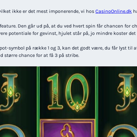
vilket ikke er det mest imponerende, vi hos
CasinoOnline.dk
ha
 feature. Den går ud på, at du ved hvert spin får chancen for ch
vere potentiale for gevinst, hjulet står på, jo mindre koster det
ot-symbol på række 1 og 3, kan det godt være, du får lyst til at 
d større chance for at få 3 på stribe.