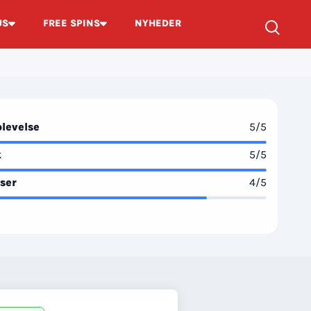
US
FREE SPINS
NYHEDER
plevelse
5/5
k
5/5
ser
4/5