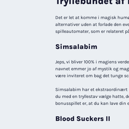
Tryllebundet af
Det er let at komme i magisk humør
alternativer uden at forlade den ev
spilleautomater, som er relateret p
Simsalabim
Jeps, vi bliver 100% i magiens verd
navnet emmer jo af mystik og magi.
være inviteret om bag det tunge sc
Simsalabim har et ekstraordinært bo
du med en tryllestav vælge hatte, 
bonusspillet er, at du kan lave din
Blood Suckers II