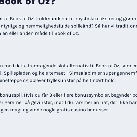
 Book of Oz?
 af Book of Oz’ troldmandshatte, mystiske eliksirer og grøn
entyrlige og hemmelighedsfulde spilleånd? Så har vi tradition
å en eller anden måde til Book of Oz.
en med dette fremragende slot alternativ til Book of Oz, som e
 Spillepladen og hele temaet i Simsalabim er super gennemført,
enetæppe og oplever tryllekunster på helt nært hold.
nusspil. Hvis du får 3 eller flere bonussymboler, begynder bo
der gemmer på gevinster, indtil du rammer en hat, der ikke ha
 egen magi og vinde nogle gratis casino bonusser.