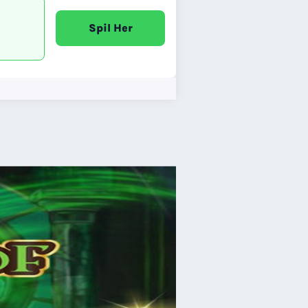
Spil Her