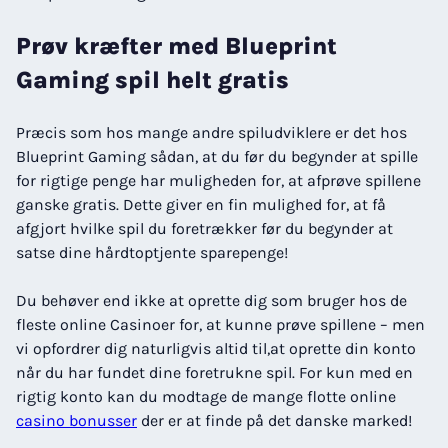
Prøv kræfter med Blueprint
Gaming spil helt gratis
Præcis som hos mange andre spiludviklere er det hos
Blueprint Gaming sådan, at du før du begynder at spille
for rigtige penge har muligheden for, at afprøve spillene
ganske gratis. Dette giver en fin mulighed for, at få
afgjort hvilke spil du foretrækker før du begynder at
satse dine hårdtoptjente sparepenge!
Du behøver end ikke at oprette dig som bruger hos de
fleste online Casinoer for, at kunne prøve spillene – men
vi opfordrer dig naturligvis altid til,at oprette din konto
når du har fundet dine foretrukne spil. For kun med en
rigtig konto kan du modtage de mange flotte online
casino bonusser
der er at finde på det danske marked!