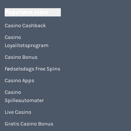
Populære sider
Casino Cashback
Casino
Loyalitetsprogram
Casino Bonus
Fødselsdags Free Spins
Casino Apps
Casino
Spilleautomater
Live Casino
Gratis Casino Bonus