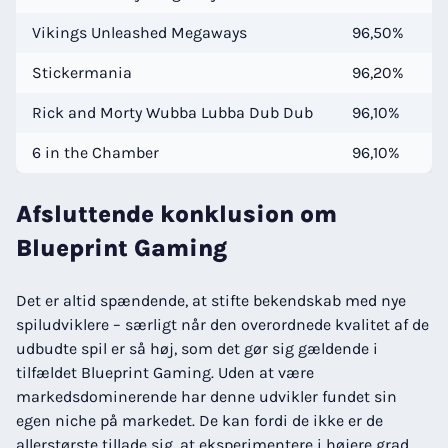
Vikings Unleashed Megaways
96,50%
Stickermania
96,20%
Rick and Morty Wubba Lubba Dub Dub
96,10%
6 in the Chamber
96,10%
Afsluttende konklusion om
Blueprint Gaming
Det er altid spændende, at stifte bekendskab med nye
spiludviklere – særligt når den overordnede kvalitet af de
udbudte spil er så høj, som det gør sig gældende i
tilfældet Blueprint Gaming. Uden at være
markedsdominerende har denne udvikler fundet sin
egen niche på markedet. De kan fordi de ikke er de
allerstørste tillade sig, at eksperimentere i højere grad